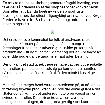
En række online selskaber garanterer fragtfri levering, men
tit er det så præmissen at der shoppes for et konkret beløb.
Som alternativ bør du foretrække den prisbilligste
leveringsmanér, der oftest – ligegyldigt om man er ved Køge,
Frederikshavn eller Sæby – er at få bragt ordren til et
afhentningssted.
Det er super overkommeligt for folk at analysere priser i
blandt flere firmaer på nettet, og altså har mange online
forretninger fundet det nødvendigt at trykke priserne på
produkterne – til børn, samt til damer og herrer – betragteligt,
og endda nogle gange garantere fragt uden betaling.
Derfor kan det stadigvæk være rentabelt at besigtige enkelte
forhandlere på nettet efter udsalg på forinden du handler,
således at du er skråsikker på at få den mindst kostelige
pris.
Man må lige meget hvad være opmærksom på, at når en e-
forretning tilbyder produkter til en pris der virker grænseløst
tiltalende, så kunne det undertiden være en varsel om en
svindel e-handler. Kortkøb er trods alt omfavnet af
Indsigelsesordningen, der begunstiger dig som kunde imod