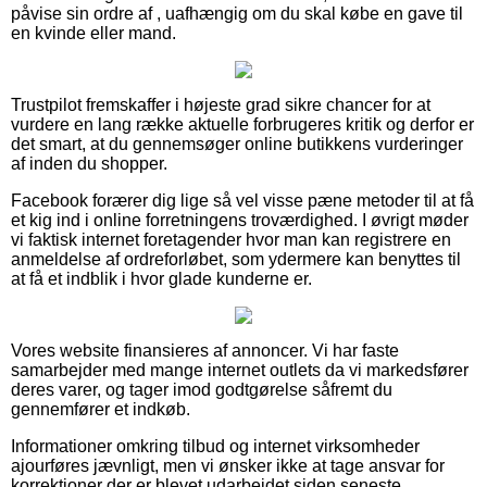
påvise sin ordre af , uafhængig om du skal købe en gave til
en kvinde eller mand.
Trustpilot fremskaffer i højeste grad sikre chancer for at
vurdere en lang række aktuelle forbrugeres kritik og derfor er
det smart, at du gennemsøger online butikkens vurderinger
af inden du shopper.
Facebook forærer dig lige så vel visse pæne metoder til at få
et kig ind i online forretningens troværdighed. I øvrigt møder
vi faktisk internet foretagender hvor man kan registrere en
anmeldelse af ordreforløbet, som ydermere kan benyttes til
at få et indblik i hvor glade kunderne er.
Vores website finansieres af annoncer. Vi har faste
samarbejder med mange internet outlets da vi markedsfører
deres varer, og tager imod godtgørelse såfremt du
gennemfører et indkøb.
Informationer omkring tilbud og internet virksomheder
ajourføres jævnligt, men vi ønsker ikke at tage ansvar for
korrektioner der er blevet udarbejdet siden seneste