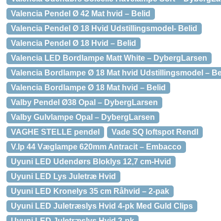
Valencia Pendel Ø 42 Mat hvid – Belid
Valencia Pendel Ø 18 Hvid Udstillingsmodel- Belid
Valencia Pendel Ø 18 Hvid – Belid
Valencia LED Bordlampe Matt White – DybergLarsen
Valencia Bordlampe Ø 18 Mat hvid Udstillingsmodel – Be
Valencia Bordlampe Ø 18 Mat hvid – Belid
Valby Pendel Ø38 Opal – DybergLarsen
Valby Gulvlampe Opal – DybergLarsen
VAGHE STELLE pendel
Vade SQ loftspot Rendl
V.Ip 44 Væglampe 620mm Antracit – Embacco
Uyuni LED Udendørs Bloklys 12,7 cm-Hvid
Uyuni LED Lys Juletræ Hvid
Uyuni LED Kronelys 35 cm Råhvid – 2-pak
Uyuni LED Juletræslys Hvid 4-pk Med Guld Clips
Uyuni LED Juletræslys Hvid 2-pk