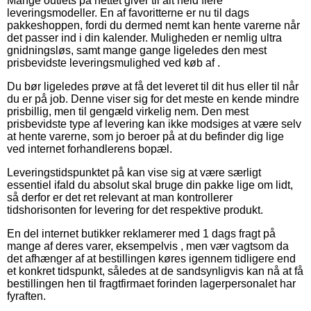
Mange outlets på nettet giver til alt held flere
leveringsmodeller. En af favoritterne er nu til dags
pakkeshoppen, fordi du dermed nemt kan hente varerne når
det passer ind i din kalender. Muligheden er nemlig ultra
gnidningsløs, samt mange gange ligeledes den mest
prisbevidste leveringsmulighed ved køb af .
Du bør ligeledes prøve at få det leveret til dit hus eller til når
du er på job. Denne viser sig for det meste en kende mindre
prisbillig, men til gengæld virkelig nem. Den mest
prisbevidste type af levering kan ikke modsiges at være selv
at hente varerne, som jo beroer på at du befinder dig lige
ved internet forhandlerens bopæl.
Leveringstidspunktet på kan vise sig at være særligt
essentiel ifald du absolut skal bruge din pakke lige om lidt,
så derfor er det ret relevant at man kontrollerer
tidshorisonten for levering for det respektive produkt.
En del internet butikker reklamerer med 1 dags fragt på
mange af deres varer, eksempelvis , men vær vagtsom da
det afhænger af at bestillingen køres igennem tidligere end
et konkret tidspunkt, således at de sandsynligvis kan nå at få
bestillingen hen til fragtfirmaet forinden lagerpersonalet har
fyraften.