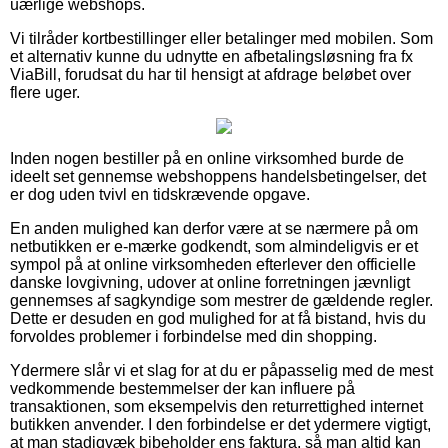
uærlige webshops.
Vi tilråder kortbestillinger eller betalinger med mobilen. Som
et alternativ kunne du udnytte en afbetalingsløsning fra fx
ViaBill, forudsat du har til hensigt at afdrage beløbet over
flere uger.
Inden nogen bestiller på en online virksomhed burde de
ideelt set gennemse webshoppens handelsbetingelser, det
er dog uden tvivl en tidskrævende opgave.
En anden mulighed kan derfor være at se nærmere på om
netbutikken er e-mærke godkendt, som almindeligvis er et
sympol på at online virksomheden efterlever den officielle
danske lovgivning, udover at online forretningen jævnligt
gennemses af sagkyndige som mestrer de gældende regler.
Dette er desuden en god mulighed for at få bistand, hvis du
forvoldes problemer i forbindelse med din shopping.
Ydermere slår vi et slag for at du er påpasselig med de mest
vedkommende bestemmelser der kan influere på
transaktionen, som eksempelvis den returrettighed internet
butikken anvender. I den forbindelse er det ydermere vigtigt,
at man stadigvæk bibeholder ens faktura, så man altid kan