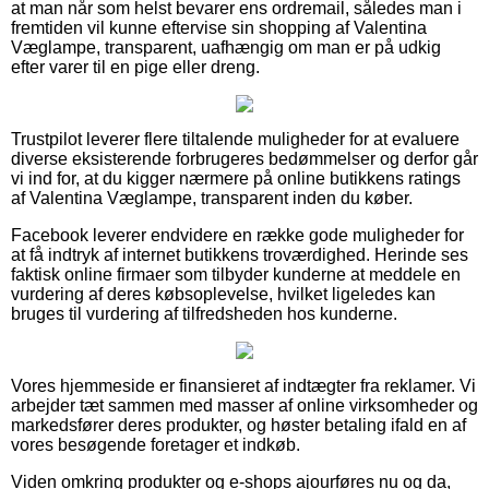
at man når som helst bevarer ens ordremail, således man i
fremtiden vil kunne eftervise sin shopping af Valentina
Væglampe, transparent, uafhængig om man er på udkig
efter varer til en pige eller dreng.
Trustpilot leverer flere tiltalende muligheder for at evaluere
diverse eksisterende forbrugeres bedømmelser og derfor går
vi ind for, at du kigger nærmere på online butikkens ratings
af Valentina Væglampe, transparent inden du køber.
Facebook leverer endvidere en række gode muligheder for
at få indtryk af internet butikkens troværdighed. Herinde ses
faktisk online firmaer som tilbyder kunderne at meddele en
vurdering af deres købsoplevelse, hvilket ligeledes kan
bruges til vurdering af tilfredsheden hos kunderne.
Vores hjemmeside er finansieret af indtægter fra reklamer. Vi
arbejder tæt sammen med masser af online virksomheder og
markedsfører deres produkter, og høster betaling ifald en af
vores besøgende foretager et indkøb.
Viden omkring produkter og e-shops ajourføres nu og da,