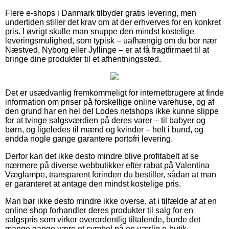
Flere e-shops i Danmark tilbyder gratis levering, men
undertiden stiller det krav om at der erhverves for en konkret
pris. I øvrigt skulle man snuppe den mindst kostelige
leveringsmulighed, som typisk – uafhængig om du bor nær
Næstved, Nyborg eller Jyllinge – er at få fragtfirmaet til at
bringe dine produkter til et afhentningssted.
Det er usædvanlig fremkommeligt for internetbrugere at finde
information om priser på forskellige online varehuse, og af
den grund har en hel del Lodes netshops ikke kunne slippe
for at tvinge salgsværdien på deres varer – til babyer og
børn, og ligeledes til mænd og kvinder – helt i bund, og
endda nogle gange garantere portofri levering.
Derfor kan det ikke desto mindre blive profitabelt at se
nærmere på diverse webbutikker efter rabat på Valentina
Væglampe, transparent forinden du bestiller, sådan at man
er garanteret at antage den mindst kostelige pris.
Man bør ikke desto mindre ikke overse, at i tilfælde af at en
online shop forhandler deres produkter til salg for en
salgspris som virker overordentlig tiltalende, burde det
mange gange være et symbol på en uærlig e-butik.