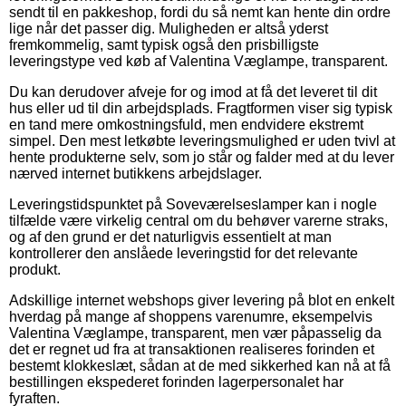
sendt til en pakkeshop, fordi du så nemt kan hente din ordre
lige når det passer dig. Muligheden er altså yderst
fremkommelig, samt typisk også den prisbilligste
leveringstype ved køb af Valentina Væglampe, transparent.
Du kan derudover afveje for og imod at få det leveret til dit
hus eller ud til din arbejdsplads. Fragtformen viser sig typisk
en tand mere omkostningsfuld, men endvidere ekstremt
simpel. Den mest letkøbte leveringsmulighed er uden tvivl at
hente produkterne selv, som jo står og falder med at du lever
nærved internet butikkens arbejdslager.
Leveringstidspunktet på Soveværelseslamper kan i nogle
tilfælde være virkelig central om du behøver varerne straks,
og af den grund er det naturligvis essentielt at man
kontrollerer den anslåede leveringstid for det relevante
produkt.
Adskillige internet webshops giver levering på blot en enkelt
hverdag på mange af shoppens varenumre, eksempelvis
Valentina Væglampe, transparent, men vær påpasselig da
det er regnet ud fra at transaktionen realiseres forinden et
bestemt klokkeslæt, sådan at de med sikkerhed kan nå at få
bestillingen ekspederet forinden lagerpersonalet har
fyraften.