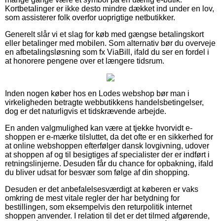
Kortbetalinger er ikke desto mindre dækket ind under en lov,
som assisterer folk overfor uoprigtige netbutikker.
Generelt slår vi et slag for køb med gængse betalingskort
eller betalinger med mobilen. Som alternativ bør du overveje
en afbetalingsløsning som fx ViaBill, ifald du ser en fordel i
at honorere pengene over et længere tidsrum.
Inden nogen køber hos en Lodes webshop bør man i
virkeligheden betragte webbutikkens handelsbetingelser,
dog er det naturligvis et tidskrævende arbejde.
En anden valgmulighed kan være at tjekke hvorvidt e-
shoppen er e-mærke tilsluttet, da det ofte er en sikkerhed for
at online webshoppen efterfølger dansk lovgivning, udover
at shoppen af og til besigtiges af specialister der er indført i
retningslinjerne. Desuden får du chance for opbakning, ifald
du bliver udsat for besvær som følge af din shopping.
Desuden er det anbefalelsesværdigt at køberen er vaks
omkring de mest vitale regler der har betydning for
bestillingen, som eksempelvis den returpolitik internet
shoppen anvender. I relation til det er det tilmed afgørende,