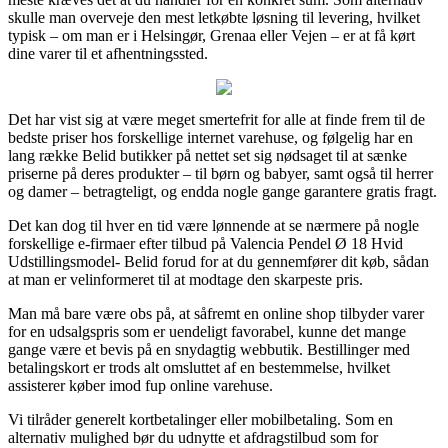
skulle man overveje den mest letkøbte løsning til levering, hvilket
typisk – om man er i Helsingør, Grenaa eller Vejen – er at få kørt
dine varer til et afhentningssted.
Det har vist sig at være meget smertefrit for alle at finde frem til de
bedste priser hos forskellige internet varehuse, og følgelig har en
lang række Belid butikker på nettet set sig nødsaget til at sænke
priserne på deres produkter – til børn og babyer, samt også til herrer
og damer – betragteligt, og endda nogle gange garantere gratis fragt.
Det kan dog til hver en tid være lønnende at se nærmere på nogle
forskellige e-firmaer efter tilbud på Valencia Pendel Ø 18 Hvid
Udstillingsmodel- Belid forud for at du gennemfører dit køb, sådan
at man er velinformeret til at modtage den skarpeste pris.
Man må bare være obs på, at såfremt en online shop tilbyder varer
for en udsalgspris som er uendeligt favorabel, kunne det mange
gange være et bevis på en snydagtig webbutik. Bestillinger med
betalingskort er trods alt omsluttet af en bestemmelse, hvilket
assisterer køber imod fup online varehuse.
Vi tilråder generelt kortbetalinger eller mobilbetaling. Som en
alternativ mulighed bør du udnytte et afdragstilbud som for