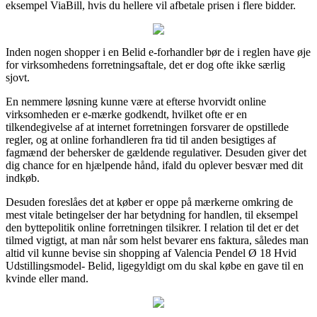
eksempel ViaBill, hvis du hellere vil afbetale prisen i flere bidder.
Inden nogen shopper i en Belid e-forhandler bør de i reglen have øje
for virksomhedens forretningsaftale, det er dog ofte ikke særlig
sjovt.
En nemmere løsning kunne være at efterse hvorvidt online
virksomheden er e-mærke godkendt, hvilket ofte er en
tilkendegivelse af at internet forretningen forsvarer de opstillede
regler, og at online forhandleren fra tid til anden besigtiges af
fagmænd der behersker de gældende regulativer. Desuden giver det
dig chance for en hjælpende hånd, ifald du oplever besvær med dit
indkøb.
Desuden foreslåes det at køber er oppe på mærkerne omkring de
mest vitale betingelser der har betydning for handlen, til eksempel
den byttepolitik online forretningen tilsikrer. I relation til det er det
tilmed vigtigt, at man når som helst bevarer ens faktura, således man
altid vil kunne bevise sin shopping af Valencia Pendel Ø 18 Hvid
Udstillingsmodel- Belid, ligegyldigt om du skal købe en gave til en
kvinde eller mand.