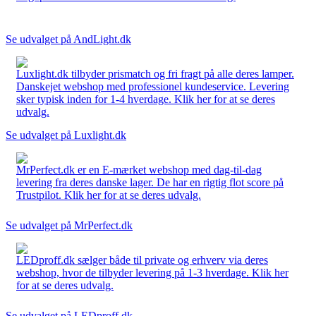
Se udvalget på AndLight.dk
Luxlight.dk tilbyder prismatch og fri fragt på alle deres lamper.
Danskejet webshop med professionel kundeservice. Levering
sker typisk inden for 1-4 hverdage. Klik her for at se deres
udvalg.
Se udvalget på Luxlight.dk
MrPerfect.dk er en E-mærket webshop med dag-til-dag
levering fra deres danske lager. De har en rigtig flot score på
Trustpilot. Klik her for at se deres udvalg.
Se udvalget på MrPerfect.dk
LEDproff.dk sælger både til private og erhverv via deres
webshop, hvor de tilbyder levering på 1-3 hverdage. Klik her
for at se deres udvalg.
Se udvalget på LEDproff.dk