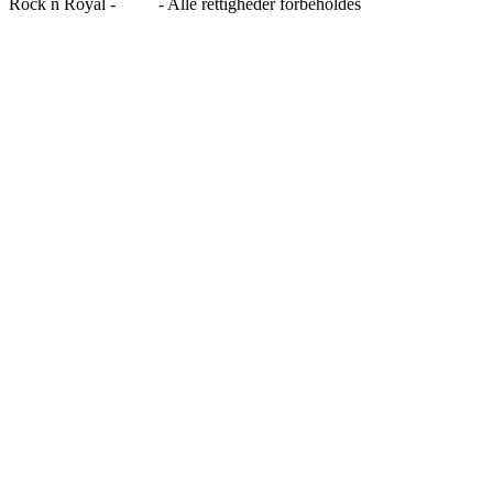
Rock n Royal -
Blog
- Alle rettigheder forbeholdes