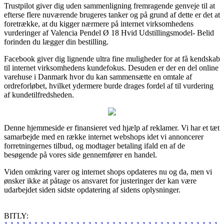
Trustpilot giver dig uden sammenligning fremragende genveje til at
efterse flere nuværende brugeres tanker og på grund af dette er det at
foretrække, at du kigger nærmere på internet virksomhedens
vurderinger af Valencia Pendel Ø 18 Hvid Udstillingsmodel- Belid
forinden du lægger din bestilling.
Facebook giver dig lignende ultra fine muligheder for at få kendskab
til internet virksomhedens kundefokus. Desuden er der en del online
varehuse i Danmark hvor du kan sammensætte en omtale af
ordreforløbet, hvilket ydermere burde drages fordel af til vurdering
af kundetilfredsheden.
Denne hjemmeside er finansieret ved hjælp af reklamer. Vi har et tæt
samarbejde med en række internet webshops idet vi annoncerer
forretningernes tilbud, og modtager betaling ifald en af de
besøgende på vores side gennemfører en handel.
Viden omkring varer og internet shops opdateres nu og da, men vi
ønsker ikke at påtage os ansvaret for justeringer der kan være
udarbejdet siden sidste opdatering af sidens oplysninger.
BITLY: