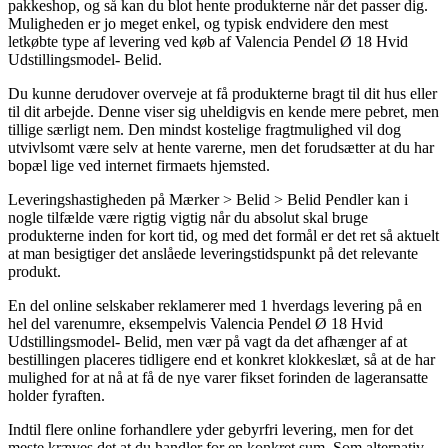
pakkeshop, og så kan du blot hente produkterne når det passer dig.
Muligheden er jo meget enkel, og typisk endvidere den mest
letkøbte type af levering ved køb af Valencia Pendel Ø 18 Hvid
Udstillingsmodel- Belid.
Du kunne derudover overveje at få produkterne bragt til dit hus eller
til dit arbejde. Denne viser sig uheldigvis en kende mere pebret, men
tillige særligt nem. Den mindst kostelige fragtmulighed vil dog
utvivlsomt være selv at hente varerne, men det forudsætter at du har
bopæl lige ved internet firmaets hjemsted.
Leveringshastigheden på Mærker > Belid > Belid Pendler kan i
nogle tilfælde være rigtig vigtig når du absolut skal bruge
produkterne inden for kort tid, og med det formål er det ret så aktuelt
at man besigtiger det anslåede leveringstidspunkt på det relevante
produkt.
En del online selskaber reklamerer med 1 hverdags levering på en
hel del varenumre, eksempelvis Valencia Pendel Ø 18 Hvid
Udstillingsmodel- Belid, men vær på vagt da det afhænger af at
bestillingen placeres tidligere end et konkret klokkeslæt, så at de har
mulighed for at nå at få de nye varer fikset forinden de lageransatte
holder fyraften.
Indtil flere online forhandlere yder gebyrfri levering, men for det
meste kræves det at du handler for en konkret sum. Som alternativ