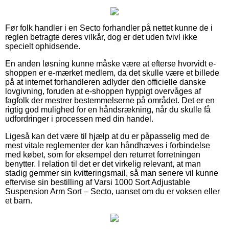
Før folk handler i en Secto forhandler på nettet kunne de i
reglen betragte deres vilkår, dog er det uden tvivl ikke
specielt ophidsende.
En anden løsning kunne måske være at efterse hvorvidt e-
shoppen er e-mærket medlem, da det skulle være et billede
på at internet forhandleren adlyder den officielle danske
lovgivning, foruden at e-shoppen hyppigt overvåges af
fagfolk der mestrer bestemmelserne på området. Det er en
rigtig god mulighed for en håndsrækning, når du skulle få
udfordringer i processen med din handel.
Ligeså kan det være til hjælp at du er påpasselig med de
mest vitale reglementer der kan håndhæves i forbindelse
med købet, som for eksempel den returret forretningen
benytter. I relation til det er det virkelig relevant, at man
stadig gemmer sin kvitteringsmail, så man senere vil kunne
eftervise sin bestilling af Varsi 1000 Sort Adjustable
Suspension Arm Sort – Secto, uanset om du er voksen eller
et barn.