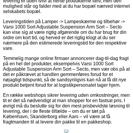
levering er uden tvivl at hente produkterne selv, men den
mulighed står og falder med at du har bopæl nærved internet
selskabets bopæl.
Leveringstiden på Lamper -> Lampeskærme og tilbehør ->
Varsi 1000 Sort Adjustable Suspension Arm Sort – Secto
kan vise sig at være rigtig afgørende om du har brug for din
ordre om kort tid, og herved er det rigtig klogt at du ser
nærmere på den estimerede leveringstid for den respektive
vare.
Temmelig mange online firmaer annoncerer dag-til-dag fragt
på en hel del produkter, eksempelvis Varsi 1000 Sort
Adjustable Suspension Arm Sort – Secto, men vær obs på at
det er påkrævet at handlen gemmenføres forud for et
nøjagtigt tidspunkt, så de sandsynligvis kan nå at få dit nye
produkt betjent forud for at logistikpersonalet tager hjem.
En række webshops sikrer levering uden omkostninger, men
tit er det så nødvendigt at man shopper for en fastsat pris. I
øvrigt må du beslutte sig for den mest prisbevidste løsning til
levering, der i de fleste tilfælde – om du er tæt på
København, Skanderborg eller Aars – vil være at få
fragtmanden til at levere din pakke til en pakkeshop.