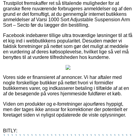
Trustpilot fremskaffer ret så tiltalende muligheder for at
granske flere nuværende forbrugeres anmeldelser og af den
grund er det fornuftigt, at du gennemgår internet butikkens
anmeldelser af Varsi 1000 Sort Adjustable Suspension Arm
Sort – Secto før du lægger din bestilling.
Facebook indebærer tillige ultra troværdige løsninger til at få
et kig ind i webbutikkens popularitet. Desuden møder vi
faktisk forretninger på nettet som gør det muligt at meddele
en vurdering af deres købsoplevelse, hvilket lige så vel må
benyttes til at vurdere tilfredsheden hos kunderne.
Vores side er finansieret af annoncer. Vi har aftaler med
nogle forskellige butikker på nettet hvori vi formidler
butikkernes varer, og indkasserer betaling i tilfælde af at en
af de besøgende på vores hjemmeside fuldfører et køb.
Viden om produkter og e-forretninger ajourføres hyppigt,
men der tages ikke ansvar for korrektioner der potentielt er
foretaget siden vi nyligst opdaterede de viste oplysninger.
BITLY: