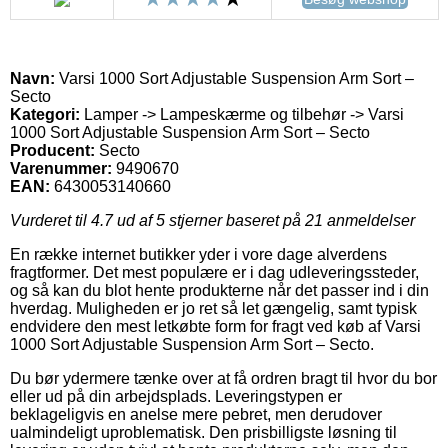
Navn:
Varsi 1000 Sort Adjustable Suspension Arm Sort –
Secto
Kategori:
Lamper -> Lampeskærme og tilbehør -> Varsi
1000 Sort Adjustable Suspension Arm Sort – Secto
Producent:
Secto
Varenummer:
9490670
EAN:
6430053140660
Vurderet til
4.7
ud af 5 stjerner baseret på
21
anmeldelser
En række internet butikker yder i vore dage alverdens
fragtformer. Det mest populære er i dag udleveringssteder,
og så kan du blot hente produkterne når det passer ind i din
hverdag. Muligheden er jo ret så let gængelig, samt typisk
endvidere den mest letkøbte form for fragt ved køb af Varsi
1000 Sort Adjustable Suspension Arm Sort – Secto.
Du bør ydermere tænke over at få ordren bragt til hvor du bor
eller ud på din arbejdsplads. Leveringstypen er
beklageligvis en anelse mere pebret, men derudover
ualmindeligt uproblematisk. Den prisbilligste løsning til