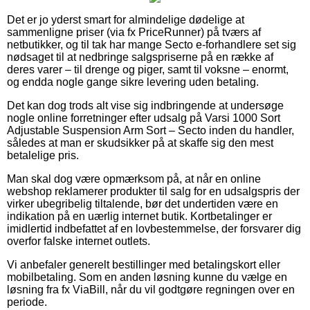
Det er jo yderst smart for almindelige dødelige at
sammenligne priser (via fx PriceRunner) på tværs af
netbutikker, og til tak har mange Secto e-forhandlere set sig
nødsaget til at nedbringe salgspriserne på en række af
deres varer – til drenge og piger, samt til voksne – enormt,
og endda nogle gange sikre levering uden betaling.
Det kan dog trods alt vise sig indbringende at undersøge
nogle online forretninger efter udsalg på Varsi 1000 Sort
Adjustable Suspension Arm Sort – Secto inden du handler,
således at man er skudsikker på at skaffe sig den mest
betalelige pris.
Man skal dog være opmærksom på, at når en online
webshop reklamerer produkter til salg for en udsalgspris der
virker ubegribelig tiltalende, bør det undertiden være en
indikation på en uærlig internet butik. Kortbetalinger er
imidlertid indbefattet af en lovbestemmelse, der forsvarer dig
overfor falske internet outlets.
Vi anbefaler generelt bestillinger med betalingskort eller
mobilbetaling. Som en anden løsning kunne du vælge en
løsning fra fx ViaBill, når du vil godtgøre regningen over en
periode.