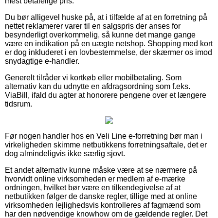
mest betalelige pris.
Du bør alligevel huske på, at i tilfælde af at en forretning på
nettet reklamerer varer til en salgspris der anses for
besynderligt overkommelig, så kunne det mange gange
være en indikation på en uægte netshop. Shopping med kort
er dog inkluderet i en lovbestemmelse, der skærmer os imod
snydagtige e-handler.
Generelt tilråder vi kortkøb eller mobilbetaling. Som
alternativ kan du udnytte en afdragsordning som f.eks.
ViaBill, ifald du agter at honorere pengene over et længere
tidsrum.
Før nogen handler hos en Veli Line e-forretning bør man i
virkeligheden skimme netbutikkens forretningsaftale, det er
dog almindeligvis ikke særlig sjovt.
Et andet alternativ kunne måske være at se nærmere på
hvorvidt online virksomheden er medlem af e-mærke
ordningen, hvilket bør være en tilkendegivelse af at
netbutikken følger de danske regler, tillige med at online
virksomheden lejlighedsvis kontrolleres af fagmænd som
har den nødvendige knowhow om de gældende regler. Det