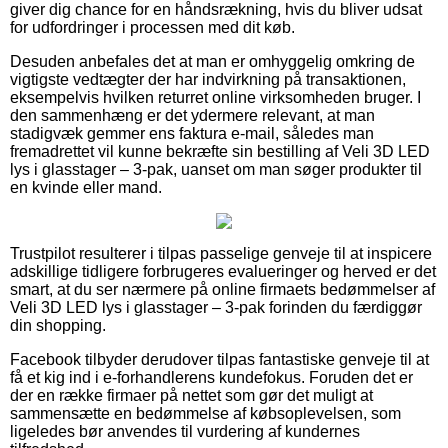
giver dig chance for en håndsrækning, hvis du bliver udsat
for udfordringer i processen med dit køb.
Desuden anbefales det at man er omhyggelig omkring de
vigtigste vedtægter der har indvirkning på transaktionen,
eksempelvis hvilken returret online virksomheden bruger. I
den sammenhæng er det ydermere relevant, at man
stadigvæk gemmer ens faktura e-mail, således man
fremadrettet vil kunne bekræfte sin bestilling af Veli 3D LED
lys i glasstager – 3-pak, uanset om man søger produkter til
en kvinde eller mand.
Trustpilot resulterer i tilpas passelige genveje til at inspicere
adskillige tidligere forbrugeres evalueringer og herved er det
smart, at du ser nærmere på online firmaets bedømmelser af
Veli 3D LED lys i glasstager – 3-pak forinden du færdiggør
din shopping.
Facebook tilbyder derudover tilpas fantastiske genveje til at
få et kig ind i e-forhandlerens kundefokus. Foruden det er
der en række firmaer på nettet som gør det muligt at
sammensætte en bedømmelse af købsoplevelsen, som
ligeledes bør anvendes til vurdering af kundernes