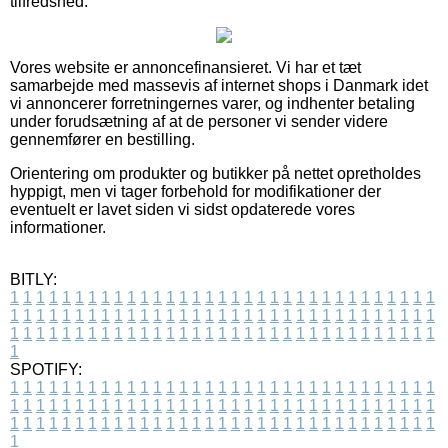
tilfredshed.
Vores website er annoncefinansieret. Vi har et tæt
samarbejde med massevis af internet shops i Danmark idet
vi annoncerer forretningernes varer, og indhenter betaling
under forudsætning af at de personer vi sender videre
gennemfører en bestilling.
Orientering om produkter og butikker på nettet opretholdes
hyppigt, men vi tager forbehold for modifikationer der
eventuelt er lavet siden vi sidst opdaterede vores
informationer.
BITLY:
1
1
1
1
1
1
1
1
1
1
1
1
1
1
1
1
1
1
1
1
1
1
1
1
1
1
1
1
1
1
1
1
1
1
1
1
1
1
1
1
1
1
1
1
1
1
1
1
1
1
1
1
1
1
1
1
1
1
1
1
1
1
1
1
1
1
1
1
1
1
1
1
1
1
1
1
1
1
1
1
1
1
1
1
1
1
1
1
1
1
1
1
1
1
1
1
1
1
1
1
SPOTIFY:
1
1
1
1
1
1
1
1
1
1
1
1
1
1
1
1
1
1
1
1
1
1
1
1
1
1
1
1
1
1
1
1
1
1
1
1
1
1
1
1
1
1
1
1
1
1
1
1
1
1
1
1
1
1
1
1
1
1
1
1
1
1
1
1
1
1
1
1
1
1
1
1
1
1
1
1
1
1
1
1
1
1
1
1
1
1
1
1
1
1
1
1
1
1
1
1
1
1
1
1