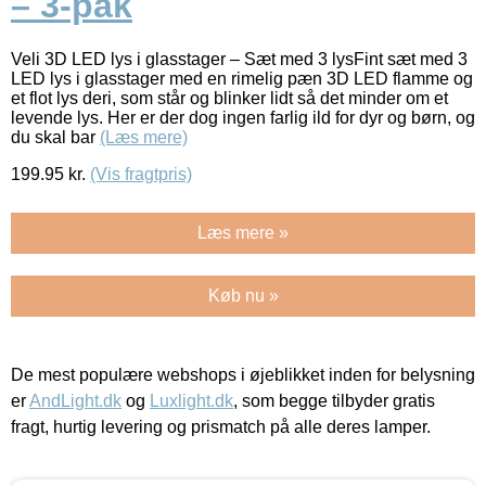
– 3-pak
Veli 3D LED lys i glasstager – Sæt med 3 lysFint sæt med 3
LED lys i glasstager med en rimelig pæn 3D LED flamme og
et flot lys deri, som står og blinker lidt så det minder om et
levende lys. Her er der dog ingen farlig ild for dyr og børn, og
du skal bar
(Læs mere)
199.95
kr.
(Vis fragtpris)
Læs mere »
Køb nu »
De mest populære webshops i øjeblikket inden for belysning
er
AndLight.dk
og
Luxlight.dk
, som begge tilbyder gratis
fragt, hurtig levering og prismatch på alle deres lamper.