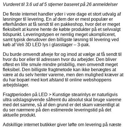
Vurderet til
3.6
ud af 5 stjerner baseret på
26
anmeldelser
De fleste internet handler yder i vore dage et stort udvalg af
løsninger til levering. En af dem der er mest populær er
efterhånden at få sendt til en pakkeshop, hvor det er meget
fleksibelt at kunne hente de købte produkter på et selvvalgt
tidspunkt. Leveringstypen er nemlig meget ukompliceret,
samt typisk derudover den billigste løsning til levering ved
køb af Veli 3D LED lys i glasstager – 3-pak.
Du burde omvendt afveje for og imod at vælge at få sendt til
hvor du bor eller til adressen hvor du arbejder. Den bliver
oftest en lille smule mindre prisbillig, men omvendt meget
fleksibel. Den billigste fragtmetode kan ikke benægtes at
være at du selv henter varerne, men den mulighed kræver at
du har bopæl med kort afstand til online webshoppens
arbejdslager.
Fragtperioden på LED > Kunstige stearinlys er naturligvis
ultra udslagsgivende såfremt du absolut skal bruge varerne
med det samme, så af den grund er det skam væsentligt at
du ser nærmere på den estimerede leveringstid på det
aktuelle produkt.
Adskillige internet butikker giver løfte om levering på næste