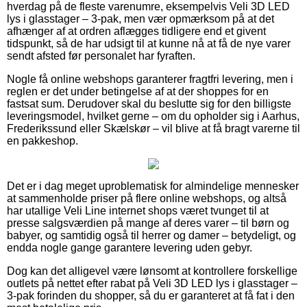
hverdag på de fleste varenumre, eksempelvis Veli 3D LED
lys i glasstager – 3-pak, men vær opmærksom på at det
afhænger af at ordren aflægges tidligere end et givent
tidspunkt, så de har udsigt til at kunne nå at få de nye varer
sendt afsted før personalet har fyraften.
Nogle få online webshops garanterer fragtfri levering, men i
reglen er det under betingelse af at der shoppes for en
fastsat sum. Derudover skal du beslutte sig for den billigste
leveringsmodel, hvilket gerne – om du opholder sig i Aarhus,
Frederikssund eller Skælskør – vil blive at få bragt varerne til
en pakkeshop.
Det er i dag meget uproblematisk for almindelige mennesker
at sammenholde priser på flere online webshops, og altså
har utallige Veli Line internet shops været tvunget til at
presse salgsværdien på mange af deres varer – til børn og
babyer, og samtidig også til herrer og damer – betydeligt, og
endda nogle gange garantere levering uden gebyr.
Dog kan det alligevel være lønsomt at kontrollere forskellige
outlets på nettet efter rabat på Veli 3D LED lys i glasstager –
3-pak forinden du shopper, så du er garanteret at få fat i den