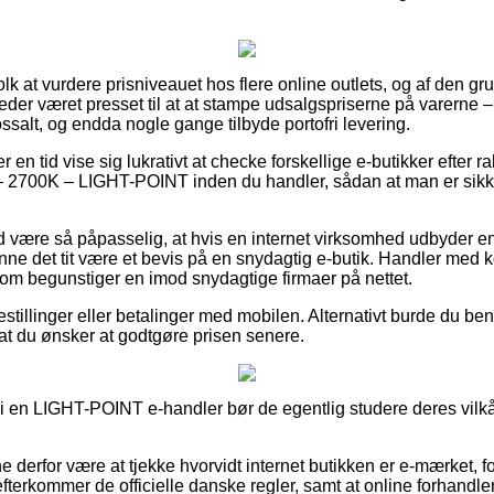
 folk at vurdere prisniveauet hos flere online outlets, og af den
der været presset til at at stampe udsalgspriserne på varerne – 
ossalt, og endda nogle gange tilbyde portofri levering.
er en tid vise sig lukrativt at checke forskellige e-butikker efter
– 2700K – LIGHT-POINT inden du handler, sådan at man er sikk
 være så påpasselig, at hvis en internet virksomhed udbyder en v
ne det tit være et bevis på en snydagtig e-butik. Handler med ko
som begunstiger en imod snydagtige firmaer på nettet.
estillinger eller betalinger med mobilen. Alternativt burde du ben
sat du ønsker at godtgøre prisen senere.
 i en LIGHT-POINT e-handler bør de egentlig studere deres vilkår
derfor være at tjekke hvorvidt internet butikken er e-mærket, fo
terkommer de officielle danske regler, samt at online forhandleren