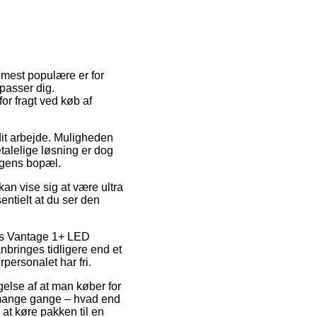
e mest populære er for
 passer dig.
or fragt ved køb af
 dit arbejde. Muligheden
talelige løsning er dog
ingens bopæl.
 vise sig at være ultra
ntielt at du ser den
vis Vantage 1+ LED
bringes tidligere end et
rpersonalet har fri.
gelse af at man køber for
 mange gange – hvad end
at køre pakken til en