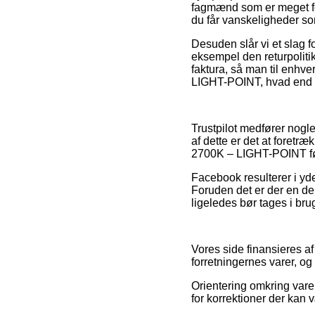
fagmænd som er meget for
du får vanskeligheder so
Desuden slår vi et slag f
eksempel den returpoliti
faktura, så man til enhve
LIGHT-POINT, hvad end m
Trustpilot medfører nogl
af dette er det at foretr
2700K – LIGHT-POINT før
Facebook resulterer i yde
Foruden det er der en de
ligeledes bør tages i brug
Vores side finansieres a
forretningernes varer, og
Orientering omkring varer
for korrektioner der kan 