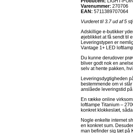
Producent:
LIGHT-POI
Varenummer:
270706
EAN:
5711389707064
Vurderet til
3.7
ud af 5 st
Adskillige e-butikker yde
øjeblikket at få sendt ti
Leveringstypen er nemlig
Vantage 1+ LED loftlam
Du kunne derudover prøve a
bliver godt nok en anels
selv at hente pakken, hvi
Leveringsdygtigheden på
bestemmende om vi står o
anslåede leveringstid p
En række online virksom
loftlampe Titanium – 270
konkret klokkeslæt, sådan
Nogle enkelte internet sh
en konkret sum. Desuden
man befinder sig tæt på 