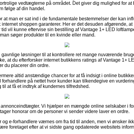
trolige vedtægterne på området. Det giver dig mulighed for at bl
m følge af din handel.
or at man er sat ind i de fundamentale bestemmelser der kan infl
k internet shoppen garanterer. Her er det desuden afgørende, at 
r tid vil kunne eftervise sin bestilling af Vantage 1+ LED loftla
an søger produkter til en kvinde eller mand.
e gavnlige løsninger til at kontrollere ret mange nuværende br
ække, at du efterforsker internet butikkens ratings af Vantage 1+ 
 du placerer din ordre.
rmere altid anstændige chancer for at få indsigt i online butikk
l forhandlere på nettet hvor kunder kan tilkendegive en vurderi
 til at få et indtryk af kundernes tilfredshed.
f annonceindtægter. Vi hjælper en mængde online selskaber i form
 tager honorar om de personer vi sender videre laver en ordre.
 og e-forhandlere værnes om fra tid til anden, men vi ønsker ikke 
være foretaget efter at vi sidste gang opdaterede websitets infor