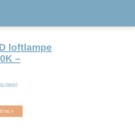
D loftlampe
00K –
æs mere)
b nu »