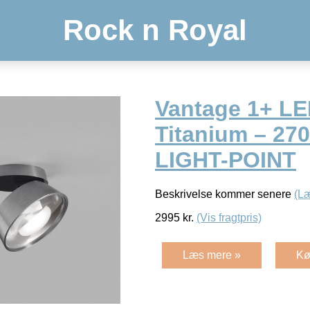
Rock n Royal
Vantage 1+ LE
Titanium – 27
LIGHT-POINT
Beskrivelse kommer senere
(L
2995
kr.
(Vis fragtpris)
Læs mere »
Kø