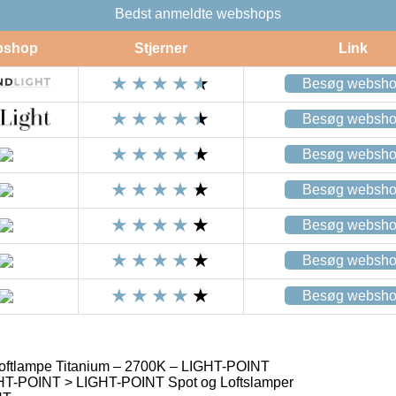
Bedst anmeldte webshops
bshop
Stjerner
Link
Besøg websh
Besøg websh
Besøg websh
Besøg websh
Besøg websh
Besøg websh
Besøg websh
oftlampe Titanium – 2700K – LIGHT-POINT
T-POINT > LIGHT-POINT Spot og Loftslamper