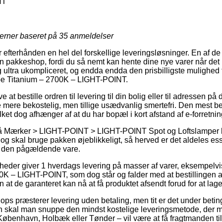
NT
jerner baseret på
35
anmeldelser
r efterhånden en hel del forskellige leveringsløsninger. En af d
l en pakkeshop, fordi du så nemt kan hente dine nye varer når det
 ultra ukompliceret, og endda endda den prisbilligste mulighed f
pe Titanium – 2700K – LIGHT-POINT.
t bestille ordren til levering til din bolig eller til adressen på
e mere bekostelig, men tillige usædvanlig smertefri. Den mest be
lket dog afhænger af at du har bopæl i kort afstand af e-forretn
 Mærker > LIGHT-POINT > LIGHT-POINT Spot og Loftslamper kan
g skal bruge pakken øjeblikkeligt, så herved er det aldeles esse
å den pågældende vare.
heder giver 1 hverdags levering på masser af varer, eksempel
0K – LIGHT-POINT, som dog står og falder med at bestillingen an
 at de garanteret kan nå at få produktet afsendt forud for at lage
ops præsterer levering uden betaling, men tit er det under betin
 skal man snuppe den mindst kostelige leveringsmetode, der
København, Holbæk eller Tønder – vil være at få fragtmanden til 