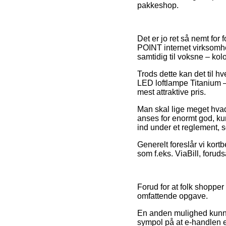
pakkeshop.
Det er jo ret så nemt for
POINT internet virksomhe
samtidig til voksne – kol
Trods dette kan det til hv
LED loftlampe Titanium 
mest attraktive pris.
Man skal lige meget hvad
anses for enormt god, kun
ind under et reglement, 
Generelt foreslår vi kortb
som f.eks. ViaBill, forud
Forud for at folk shopper
omfattende opgave.
En anden mulighed kunne 
sympol på at e-handlen ef