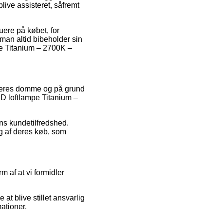
ive assisteret, såfremt
uere på købet, for
man altid bibeholder sin
mpe Titanium – 2700K –
ugeres domme og på grund
LED loftlampe Titanium –
ens kundetilfredshed.
ng af deres køb, som
 af at vi formidler
at blive stillet ansvarlig
mationer.