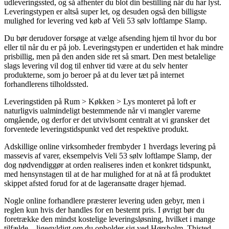
udleveringssted, og så afhenter du blot din bestilling når du har lyst.
Leveringstypen er altså super let, og desuden også den billigste
mulighed for levering ved køb af Veli 53 sølv loftlampe Slamp.
Du bør derudover forsøge at vælge afsending hjem til hvor du bor
eller til når du er på job. Leveringstypen er undertiden et hak mindre
prisbillig, men på den anden side ret så smart. Den mest betalelige
slags levering vil dog til enhver tid være at du selv henter
produkterne, som jo beroer på at du lever tæt på internet
forhandlerens tilholdssted.
Leveringstiden på Rum > Køkken > Lys monteret på loft er
naturligvis ualmindeligt bestemmende når vi mangler varerne
omgående, og derfor er det utvivlsomt centralt at vi gransker det
forventede leveringstidspunkt ved det respektive produkt.
Adskillige online virksomheder frembyder 1 hverdags levering på
massevis af varer, eksempelvis Veli 53 sølv loftlampe Slamp, der
dog nødvendiggør at orden realiseres inden et konkret tidspunkt,
med hensynstagen til at de har mulighed for at nå at få produktet
skippet afsted forud for at de lageransatte drager hjemad.
Nogle online forhandlere præsterer levering uden gebyr, men i
reglen kun hvis der handles for en bestemt pris. I øvrigt bør du
foretrække den mindst kostelige leveringsløsning, hvilket i mange
tilfælde – ligegyldigt om du opholder sig ved Hørsholm, Thisted