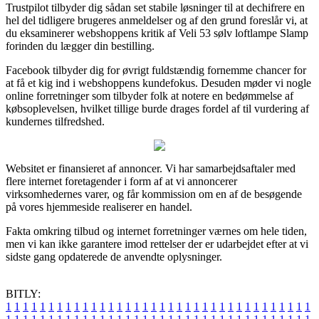
Trustpilot tilbyder dig sådan set stabile løsninger til at dechifrere en
hel del tidligere brugeres anmeldelser og af den grund foreslår vi, at
du eksaminerer webshoppens kritik af Veli 53 sølv loftlampe Slamp
forinden du lægger din bestilling.
Facebook tilbyder dig for øvrigt fuldstændig fornemme chancer for
at få et kig ind i webshoppens kundefokus. Desuden møder vi nogle
online forretninger som tilbyder folk at notere en bedømmelse af
købsoplevelsen, hvilket tillige burde drages fordel af til vurdering af
kundernes tilfredshed.
Websitet er finansieret af annoncer. Vi har samarbejdsaftaler med
flere internet foretagender i form af at vi annoncerer
virksomhedernes varer, og får kommission om en af de besøgende
på vores hjemmeside realiserer en handel.
Fakta omkring tilbud og internet forretninger værnes om hele tiden,
men vi kan ikke garantere imod rettelser der er udarbejdet efter at vi
sidste gang opdaterede de anvendte oplysninger.
BITLY:
1
1
1
1
1
1
1
1
1
1
1
1
1
1
1
1
1
1
1
1
1
1
1
1
1
1
1
1
1
1
1
1
1
1
1
1