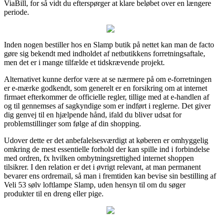
ViaBill, for så vidt du efterspørger at klare beløbet over en længere
periode.
Inden nogen bestiller hos en Slamp butik på nettet kan man de facto
gøre sig bekendt med indholdet af netbutikkens forretningsaftale,
men det er i mange tilfælde et tidskrævende projekt.
Alternativet kunne derfor være at se nærmere på om e-forretningen
er e-mærke godkendt, som generelt er en forsikring om at internet
firmaet efterkommer de officielle regler, tillige med at e-handlen af
og til gennemses af sagkyndige som er indført i reglerne. Det giver
dig genvej til en hjælpende hånd, ifald du bliver udsat for
problemstillinger som følge af din shopping.
Udover dette er det anbefalelsesværdigt at køberen er omhyggelig
omkring de mest essentielle forhold der kan spille ind i forbindelse
med ordren, fx hvilken ombytningsrettighed internet shoppen
tilsikrer. I den relation er det i øvrigt relevant, at man permanent
bevarer ens ordremail, så man i fremtiden kan bevise sin bestilling af
Veli 53 sølv loftlampe Slamp, uden hensyn til om du søger
produkter til en dreng eller pige.