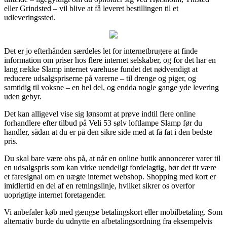
eller Grindsted – vil blive at få leveret bestillingen til et
udleveringssted.
Det er jo efterhånden særdeles let for internetbrugere at finde
information om priser hos flere internet selskaber, og for det har en
lang række Slamp internet varehuse fundet det nødvendigt at
reducere udsalgspriserne på varerne – til drenge og piger, og
samtidig til voksne – en hel del, og endda nogle gange yde levering
uden gebyr.
Det kan alligevel vise sig lønsomt at prøve indtil flere online
forhandlere efter tilbud på Veli 53 sølv loftlampe Slamp før du
handler, sådan at du er på den sikre side med at få fat i den bedste
pris.
Du skal bare være obs på, at når en online butik annoncerer varer til
en udsalgspris som kan virke uendeligt fordelagtig, bør det tit være
et faresignal om en uægte internet webshop. Shopping med kort er
imidlertid en del af en retningslinje, hvilket sikrer os overfor
uoprigtige internet foretagender.
Vi anbefaler køb med gængse betalingskort eller mobilbetaling. Som
alternativ burde du udnytte en afbetalingsordning fra eksempelvis