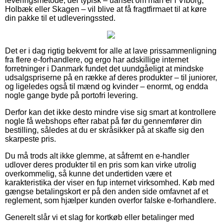
leveringsmetode, der typisk – uanset om man er i Viborg,
Holbæk eller Skagen – vil blive at få fragtfirmaet til at køre
din pakke til et udleveringssted.
Det er i dag rigtig bekvemt for alle at lave prissammenligning
fra flere e-forhandlere, og ergo har adskillige internet
forretninger i Danmark fundet det uundgåeligt at mindske
udsalgspriserne på en række af deres produkter – til juniorer,
og ligeledes også til mænd og kvinder – enormt, og endda
nogle gange byde på portofri levering.
Derfor kan det ikke desto mindre vise sig smart at kontrollere
nogle få webshops efter rabat på før du gennemfører din
bestilling, således at du er skråsikker på at skaffe sig den
skarpeste pris.
Du må trods alt ikke glemme, at såfremt en e-handler
udlover deres produkter til en pris som kan virke utrolig
overkommelig, så kunne det undertiden være et
karakteristika der viser en fup internet virksomhed. Køb med
gængse betalingskort er på den anden side omfavnet af et
reglement, som hjælper kunden overfor falske e-forhandlere.
Generelt slår vi et slag for kortkøb eller betalinger med