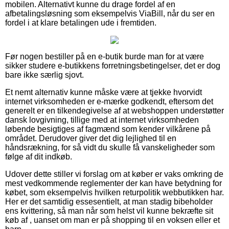
mobilen. Alternativt kunne du drage fordel af en
afbetalingsløsning som eksempelvis ViaBill, når du ser en
fordel i at klare betalingen ude i fremtiden.
Før nogen bestiller på en e-butik burde man for at være
sikker studere e-butikkens forretningsbetingelser, det er dog
bare ikke særlig sjovt.
Et nemt alternativ kunne måske være at tjekke hvorvidt
internet virksomheden er e-mærke godkendt, eftersom det
generelt er en tilkendegivelse af at webshoppen understøtter
dansk lovgivning, tillige med at internet virksomheden
løbende besigtiges af fagmænd som kender vilkårene på
området. Derudover giver det dig lejlighed til en
håndsrækning, for så vidt du skulle få vanskeligheder som
følge af dit indkøb.
Udover dette stiller vi forslag om at køber er vaks omkring de
mest vedkommende reglementer der kan have betydning for
købet, som eksempelvis hvilken returpolitik webbutikken har.
Her er det samtidig essesentielt, at man stadig bibeholder
ens kvittering, så man når som helst vil kunne bekræfte sit
køb af , uanset om man er på shopping til en voksen eller et