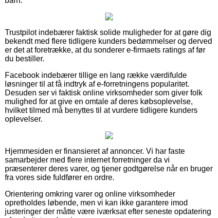
barn.
Trustpilot indebærer faktisk solide muligheder for at gøre dig
bekendt med flere tidligere kunders bedømmelser og derved
er det at foretrække, at du sonderer e-firmaets ratings af før
du bestiller.
Facebook indebærer tillige en lang række værdifulde
løsninger til at få indtryk af e-forretningens popularitet.
Desuden ser vi faktisk online virksomheder som giver folk
mulighed for at give en omtale af deres købsoplevelse,
hvilket tilmed må benyttes til at vurdere tidligere kunders
oplevelser.
Hjemmesiden er finansieret af annoncer. Vi har faste
samarbejder med flere internet forretninger da vi
præsenterer deres varer, og tjener godtgørelse når en bruger
fra vores side fuldfører en ordre.
Orientering omkring varer og online virksomheder
opretholdes løbende, men vi kan ikke garantere imod
justeringer der måtte være iværksat efter seneste opdatering