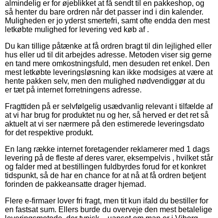
almindelig er for øjeblikket at få sendt til en pakkeshop, og
så henter du bare ordren når det passer ind i din kalender.
Muligheden er jo yderst smertefri, samt ofte endda den mest
letkøbte mulighed for levering ved køb af .
Du kan tillige påtænke at få ordren bragt til din lejlighed eller
hus eller ud til dit arbejdes adresse. Metoden viser sig gerne
en tand mere omkostningsfuld, men desuden ret enkel. Den
mest letkøbte leveringsløsning kan ikke modsiges at være at
hente pakken selv, men den mulighed nødvendiggør at du
er tæt på internet forretningens adresse.
Fragttiden på er selvfølgelig usædvanlig relevant i tilfælde af
at vi har brug for produktet nu og her, så herved er det ret så
aktuelt at vi ser nærmere på den estimerede leveringsdato
for det respektive produkt.
En lang række internet foretagender reklamerer med 1 dags
levering på de fleste af deres varer, eksempelvis , hvilket står
og falder med at bestillingen fuldbyrdes forud for et konkret
tidspunkt, så de har en chance for at nå at få ordren betjent
forinden de pakkeansatte drager hjemad.
Flere e-firmaer lover fri fragt, men tit kun ifald du bestiller for
en fastsat sum. Ellers burde du overveje den mest betalelige