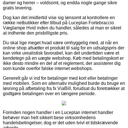
damer og herrer – voldsomt, og endda nogle gange sikre
gratis levering.
Dog kan det imidlertid vise sig lønsomt at kontrollere en
række netbutikker efter tilbud på Luceplan Fortebraccio
Væglampe Hvid inden du handler, således at man er sikret
at indhente den prisbilligste pris.
Du skal lige meget hvad være omhyggelig med, at når en
online shop afsætter et produkt til salg for en udsalgspris der
kan virke urealistisk favorabel, kan det undertiden være et
kendetegn på en uægte webshop. Køb med betalingskort er
ikke desto mindre en del af et reglement, der assisterer dig
som kunde overfor falske internet webshops.
Generelt går vi ind for betalinger med kort eller betalinger
med mobilen. Som en alternativ mulighed burde du bruge en
løsning på afbetaling fra fx ViaBill, forudsat du foretrækker at
godtgøre betalingen over en længere periode.
Forinden nogen handler i en Luceplan internet handler
behøver man helt sikkert bese virksomhedens
handelsbetingelser, dog er det uden tvivl et tidskrævende
arbejde.