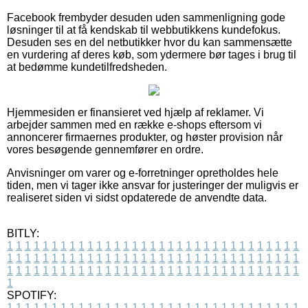
Facebook frembyder desuden uden sammenligning gode
løsninger til at få kendskab til webbutikkens kundefokus.
Desuden ses en del netbutikker hvor du kan sammensætte
en vurdering af deres køb, som ydermere bør tages i brug til
at bedømme kundetilfredsheden.
Hjemmesiden er finansieret ved hjælp af reklamer. Vi
arbejder sammen med en række e-shops eftersom vi
annoncerer firmaernes produkter, og høster provision når
vores besøgende gennemfører en ordre.
Anvisninger om varer og e-forretninger opretholdes hele
tiden, men vi tager ikke ansvar for justeringer der muligvis er
realiseret siden vi sidst opdaterede de anvendte data.
BITLY:
1
1
1
1
1
1
1
1
1
1
1
1
1
1
1
1
1
1
1
1
1
1
1
1
1
1
1
1
1
1
1
1
1
1
1
1
1
1
1
1
1
1
1
1
1
1
1
1
1
1
1
1
1
1
1
1
1
1
1
1
1
1
1
1
1
1
1
1
1
1
1
1
1
1
1
1
1
1
1
1
1
1
1
1
1
1
1
1
1
1
1
1
1
1
1
1
1
1
1
1
SPOTIFY:
1
1
1
1
1
1
1
1
1
1
1
1
1
1
1
1
1
1
1
1
1
1
1
1
1
1
1
1
1
1
1
1
1