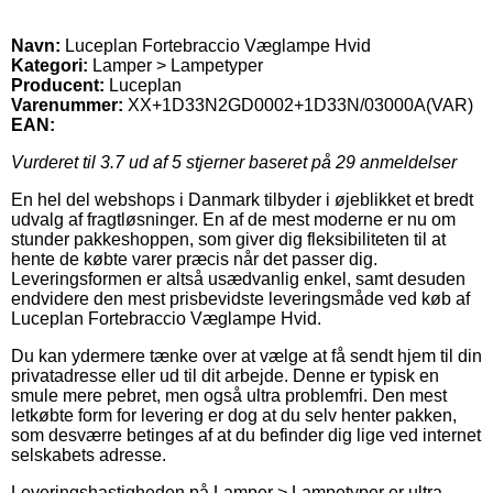
Navn:
Luceplan Fortebraccio Væglampe Hvid
Kategori:
Lamper > Lampetyper
Producent:
Luceplan
Varenummer:
XX+1D33N2GD0002+1D33N/03000A(VAR)
EAN:
Vurderet til
3.7
ud af 5 stjerner baseret på
29
anmeldelser
En hel del webshops i Danmark tilbyder i øjeblikket et bredt
udvalg af fragtløsninger. En af de mest moderne er nu om
stunder pakkeshoppen, som giver dig fleksibiliteten til at
hente de købte varer præcis når det passer dig.
Leveringsformen er altså usædvanlig enkel, samt desuden
endvidere den mest prisbevidste leveringsmåde ved køb af
Luceplan Fortebraccio Væglampe Hvid.
Du kan ydermere tænke over at vælge at få sendt hjem til din
privatadresse eller ud til dit arbejde. Denne er typisk en
smule mere pebret, men også ultra problemfri. Den mest
letkøbte form for levering er dog at du selv henter pakken,
som desværre betinges af at du befinder dig lige ved internet
selskabets adresse.
Leveringshastigheden på Lamper > Lampetyper er ultra