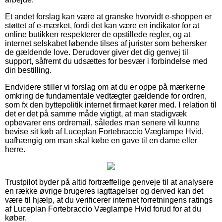
Et andet forslag kan være at granske hvorvidt e-shoppen er
støttet af e-mærket, fordi det kan være en indikator for at
online butikken respekterer de opstillede regler, og at
internet selskabet løbende tilses af jurister som behersker
de gældende love. Derudover giver det dig genvej til
support, såfremt du udsættes for besvær i forbindelse med
din bestilling.
Endvidere stiller vi forslag om at du er oppe på mærkerne
omkring de fundamentale vedtægter gældende for ordren,
som fx den byttepolitik internet firmaet kører med. I relation til
det er det på samme måde vigtigt, at man stadigvæk
opbevarer ens ordremail, således man senere vil kunne
bevise sit køb af Luceplan Fortebraccio Væglampe Hvid,
uafhængig om man skal købe en gave til en dame eller
herre.
Trustpilot byder på altid fortræffelige genveje til at analysere
en række øvrige brugeres iagttagelser og derved kan det
være til hjælp, at du verificerer internet forretningens ratings
af Luceplan Fortebraccio Væglampe Hvid forud for at du
køber.