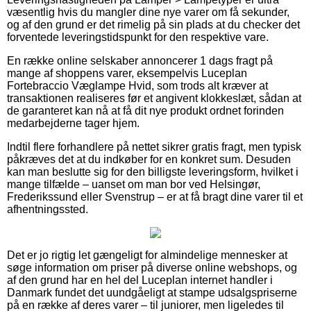
væsentlig hvis du mangler dine nye varer om få sekunder,
og af den grund er det rimelig på sin plads at du checker det
forventede leveringstidspunkt for den respektive vare.
En række online selskaber annoncerer 1 dags fragt på
mange af shoppens varer, eksempelvis Luceplan
Fortebraccio Væglampe Hvid, som trods alt kræver at
transaktionen realiseres før et angivent klokkeslæt, sådan at
de garanteret kan nå at få dit nye produkt ordnet forinden
medarbejderne tager hjem.
Indtil flere forhandlere på nettet sikrer gratis fragt, men typisk
påkræves det at du indkøber for en konkret sum. Desuden
kan man beslutte sig for den billigste leveringsform, hvilket i
mange tilfælde – uanset om man bor ved Helsingør,
Frederikssund eller Svenstrup – er at få bragt dine varer til et
afhentningssted.
Det er jo rigtig let gængeligt for almindelige mennesker at
søge information om priser på diverse online webshops, og
af den grund har en hel del Luceplan internet handler i
Danmark fundet det uundgåeligt at stampe udsalgspriserne
på en række af deres varer – til juniorer, men ligeledes til