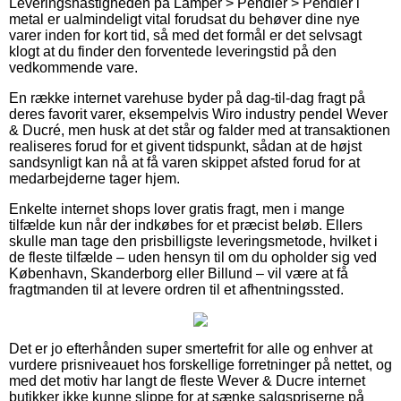
Leveringshastigheden på Lamper > Pendler > Pendler i
metal er ualmindeligt vital forudsat du behøver dine nye
varer inden for kort tid, så med det formål er det selvsagt
klogt at du finder den forventede leveringstid på den
vedkommende vare.
En række internet varehuse byder på dag-til-dag fragt på
deres favorit varer, eksempelvis Wiro industry pendel Wever
& Ducré, men husk at det står og falder med at transaktionen
realiseres forud for et givent tidspunkt, sådan at de højst
sandsynligt kan nå at få varen skippet afsted forud for at
medarbejderne tager hjem.
Enkelte internet shops lover gratis fragt, men i mange
tilfælde kun når der indkøbes for et præcist beløb. Ellers
skulle man tage den prisbilligste leveringsmetode, hvilket i
de fleste tilfælde – uden hensyn til om du opholder sig ved
København, Skanderborg eller Billund – vil være at få
fragtmanden til at levere ordren til et afhentningssted.
Det er jo efterhånden super smertefrit for alle og enhver at
vurdere prisniveauet hos forskellige forretninger på nettet, og
med det motiv har langt de fleste Wever & Ducre internet
butikker ikke kunne slippe for at sænke salgspriserne på