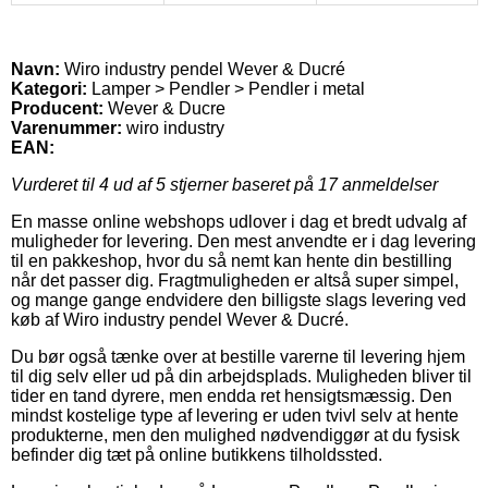
Navn:
Wiro industry pendel Wever & Ducré
Kategori:
Lamper > Pendler > Pendler i metal
Producent:
Wever & Ducre
Varenummer:
wiro industry
EAN:
Vurderet til
4
ud af 5 stjerner baseret på
17
anmeldelser
En masse online webshops udlover i dag et bredt udvalg af
muligheder for levering. Den mest anvendte er i dag levering
til en pakkeshop, hvor du så nemt kan hente din bestilling
når det passer dig. Fragtmuligheden er altså super simpel,
og mange gange endvidere den billigste slags levering ved
køb af Wiro industry pendel Wever & Ducré.
Du bør også tænke over at bestille varerne til levering hjem
til dig selv eller ud på din arbejdsplads. Muligheden bliver til
tider en tand dyrere, men endda ret hensigtsmæssig. Den
mindst kostelige type af levering er uden tvivl selv at hente
produkterne, men den mulighed nødvendiggør at du fysisk
befinder dig tæt på online butikkens tilholdssted.