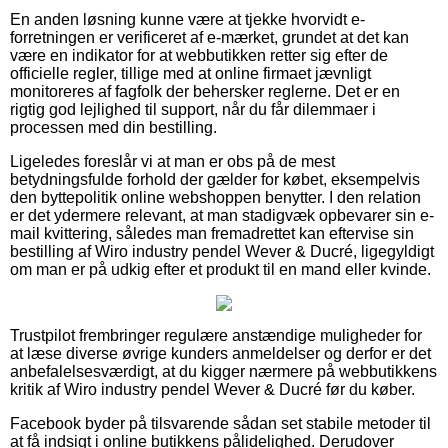
En anden løsning kunne være at tjekke hvorvidt e-
forretningen er verificeret af e-mærket, grundet at det kan
være en indikator for at webbutikken retter sig efter de
officielle regler, tillige med at online firmaet jævnligt
monitoreres af fagfolk der behersker reglerne. Det er en
rigtig god lejlighed til support, når du får dilemmaer i
processen med din bestilling.
Ligeledes foreslår vi at man er obs på de mest
betydningsfulde forhold der gælder for købet, eksempelvis
den byttepolitik online webshoppen benytter. I den relation
er det ydermere relevant, at man stadigvæk opbevarer sin e-
mail kvittering, således man fremadrettet kan eftervise sin
bestilling af Wiro industry pendel Wever & Ducré, ligegyldigt
om man er på udkig efter et produkt til en mand eller kvinde.
Trustpilot frembringer regulære anstændige muligheder for
at læse diverse øvrige kunders anmeldelser og derfor er det
anbefalelsesværdigt, at du kigger nærmere på webbutikkens
kritik af Wiro industry pendel Wever & Ducré før du køber.
Facebook byder på tilsvarende sådan set stabile metoder til
at få indsigt i online butikkens pålidelighed. Derudover