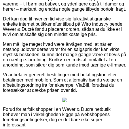
varerne – til børn og babyer, og yderligere også til damer og
herrer – markant, og endda nogle gange tilbyde portofri fragt.
Det kan dog til hver en tid vise sig lukrativt at granske
enkelte internet butikker efter tilbud på Wiro industry pendel
Wever & Ducré før du placerer ordren, sådan at du ikke er i
tvivl om at skaffe sig den mindst kostelige pris.
Man må lige meget hvad være årvågen med, at når en
netshop udlover deres varer for en salgspris der kan virke
mystisk beskeden, kunne det mange gange være et bevis på
en uærlig e-forretning. Kortkøb er trods alt omfattet af en
anordning, som sikrer dig som kunde imod uærlige e-firmaer.
Vi anbefaler generelt bestillinger med betalingskort eller
betalinger med mobilen. Som et alternativ bør du vælge en
afbetalingsordning fra for eksempel ViaBill, forudsat du
foretrækker at dække prisen over tid.
Forud for at folk shopper i en Wever & Ducre netbutik
behøver man i virkeligheden kigge på webshoppens
forretningsbetingelser, dog er det bare ikke super
interessant.