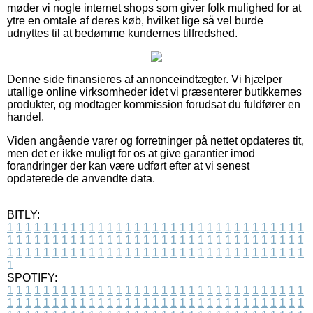
møder vi nogle internet shops som giver folk mulighed for at
ytre en omtale af deres køb, hvilket lige så vel burde
udnyttes til at bedømme kundernes tilfredshed.
Denne side finansieres af annonceindtægter. Vi hjælper
utallige online virksomheder idet vi præsenterer butikkernes
produkter, og modtager kommission forudsat du fuldfører en
handel.
Viden angående varer og forretninger på nettet opdateres tit,
men det er ikke muligt for os at give garantier imod
forandringer der kan være udført efter at vi senest
opdaterede de anvendte data.
BITLY:
1
1
1
1
1
1
1
1
1
1
1
1
1
1
1
1
1
1
1
1
1
1
1
1
1
1
1
1
1
1
1
1
1
1
1
1
1
1
1
1
1
1
1
1
1
1
1
1
1
1
1
1
1
1
1
1
1
1
1
1
1
1
1
1
1
1
1
1
1
1
1
1
1
1
1
1
1
1
1
1
1
1
1
1
1
1
1
1
1
1
1
1
1
1
1
1
1
1
1
1
SPOTIFY:
1
1
1
1
1
1
1
1
1
1
1
1
1
1
1
1
1
1
1
1
1
1
1
1
1
1
1
1
1
1
1
1
1
1
1
1
1
1
1
1
1
1
1
1
1
1
1
1
1
1
1
1
1
1
1
1
1
1
1
1
1
1
1
1
1
1