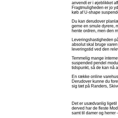
anvendt er i øjeblikket a
Fragtmuligheden er jo y
køb af U-shape suspend
Du kan derudover planlægg
gerne en smule dyrere, m
hente ordren, men den mu
Leveringshastigheden på 
absolut skal bruge varen 
leveringstid ved den rele
Temmelig mange internet 
suspended pendel modula
tidspunkt, så de kan nå a
En række online varehuse g
Derudover kunne du foret
sig tæt på Randers, Skive 
Det er usædvanlig ligetil
derved har de fleste Modu
samt til damer og herrer