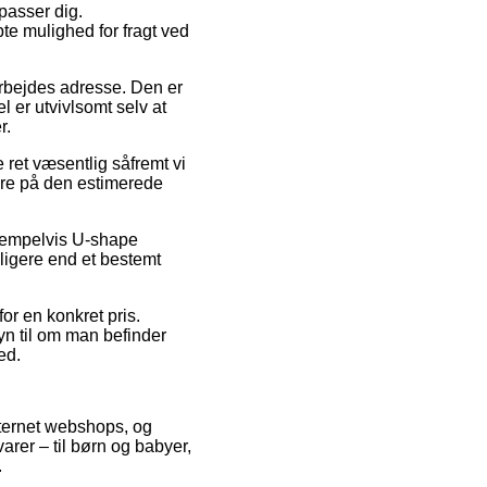
passer dig.
e mulighed for fragt ved
 arbejdes adresse. Den er
 er utvivlsomt selv at
r.
ret væsentlig såfremt vi
mere på den estimerede
ksempelvis U-shape
ligere end et bestemt
for en konkret pris.
yn til om man befinder
ed.
internet webshops, og
arer – til børn og babyer,
.