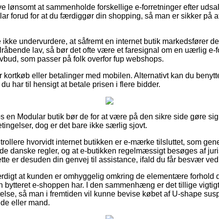
ive lønsomt at sammenholde forskellige e-forretninger efter uds
 forud for at du færdiggør din shopping, så man er sikker på at
ikke undervurdere, at såfremt en internet butik markedsfører der
bende lav, så bør det ofte være et faresignal om en uærlig e-fo
 lovbud, som passer på folk overfor fup webshops.
for kortkøb eller betalinger med mobilen. Alternativt kan du benyt
t du har til hensigt at betale prisen i flere bidder.
hos en Modular butik bør de for at være på den sikre side gøre s
ngelser, dog er det bare ikke særlig sjovt.
rollere hvorvidt internet butikken er e-mærke tilsluttet, som gener
 danske regler, og at e-butikken regelmæssigt besøges af jurist
te er desuden din genvej til assistance, ifald du får besvær ved 
ærdigt at kunden er omhyggelig omkring de elementære forhold 
ken bytteret e-shoppen har. I den sammenhæng er det tillige vigti
else, så man i fremtiden vil kunne bevise købet af U-shape su
nde eller mand.