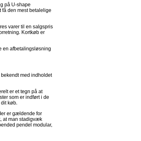
alg på U-shape
 få den mest betalelige
es varer til en salgspris
rretning. Kortkøb er
te en afbetalingsløsning
ig bekendt med indholdet
elt er et tegn på at
er som er indført i de
dit køb.
der er gældende for
gt, at man stadigvæk
spended pendel modular,