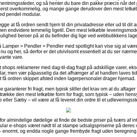
fhentningssteder, og så henter du bare din pakke præcis når det 
derst overkommelig, og mange gange derudover den mest letkøbt
ed pendel modular.
e at få ordren sendt hjem til din privatadresse eller ud til dit
en endvidere temmelig ligetil. Den mest letkøbte leveringsmodel
lighed beroer på at du befinder dig lige ved webbutikkens lage
Lamper > Pendler > Pendler med spotlight kan vise sig at være 
nu og her, så derfor er det utvivlsomt essentielt at du ser nær
vante vare.
shops reklamerer med dag-til-dag fragt på adskillige varer, e
r, men vær påpasselig da det afhænger af at handlen laves tid
t få ordren skippet afsted inden lagerpersonalet drager hjemad.
aranterer fri fragt, men typisk stiller det krav om at du aftager 
række den mest letkøbte form for fragt, som typisk – uden hens
eller Sæby – vil være at få leveret din ordre til et udleveringsst
 for almindelige dødelige at finde de bedste priser på tværs af 
lar e-shops været nødt til at stampe udsalgspriserne på deres v
 – enormt, og endda nogle gange frembyde fragt uden beregning