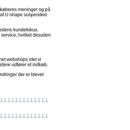
de køberes meninger og på
er af U-shape suspended
mhedens kundefokus.
service, hvilket desuden
rnet webshops idet vi
idere udfører et indkøb.
ndringer der er blevet
1
1
1
1
1
1
1
1
1
1
1
1
1
1
1
1
1
1
1
1
1
1
1
1
1
1