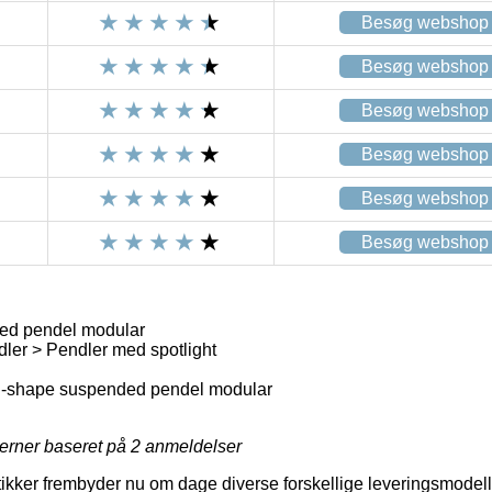
Besøg webshop
Besøg webshop
Besøg webshop
Besøg webshop
Besøg webshop
Besøg webshop
ed pendel modular
ler > Pendler med spotlight
-shape suspended pendel modular
jerner baseret på
2
anmeldelser
utikker frembyder nu om dage diverse forskellige leveringsmodell