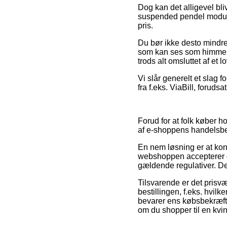
Dog kan det alligevel bl
suspended pendel modular
pris.
Du bør ikke desto mindre 
som kan ses som himmelrå
trods alt omsluttet af et
Vi slår generelt et slag 
fra f.eks. ViaBill, forudsa
Forud for at folk køber 
af e-shoppens handelsbeti
En nem løsning er at kont
webshoppen accepterer de
gældende regulativer. Det
Tilsvarende er det prisv
bestillingen, f.eks. hvil
bevarer ens købsbekræft
om du shopper til en kvi