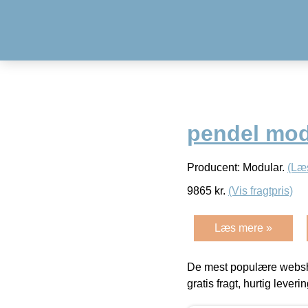
pendel mod
Producent: Modular.
(Læ
9865
kr.
(Vis fragtpris)
Læs mere »
De mest populære websho
gratis fragt, hurtig lever