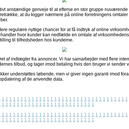
elativt anstændige genveje til at efterse en stor gruppe nuværen
 foretrække, at du kigger nærmere på online forretningens omtal
ber.
ere regulære nyttige chancer for at få indtryk af online virkso
handler hvor kunder kan nedfælde en omtale af virksomhedens 
illing til tilfredsheden hos kunderne.
ret af indtægter fra annoncer. Vi har samarbejder med flere inte
rnes tilbud, og tager imod betaling hvis den bruger vi sender v
kker understøttes løbende, men vi giver ingen garanti imod fora
 opdatering af de anvendte data.
1
1
1
1
1
1
1
1
1
1
1
1
1
1
1
1
1
1
1
1
1
1
1
1
1
1
1
1
1
1
1
1
1
1
1
1
1
1
1
1
1
1
1
1
1
1
1
1
1
1
1
1
1
1
1
1
1
1
1
1
1
1
1
1
1
1
1
1
1
1
1
1
1
1
1
1
1
1
1
1
1
1
1
1
1
1
1
1
1
1
1
1
1
1
1
1
1
1
1
1
1
1
1
1
1
1
1
1
1
1
1
1
1
1
1
1
1
1
1
1
1
1