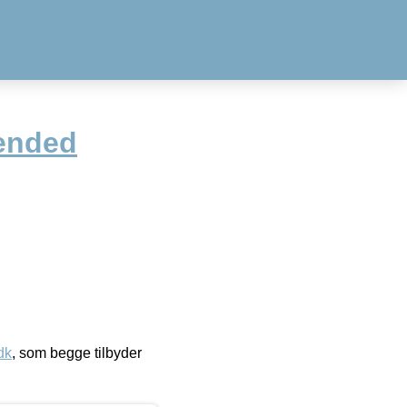
ended
dk
, som begge tilbyder