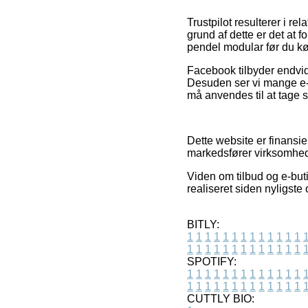
Trustpilot resulterer i r
grund af dette er det at
pendel modular før du kø
Facebook tilbyder endvid
Desuden ser vi mange e-
må anvendes til at tage st
Dette website er finansie
markedsfører virksomhede
Viden om tilbud og e-buti
realiseret siden nyligste
BITLY:
1
1
1
1
1
1
1
1
1
1
1
1
1
1
1
1
1
1
1
1
1
1
1
1
1
1
SPOTIFY:
1
1
1
1
1
1
1
1
1
1
1
1
1
1
1
1
1
1
1
1
1
1
1
1
1
1
CUTTLY BIO: