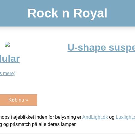
Rock n Royal
U-shape susp
ular
s mere)
Køb nu »
ps i øjeblikket inden for belysning er
AndLight.dk
og
Luxlight.
ing og prismatch på alle deres lamper.