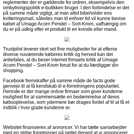
reglementer der er gældende for ordren, eksempelvis den
ombytningspolitik e-butikken bruger. I den forbindelse er det
på samme måde vigtigt, at man altid bibeholder ens
kvitteringsmail, således man til enhver tid vil kunne bevise
købet af Umage Acorn Pendel – Sort-Krom, uafhængig om
du er på udkig efter et produkt til en kvinde eller mand.
Trustpilot leverer stort set fine muligheder for at efterse
diverse nuværende køberes kritik og herved kan det
anbefales, at du beser internet firmaets kritik af Umage
Acorn Pendel – Sort-Krom forud for at du færdiggør din
shopping.
Facebook fremskaffer på samme måde de facto gode
genveje til at få kendskab til e-forretningens popularitet.
Herinde er der mange online firmaer som giver kunderne
mulighed for at sammensætte en bedømmelse af deres
købsoplevelse, som ydermere bør drages fordel af til at få et
indblik i hvor glade kunderne er.
Websitet finansieres af annoncer. Vi har tætte samarbejder
med en stribe forretninger på nettet derved at vi annoncerer