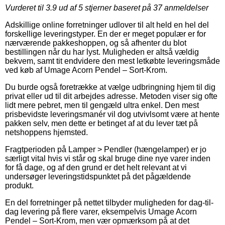
Vurderet til
3.9
ud af 5 stjerner baseret på
37
anmeldelser
Adskillige online forretninger udlover til alt held en hel del
forskellige leveringstyper. En der er meget populær er for
nærværende pakkeshoppen, og så afhenter du blot
bestillingen når du har lyst. Muligheden er altså vældig
bekvem, samt tit endvidere den mest letkøbte leveringsmåde
ved køb af Umage Acorn Pendel – Sort-Krom.
Du burde også foretrække at vælge udbringning hjem til dig
privat eller ud til dit arbejdes adresse. Metoden viser sig ofte
lidt mere pebret, men til gengæld ultra enkel. Den mest
prisbevidste leveringsmanér vil dog utvivlsomt være at hente
pakken selv, men dette er betinget af at du lever tæt på
netshoppens hjemsted.
Fragtperioden på Lamper > Pendler (hængelamper) er jo
særligt vital hvis vi står og skal bruge dine nye varer inden
for få dage, og af den grund er det helt relevant at vi
undersøger leveringstidspunktet på det pågældende
produkt.
En del forretninger på nettet tilbyder muligheden for dag-til-
dag levering på flere varer, eksempelvis Umage Acorn
Pendel – Sort-Krom, men vær opmærksom på at det