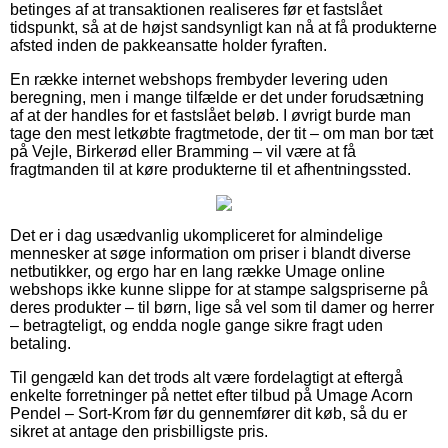
betinges af at transaktionen realiseres før et fastslået
tidspunkt, så at de højst sandsynligt kan nå at få produkterne
afsted inden de pakkeansatte holder fyraften.
En række internet webshops frembyder levering uden
beregning, men i mange tilfælde er det under forudsætning
af at der handles for et fastslået beløb. I øvrigt burde man
tage den mest letkøbte fragtmetode, der tit – om man bor tæt
på Vejle, Birkerød eller Bramming – vil være at få
fragtmanden til at køre produkterne til et afhentningssted.
Det er i dag usædvanlig ukompliceret for almindelige
mennesker at søge information om priser i blandt diverse
netbutikker, og ergo har en lang række Umage online
webshops ikke kunne slippe for at stampe salgspriserne på
deres produkter – til børn, lige så vel som til damer og herrer
– betragteligt, og endda nogle gange sikre fragt uden
betaling.
Til gengæld kan det trods alt være fordelagtigt at eftergå
enkelte forretninger på nettet efter tilbud på Umage Acorn
Pendel – Sort-Krom før du gennemfører dit køb, så du er
sikret at antage den prisbilligste pris.