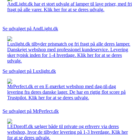
AndLight.dk har et stort udvalg af lamper til lave priser, med fri
fragt på alle varer. Klik her for at se deres udvalg.
Se udvalget på AndLight.dk
Luxlight.dk tilbyder prismatch og fri fragt på alle deres lamper.
Danskejet webshop med professionel kundeservice. Levering
sker typisk inden for 1-4 hverdage. Klik her for at se deres
udvalg.
Se udvalget på Luxlight.dk
MrPerfect.dk er en E-mærket webshop med dag-til-dag
levering fra deres danske lager. De har en rigtig flot score på
Trustpilot. Klik her for at se deres udvalg.
Se udvalget på MrPerfect.dk
LEDproff.dk sælger både til private og erhverv via deres
webshop, hvor de tilbyder levering på 1-3 hverdage. Klik her
for at se deres udvalg.