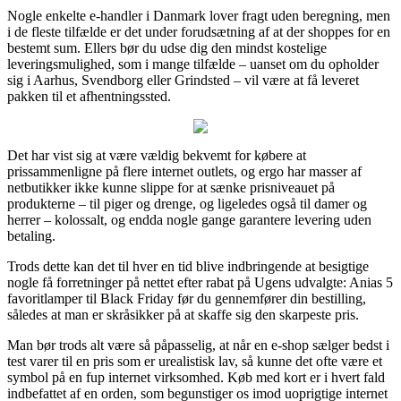
Nogle enkelte e-handler i Danmark lover fragt uden beregning, men
i de fleste tilfælde er det under forudsætning af at der shoppes for en
bestemt sum. Ellers bør du udse dig den mindst kostelige
leveringsmulighed, som i mange tilfælde – uanset om du opholder
sig i Aarhus, Svendborg eller Grindsted – vil være at få leveret
pakken til et afhentningssted.
Det har vist sig at være vældig bekvemt for købere at
prissammenligne på flere internet outlets, og ergo har masser af
netbutikker ikke kunne slippe for at sænke prisniveauet på
produkterne – til piger og drenge, og ligeledes også til damer og
herrer – kolossalt, og endda nogle gange garantere levering uden
betaling.
Trods dette kan det til hver en tid blive indbringende at besigtige
nogle få forretninger på nettet efter rabat på Ugens udvalgte: Anias 5
favoritlamper til Black Friday før du gennemfører din bestilling,
således at man er skråsikker på at skaffe sig den skarpeste pris.
Man bør trods alt være så påpasselig, at når en e-shop sælger bedst i
test varer til en pris som er urealistisk lav, så kunne det ofte være et
symbol på en fup internet virksomhed. Køb med kort er i hvert fald
indbefattet af en orden, som begunstiger os imod uoprigtige internet