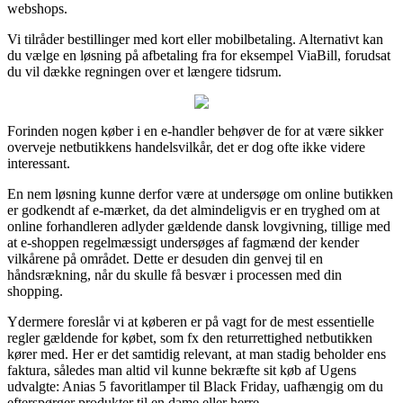
webshops.
Vi tilråder bestillinger med kort eller mobilbetaling. Alternativt kan
du vælge en løsning på afbetaling fra for eksempel ViaBill, forudsat
du vil dække regningen over et længere tidsrum.
Forinden nogen køber i en e-handler behøver de for at være sikker
overveje netbutikkens handelsvilkår, det er dog ofte ikke videre
interessant.
En nem løsning kunne derfor være at undersøge om online butikken
er godkendt af e-mærket, da det almindeligvis er en tryghed om at
online forhandleren adlyder gældende dansk lovgivning, tillige med
at e-shoppen regelmæssigt undersøges af fagmænd der kender
vilkårene på området. Dette er desuden din genvej til en
håndsrækning, når du skulle få besvær i processen med din
shopping.
Ydermere foreslår vi at køberen er på vagt for de mest essentielle
regler gældende for købet, som fx den returrettighed netbutikken
kører med. Her er det samtidig relevant, at man stadig beholder ens
faktura, således man altid vil kunne bekræfte sit køb af Ugens
udvalgte: Anias 5 favoritlamper til Black Friday, uafhængig om du
efterspørger produkter til en dame eller herre.