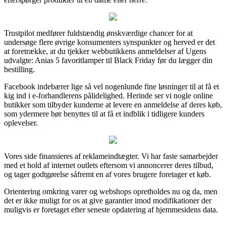
Trustpilot medfører fuldstændig ønskværdige chancer for at
undersøge flere øvrige konsumenters synspunkter og herved er det
at foretrække, at du tjekker webbutikkens anmeldelser af Ugens
udvalgte: Anias 5 favoritlamper til Black Friday før du lægger din
bestilling.
Facebook indebærer lige så vel nogenlunde fine løsninger til at få et
kig ind i e-forhandlerens pålidelighed. Herinde ser vi nogle online
butikker som tilbyder kunderne at levere en anmeldelse af deres køb,
som ydermere bør benyttes til at få et indblik i tidligere kunders
oplevelser.
Vores side finansieres af reklameindtægter. Vi har faste samarbejder
med et hold af internet outlets eftersom vi annoncerer deres tilbud,
og tager godtgørelse såfremt en af vores brugere foretager et køb.
Orientering omkring varer og webshops opretholdes nu og da, men
det er ikke muligt for os at give garantier imod modifikationer der
muligvis er foretaget efter seneste opdatering af hjemmesidens data.