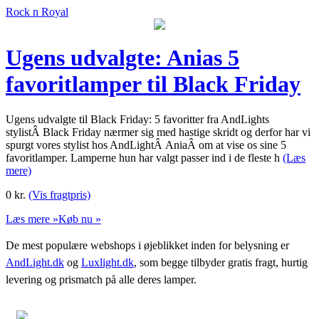
Rock n Royal
Ugens udvalgte: Anias 5
favoritlamper til Black Friday
Ugens udvalgte til Black Friday: 5 favoritter fra AndLights
stylistÂ Black Friday nærmer sig med hastige skridt og derfor har vi
spurgt vores stylist hos AndLightÂ AniaÂ om at vise os sine 5
favoritlamper. Lamperne hun har valgt passer ind i de fleste h
(Læs
mere)
0
kr.
(Vis fragtpris)
Læs mere »
Køb nu »
De mest populære webshops i øjeblikket inden for belysning er
AndLight.dk
og
Luxlight.dk
, som begge tilbyder gratis fragt, hurtig
levering og prismatch på alle deres lamper.