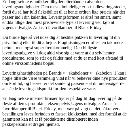
En lang række e-butikker tilbyder efterhånden alverdens
leveringsmuligheder. Den mest almindelige er p.t. udleveringssteder,
fordi du så har fuld fleksibilitet til at hente ordren lige præcis når det
passer ind i din kalender. Leveringsformen er altså ret smart, samt
endda tillige den mest prisbevidste type af levering ved køb af
Ugens udvalgte: Anias 5 favoritlamper til Black Friday.
Du burde lige så vel udse dig at bestille pakken til levering til din
privatbolig eller til dit arbejde. Fragtløsningen er oftest en tak mere
pebret, men også super fremkommelig. Den billigste
leveringsudgave vil dog altid vise sig at være at du selv henter
produkterne, som jo står og falder med at du er med kort afstand til
online virksomhedens bopæl.
Leveringshastigheden på Brands > _skabeloner > _skabelon_1 kan i
nogle tilfælde være temmelig vital når vi behøver dine nye produkter
om kort tid, og herved er det sandelig passende at du undersøger det
anslåede leveringstidspunkt for den respektive vare.
En lang række internet firmaer byder på dag-til-dag levering på de
fleste af deres produkter, eksempelvis Ugens udvalgte: Anias 5
favoritlamper til Black Friday, men vær på vagt da det påkræver at
bestillingen laves forinden et fastsat klokkeslæt, med det formål at de
garanteret kan nå at få produkterne distribueret inden
pakkepersonalet drager hjemad.