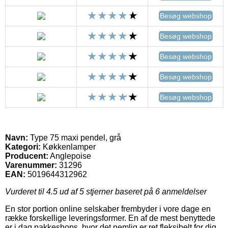
Besøg webshop
Besøg webshop
Besøg webshop
Besøg webshop
Besøg webshop
Navn:
Type 75 maxi pendel, grå
Kategori:
Køkkenlamper
Producent:
Anglepoise
Varenummer:
31296
EAN:
5019644312962
Vurderet til
4.5
ud af 5 stjerner baseret på
6
anmeldelser
En stor portion online selskaber frembyder i vore dage en
række forskellige leveringsformer. En af de mest benyttede
er i dag pakkeshops, hvor det nemlig er ret fleksibelt for dig