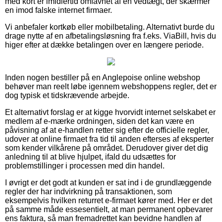
med kort er imidlertid omfavnet af en vedtægt, der skærmer
en imod falske internet firmaer.
Vi anbefaler kortkøb eller mobilbetaling. Alternativt burde du
drage nytte af en afbetalingsløsning fra f.eks. ViaBill, hvis du
higer efter at dække betalingen over en længere periode.
Inden nogen bestiller på en Anglepoise online webshop
behøver man reelt løbe igennem webshoppens regler, det er
dog typisk et tidskrævende arbejde.
Et alternativt forslag er at kigge hvorvidt internet selskabet er
medlem af e-mærke ordningen, siden det kan være en
påvisning af at e-handlen retter sig efter de officielle regler,
udover at online firmaet fra tid til anden efterses af eksperter
som kender vilkårene på området. Derudover giver det dig
anledning til at blive hjulpet, ifald du udsættes for
problemstillinger i processen med din handel.
I øvrigt er det godt at kunden er sat ind i de grundlæggende
regler der har indvirkning på transaktionen, som
eksempelvis hvilken returret e-firmaet kører med. Her er det
på samme måde essesentielt, at man permanent opbevarer
ens faktura, så man fremadrettet kan bevidne handlen af