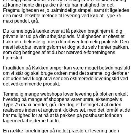
at kunne hente din pakke når du har mulighed for det.
Fragtmuligheden er jo ualmindeligt simpel, samt tit ligeledes
den mest letkøbte metode til levering ved køb af Type 75
maxi pendel, grå.
Du kunne også tænke over at få pakken bragt hjem til dig
privat eller ud på din arbejdsplads. Muligheden er oftest et
hak mere bekostelig, men derudover temmelig praktisk. Den
mest letkøbte leveringsform er dog at du selv henter pakken,
som dog betinges af at du bor nærved e-forretningens
hjemsted.
Fragttiden på Køkkenlamper kan være meget betydningsfuld
om vi står og skal bruge ordren med det samme, og derfor er
det uden tvivl klogt at vi ser den estimerede leveringstid ved
det vedkommende produkt.
Temmelig mange webshops lover levering på blot en enkelt
hverdag på mange af shoppens varenumre, eksempelvis
Type 75 maxi pendel, grå, der dog er betinget af at orden
realiseres inden et angivent klokkeslæt, med det formål at de
har mulighed for at nå at få pakken på posthuset forinden
lagermedarbejderne har fri.
En række forretninger på nettet præsterer levering uden