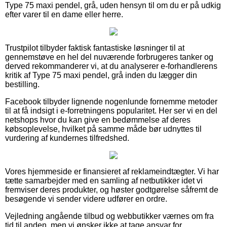
Type 75 maxi pendel, grå, uden hensyn til om du er på udkig
efter varer til en dame eller herre.
Trustpilot tilbyder faktisk fantastiske løsninger til at
gennemstøve en hel del nuværende forbrugeres tanker og
derved rekommanderer vi, at du analyserer e-forhandlerens
kritik af Type 75 maxi pendel, grå inden du lægger din
bestilling.
Facebook tilbyder lignende nogenlunde fornemme metoder
til at få indsigt i e-forretningens popularitet. Her ser vi en del
netshops hvor du kan give en bedømmelse af deres
købsoplevelse, hvilket på samme måde bør udnyttes til
vurdering af kundernes tilfredshed.
Vores hjemmeside er finansieret af reklameindtægter. Vi har
tætte samarbejder med en samling af netbutikker idet vi
fremviser deres produkter, og høster godtgørelse såfremt de
besøgende vi sender videre udfører en ordre.
Vejledning angående tilbud og webbutikker værnes om fra
tid til anden, men vi ønsker ikke at tage ansvar for