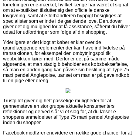
forretningen er e-mærket, hvilket længe har været et signal
om at e-butikken tilslutter sig den officielle danske
lovgivning, samt at e-forhandleren hyppigt besigtiges af
specialister som er inde i de gældende love. Derudover
giver det dig mulighed for at få assistance, såfremt du bliver
udsat for udfordringer som følge af din shopping.
Yderligere er det klogt at køber er klar over de
grundlæggende reglementer der kan have indflydelse på
transaktionen, for eksempel den ombytningspolitik
webbutikken kører med. Derfor er det på samme måde
afgørende, at man stadig bibeholder ens købsbekræftelse,
så man en anden gang kan påvise sin bestilling af Type 75
maxi pendel Anglepoise, uanset om man er på gaveindkøb
til en pige eller dreng.
Trustpilot giver dig helt passelige muligheder for at
gennemstøve en stor gruppe aktuelle konsumenters
reflektioner og derved slår vi et slag for, at du læser e-
shoppens anmeldelser af Type 75 maxi pendel Anglepoise
inden du shopper.
Facebook medfører endvidere en række gode chancer for at