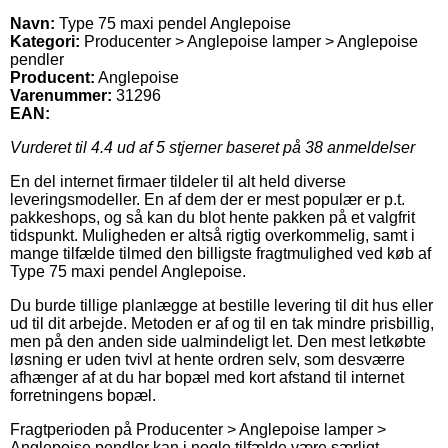
Navn:
Type 75 maxi pendel Anglepoise
Kategori:
Producenter > Anglepoise lamper > Anglepoise
pendler
Producent:
Anglepoise
Varenummer:
31296
EAN:
Vurderet til
4.4
ud af 5 stjerner baseret på
38
anmeldelser
En del internet firmaer tildeler til alt held diverse
leveringsmodeller. En af dem der er mest populær er p.t.
pakkeshops, og så kan du blot hente pakken på et valgfrit
tidspunkt. Muligheden er altså rigtig overkommelig, samt i
mange tilfælde tilmed den billigste fragtmulighed ved køb af
Type 75 maxi pendel Anglepoise.
Du burde tillige planlægge at bestille levering til dit hus eller
ud til dit arbejde. Metoden er af og til en tak mindre prisbillig,
men på den anden side ualmindeligt let. Den mest letkøbte
løsning er uden tvivl at hente ordren selv, som desværre
afhænger af at du har bopæl med kort afstand til internet
forretningens bopæl.
Fragtperioden på Producenter > Anglepoise lamper >
Anglepoise pendler kan i nogle tilfælde være særligt