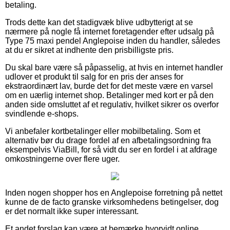
betaling.
Trods dette kan det stadigvæk blive udbytterigt at se
nærmere på nogle få internet foretagender efter udsalg på
Type 75 maxi pendel Anglepoise inden du handler, således
at du er sikret at indhente den prisbilligste pris.
Du skal bare være så påpasselig, at hvis en internet handler
udlover et produkt til salg for en pris der anses for
ekstraordinært lav, burde det for det meste være en varsel
om en uærlig internet shop. Betalinger med kort er på den
anden side omsluttet af et regulativ, hvilket sikrer os overfor
svindlende e-shops.
Vi anbefaler kortbetalinger eller mobilbetaling. Som et
alternativ bør du drage fordel af en afbetalingsordning fra
eksempelvis ViaBill, for så vidt du ser en fordel i at afdrage
omkostningerne over flere uger.
Inden nogen shopper hos en Anglepoise forretning på nettet
kunne de de facto granske virksomhedens betingelser, dog
er det normalt ikke super interessant.
Et andet forslag kan være at bemærke hvorvidt online