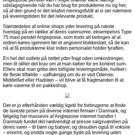
udslagsgivende når du har brug for produkterne nu og her,
så af den grund er det relativt meningsfuldt at vi ser nærmere
på leveringstiden for det relevante produkt.
Størstedelen af online shops yder levering på næste
hverdag på en række af deres varenumre, eksempelvis Type
75 maxi pendel Anglepoise, som trods alt betinges af at
ordren køres igennem før et angivent klokkeslæt, så de kan
nå at få produkterne klar inden personalet holder fyraften.
En hel del outlets på nettet yder fragt uden omkostninger,
men tit stiller det krav om at man køber for en konkret sum.
Ellers skal man gribe den billigste leveringsmåde, hvilket i
de fleste tilfælde – uafhængig om du er ved Odense,
Middelfart eller Hadsten – vil blive at få fragtmanden til at
køre varerne til en pakkeshop.
Det er jo efterhånden vældig ligetil for forbrugerne at finde
de laveste priser på diverse internet firmaer i Danmark, og
følgelig har massevis af Anglepoise internet handler i
Danmark fundet det nødvendigt at presse salgsværdien på
deres varer – til børn og babyer, og desuden også til voksne
– enormt, og endda nogle gange byde på levering uden