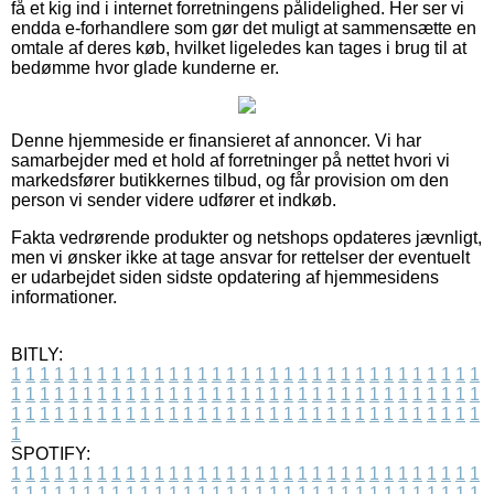
få et kig ind i internet forretningens pålidelighed. Her ser vi
endda e-forhandlere som gør det muligt at sammensætte en
omtale af deres køb, hvilket ligeledes kan tages i brug til at
bedømme hvor glade kunderne er.
Denne hjemmeside er finansieret af annoncer. Vi har
samarbejder med et hold af forretninger på nettet hvori vi
markedsfører butikkernes tilbud, og får provision om den
person vi sender videre udfører et indkøb.
Fakta vedrørende produkter og netshops opdateres jævnligt,
men vi ønsker ikke at tage ansvar for rettelser der eventuelt
er udarbejdet siden sidste opdatering af hjemmesidens
informationer.
BITLY:
1
1
1
1
1
1
1
1
1
1
1
1
1
1
1
1
1
1
1
1
1
1
1
1
1
1
1
1
1
1
1
1
1
1
1
1
1
1
1
1
1
1
1
1
1
1
1
1
1
1
1
1
1
1
1
1
1
1
1
1
1
1
1
1
1
1
1
1
1
1
1
1
1
1
1
1
1
1
1
1
1
1
1
1
1
1
1
1
1
1
1
1
1
1
1
1
1
1
1
1
SPOTIFY:
1
1
1
1
1
1
1
1
1
1
1
1
1
1
1
1
1
1
1
1
1
1
1
1
1
1
1
1
1
1
1
1
1
1
1
1
1
1
1
1
1
1
1
1
1
1
1
1
1
1
1
1
1
1
1
1
1
1
1
1
1
1
1
1
1
1