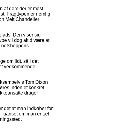
En af dem der er mest
st. Fragttypen er nemlig
on Melt Chandelier
splads. Den viser sig
pe vil dog altid være at
il netshoppens
e om lidt, så i det
r det vedkommende
r, eksempelvis Tom Dixon
øres inden et konkret
akkeansatte drager
er det at man indkøber for
te – uanset om man er tæt
tningssted.