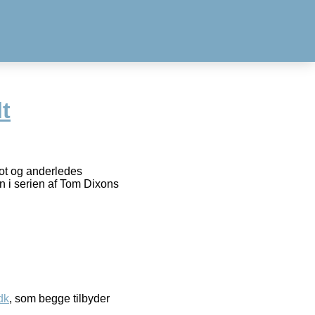
t
ot og anderledes
 i serien af Tom Dixons
dk
, som begge tilbyder