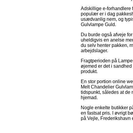
Adskillige e-forhandlere 
populær er i dag pakkesh
usædvanlig nem, og typi
Gulvlampe Guld.
Du burde også afveje for o
uheldigvis en anelse mer
du selv henter pakken, m
arbejdslager.
Fragtperioden på Lamper >
øjemed er det i sandhed 
produkt.
En stor portion online we
Melt Chandelier Gulvlam
tidspunkt, således at de
hjemad.
Nogle enkelte butikker på
en fastsat pris. I øvrigt 
på Vejle, Frederikshavn el