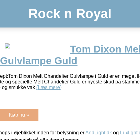
Rock n Royal
Tom Dixon Mel
 Gulvlampe Guld
pt:Tom Dixon Melt Chandelier Gulvlampe i Guld er en meget fl
e og specielle Melt Chandelier Guld er nyeste skud på stammen
e og smukke vak
(Læs mere)
Køb nu »
ps i øjeblikket inden for belysning er
AndLight.dk
og
Luxlight.