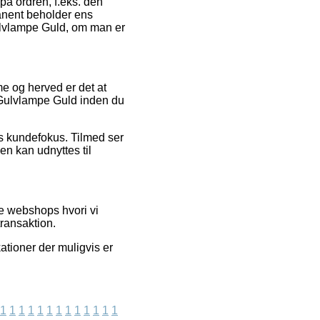
på ordren, f.eks. den
rmanent beholder ens
Gulvlampe Guld, om man er
me og herved er det at
r Gulvlampe Guld inden du
ns kundefokus. Tilmed ser
en kan udnyttes til
e webshops hvori vi
ransaktion.
kationer der muligvis er
1
1
1
1
1
1
1
1
1
1
1
1
1