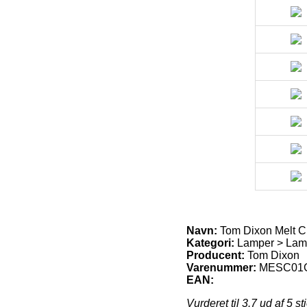
Navn:
Tom Dixon Melt C
Kategori:
Lamper > Lam
Producent:
Tom Dixon
Varenummer:
MESC01
EAN:
Vurderet til
3.7
ud af 5 st