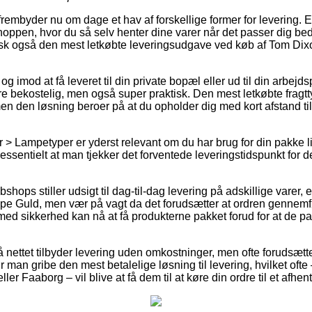
frembyder nu om dage et hav af forskellige former for levering. 
oppen, hvor du så selv henter dine varer når det passer dig bed
sk også den mest letkøbte leveringsudgave ved køb af Tom Dix
g imod at få leveret til din private bopæl eller ud til din arbejd
e bekostelig, men også super praktisk. Den mest letkøbte fragtty
en den løsning beroer på at du opholder dig med kort afstand t
 Lampetyper er yderst relevant om du har brug for din pakke lig
essentielt at man tjekker det forventede leveringstidspunkt fo
bshops stiller udsigt til dag-til-dag levering på adskillige vare
pe Guld, men vær på vagt da det forudsætter at ordren gennemf
 med sikkerhed kan nå at få produkterne pakket forud for at de p
 nettet tilbyder levering uden omkostninger, men ofte forudsætt
bør man gribe den mest betalelige løsning til levering, hvilket of
ler Faaborg – vil blive at få dem til at køre din ordre til et afhen