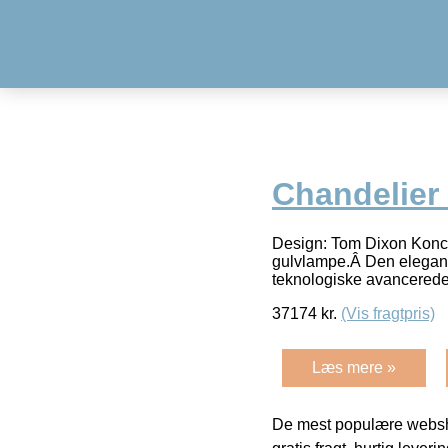
Chandelier
Design: Tom Dixon Konce
gulvlampe.Â Den elegant
teknologiske avancered
37174
kr.
(Vis fragtpris)
Læs mere »
De mest populære websho