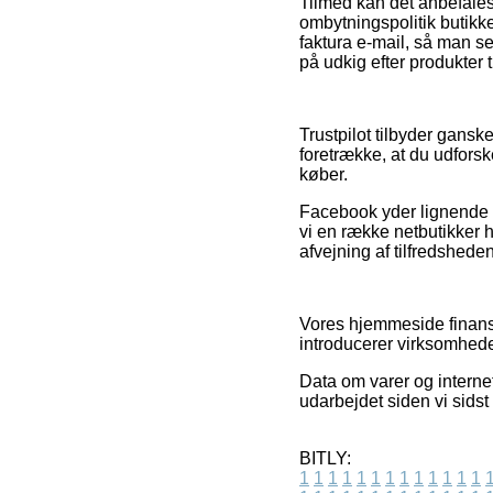
Tilmed kan det anbefales
ombytningspolitik butikke
faktura e-mail, så man s
på udkig efter produkter t
Trustpilot tilbyder gans
foretrække, at du udfors
køber.
Facebook yder lignende fa
vi en række netbutikker h
afvejning af tilfredshed
Vores hjemmeside finans
introducerer virksomhede
Data om varer og internet
udarbejdet siden vi sids
BITLY:
1
1
1
1
1
1
1
1
1
1
1
1
1