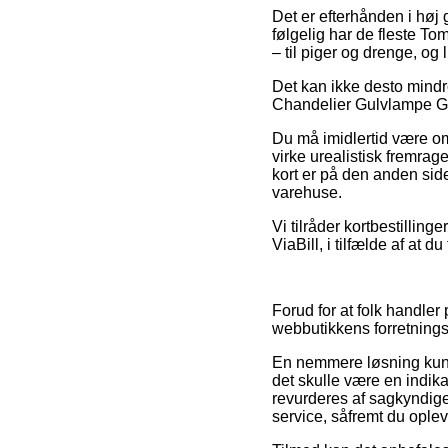
Det er efterhånden i høj 
følgelig har de fleste To
– til piger og drenge, og
Det kan ikke desto mindr
Chandelier Gulvlampe Gul
Du må imidlertid være om
virke urealistisk fremra
kort er på den anden side
varehuse.
Vi tilråder kortbestillin
ViaBill, i tilfælde af at 
Forud for at folk handler
webbutikkens forretnings
En nemmere løsning kunne
det skulle være en indika
revurderes af sagkyndige
service, såfremt du ople