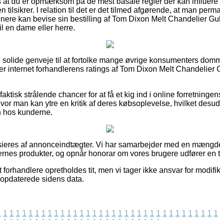
 at du er opmærksom på de mest basale regler der kan influere 
n tilsikrer. I relation til det er det tilmed afgørende, at man pe
enere kan bevise sin bestilling af Tom Dixon Melt Chandelier 
il en dame eller herre.
ke solide genveje til at fortolke mange øvrige konsumenters dom
ker internet forhandlerens ratings af Tom Dixon Melt Chandelie
ktisk strålende chancer for at få et kig ind i online forretninge
vor man kan ytre en kritik af deres købsoplevelse, hvilket desud
en hos kunderne.
ieres af annonceindtægter. Vi har samarbejder med en mængd
rnes produkter, og opnår honorar om vores brugere udfører en t
 forhandlere opretholdes tit, men vi tager ikke ansvar for modifi
t opdaterede sidens data.
1
1
1
1
1
1
1
1
1
1
1
1
1
1
1
1
1
1
1
1
1
1
1
1
1
1
1
1
1
1
1
1
1
1
1