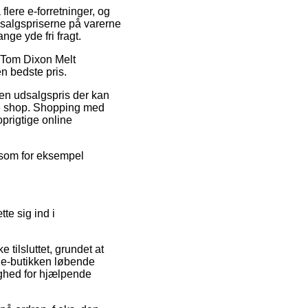
flere e-forretninger, og
e salgspriserne på varerne
nge yde fri fragt.
å Tom Dixon Melt
n bedste pris.
 en udsalgspris der kan
ine shop. Shopping med
prigtige online
g som for eksempel
te sig ind i
tilsluttet, grundet at
at e-butikken løbende
ighed for hjælpende