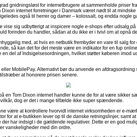
grad gnidningsløst for internetbrugere at sammenholde priser fra 
m Dixon internet forretninger i Danmark været nødt til at mindsk
 ligeledes også til herrer og damer – kolossalt, og endda nogle ga
e vise sig udbytterigt at inspicere nogle e-shops efter udsalg p
d forinden du handler, sådan at du ikke er i tvivl om at opnå de
hyggelig med, at hvis en netbutik frembyder en vare til salg for
gende, så kan det for det meste være en indikator for en fup onl
 en del af Indsigelsesordningen, hvilket støtter køberen imod uo
ger eller MobilePay. Alternativt bør du anvende en afdragsordnin
du tilstræber at honorere prisen senere.
 på en Tom Dixon internet handler kunne de for at være sikker sæt
vilkår, dog er det i mange tilfælde ikke super spændende.
 være at kontrollere hvorvidt internet virksomheden er e-mærke 
tor for at e-butikken lever op til de danske retningslinjer, samt 
 der har indsigt i de gældende regulativer. Dette er en god mul
ver vanskeligheder med din ordre.