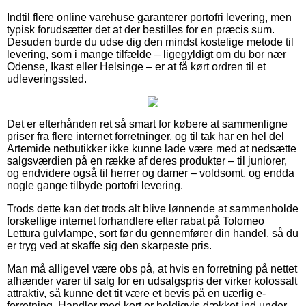
Indtil flere online varehuse garanterer portofri levering, men
typisk forudsætter det at der bestilles for en præcis sum.
Desuden burde du udse dig den mindst kostelige metode til
levering, som i mange tilfælde – ligegyldigt om du bor nær
Odense, Ikast eller Helsinge – er at få kørt ordren til et
udleveringssted.
Det er efterhånden ret så smart for købere at sammenligne
priser fra flere internet forretninger, og til tak har en hel del
Artemide netbutikker ikke kunne lade være med at nedsætte
salgsværdien på en række af deres produkter – til juniorer,
og endvidere også til herrer og damer – voldsomt, og endda
nogle gange tilbyde portofri levering.
Trods dette kan det trods alt blive lønnende at sammenholde
forskellige internet forhandlere efter rabat på Tolomeo
Lettura gulvlampe, sort før du gennemfører din handel, så du
er tryg ved at skaffe sig den skarpeste pris.
Man må alligevel være obs på, at hvis en forretning på nettet
afhænder varer til salg for en udsalgspris der virker kolossalt
attraktiv, så kunne det tit være et bevis på en uærlig e-
forretning. Handler med kort er heldigvis dækket ind under