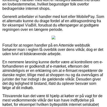
en lovbestemmelse, hvilket begunstiger folk overfor
bedrageriske internet shops.
Generelt anbefaler vi handler med kort eller MobilePay. Som
et alternativ kunne du drage fordel af en afdragsordning fra
for eksempel ViaBill, forudsat du efterspørger at godtgøre
regningen over en længere periode.
Forud for at nogen handler på en Artemide webbutik
behøver man i reglen få overblik over dens vilkår, dog er det
uden tvivl et tidskrævende arbejde.
En nemmere løsning kunne derfor være at kontrollere om e-
forhandleren er godkendt af e-mærket, eftersom det
almindeligvis er en erklæring om at e-firmaet respekterer de
danske regler, tillige med at shoppen nu og da overvåges af
jurister der har indsigt i de gældende vilkår. Desuden giver
det dig lejlighed til bistand, ifald du oplever besvær som
følge af dit indkøb.
Tilsvarende kan det være til hjælp at køber er på vagt for de
mest vedkommende vilkår der kan have indflydelse på
købet, for eksempel hvilken byttepolitik internet selskabet