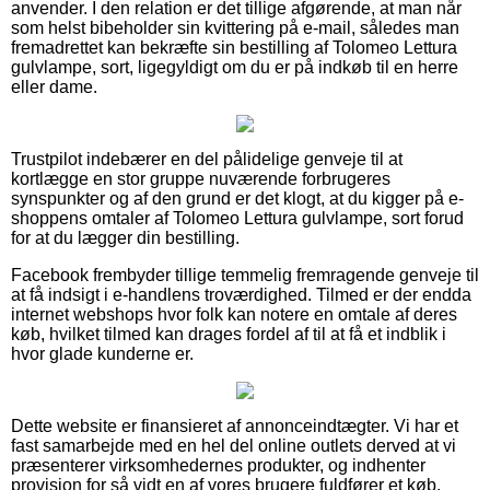
anvender. I den relation er det tillige afgørende, at man når
som helst bibeholder sin kvittering på e-mail, således man
fremadrettet kan bekræfte sin bestilling af Tolomeo Lettura
gulvlampe, sort, ligegyldigt om du er på indkøb til en herre
eller dame.
Trustpilot indebærer en del pålidelige genveje til at
kortlægge en stor gruppe nuværende forbrugeres
synspunkter og af den grund er det klogt, at du kigger på e-
shoppens omtaler af Tolomeo Lettura gulvlampe, sort forud
for at du lægger din bestilling.
Facebook frembyder tillige temmelig fremragende genveje til
at få indsigt i e-handlens troværdighed. Tilmed er der endda
internet webshops hvor folk kan notere en omtale af deres
køb, hvilket tilmed kan drages fordel af til at få et indblik i
hvor glade kunderne er.
Dette website er finansieret af annonceindtægter. Vi har et
fast samarbejde med en hel del online outlets derved at vi
præsenterer virksomhedernes produkter, og indhenter
provision for så vidt en af vores brugere fuldfører et køb.