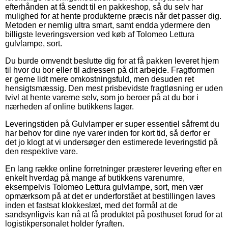
efterhånden at få sendt til en pakkeshop, så du selv har
mulighed for at hente produkterne præcis når det passer dig.
Metoden er nemlig ultra smart, samt endda ydermere den
billigste leveringsversion ved køb af Tolomeo Lettura
gulvlampe, sort.
Du burde omvendt beslutte dig for at få pakken leveret hjem
til hvor du bor eller til adressen på dit arbejde. Fragtformen
er gerne lidt mere omkostningsfuld, men desuden ret
hensigtsmæssig. Den mest prisbevidste fragtløsning er uden
tvivl at hente varerne selv, som jo beroer på at du bor i
nærheden af online butikkens lager.
Leveringstiden på Gulvlamper er super essentiel såfremt du
har behov for dine nye varer inden for kort tid, så derfor er
det jo klogt at vi undersøger den estimerede leveringstid på
den respektive vare.
En lang række online forretninger præsterer levering efter en
enkelt hverdag på mange af butikkens varenumre,
eksempelvis Tolomeo Lettura gulvlampe, sort, men vær
opmærksom på at det er underforstået at bestillingen laves
inden et fastsat klokkeslæt, med det formål at de
sandsynligvis kan nå at få produktet på posthuset forud for at
logistikpersonalet holder fyraften.