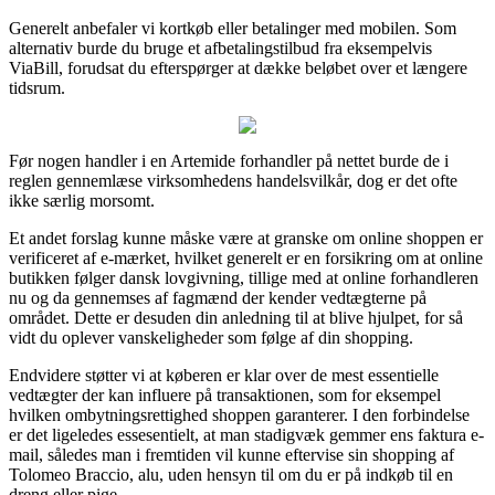
Generelt anbefaler vi kortkøb eller betalinger med mobilen. Som
alternativ burde du bruge et afbetalingstilbud fra eksempelvis
ViaBill, forudsat du efterspørger at dække beløbet over et længere
tidsrum.
Før nogen handler i en Artemide forhandler på nettet burde de i
reglen gennemlæse virksomhedens handelsvilkår, dog er det ofte
ikke særlig morsomt.
Et andet forslag kunne måske være at granske om online shoppen er
verificeret af e-mærket, hvilket generelt er en forsikring om at online
butikken følger dansk lovgivning, tillige med at online forhandleren
nu og da gennemses af fagmænd der kender vedtægterne på
området. Dette er desuden din anledning til at blive hjulpet, for så
vidt du oplever vanskeligheder som følge af din shopping.
Endvidere støtter vi at køberen er klar over de mest essentielle
vedtægter der kan influere på transaktionen, som for eksempel
hvilken ombytningsrettighed shoppen garanterer. I den forbindelse
er det ligeledes essesentielt, at man stadigvæk gemmer ens faktura e-
mail, således man i fremtiden vil kunne eftervise sin shopping af
Tolomeo Braccio, alu, uden hensyn til om du er på indkøb til en
dreng eller pige.