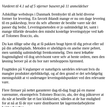
Vurderet til
4.1
ud af 5 stjerner baseret på
11
anmeldelser
Adskillige webshops i Danmark frembyder til alt held diverse
former for levering. En favorit iblandt mange er nu om dage levering
til en pakkeshop, hvor du selv afhenter de bestilte varer når det
passer dig bedst. Leveringsmetoden er jo ualmindeligt let, samt i
mange tilfælde desuden den mindst kostelige leveringstype ved køb
af Tolomeo Braccio, alu.
Du kan tillige udse dig at få pakken bragt hjem til dig privat eller ud
på din arbejdsplads. Metoden er uheldigvis en anelse mere pebret,
men samtidig ualmindeligt fremkommelig. Den mest letkøbte
fragtmulighed vil dog utvivlsomt være selv at hente ordren, men den
løsning beroer på at du bor nær netshoppens hjemsted.
Fragttiden på Væglamper er naturligvis særdeles relevant hvis du
mangler produktet øjeblikkeligt, og af den grund er det selvfølgelig
meningsfuldt at vi undersøger leveringstidspunktet ved den relevante
vare.
Flere firmaer på nettet garanterer dag-til-dag fragt på en masse
varenumre, eksempelvis Tolomeo Braccio, alu, der dog påkræver at
du når at bestille før et fast klokkeslæt, således at de har mulighed
for at nå at få de nye varer distribueret før lagermedarbejderne