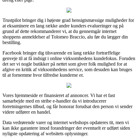
Trustpilot bringer dig i højeste grad hensigtsmæssige muligheder for
at eksaminere en lang række andre kunders evalueringer og på
grund af dette rekommanderer vi, at du gennemgår internet
shoppens anmeldelser af Tolomeo Braccio, alu før du lægger din
bestilling.
Facebook bringer dig tilsvarende en lang række fortræffelige
genveje til at få indsigt i online virksomhedens kundefokus. Foruden
det ser vi nogle butikker på nettet som giver folk mulighed for at
afgive en kritik af virksomhedens service, som desuden kan bruges
til at fornemme hvor tilfredse kunderne er.
Vores hjemmeside er finansieret af annoncer. Vi har et fast
samarbejde med en stribe e-handler da vi introducerer
forretningernes tilbud, og får honorar forudsat den person vi sender
videre udfører en handel.
Data vedrørende varer og internet webshops opdateres tit, men vi
kan ikke garantere imod forandringer der eventuelt er udført siden
nyligste opdatering af websitets oplysninger.