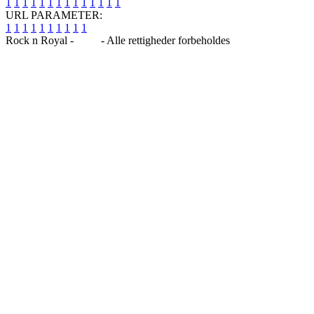
1
1
1
1
1
1
1
1
1
1
1
1
1
1
URL PARAMETER:
1
1
1
1
1
1
1
1
1
1
Rock n Royal -
Blog
- Alle rettigheder forbeholdes