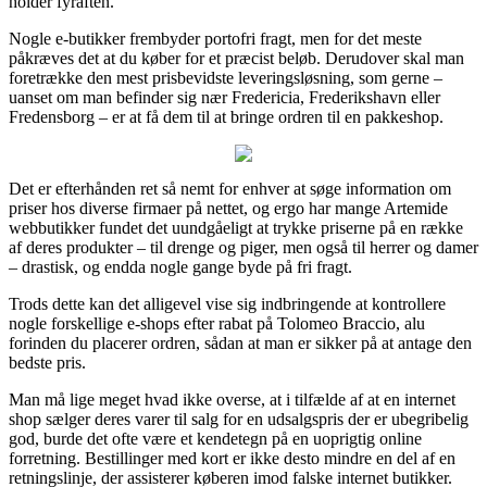
holder fyraften.
Nogle e-butikker frembyder portofri fragt, men for det meste
påkræves det at du køber for et præcist beløb. Derudover skal man
foretrække den mest prisbevidste leveringsløsning, som gerne –
uanset om man befinder sig nær Fredericia, Frederikshavn eller
Fredensborg – er at få dem til at bringe ordren til en pakkeshop.
Det er efterhånden ret så nemt for enhver at søge information om
priser hos diverse firmaer på nettet, og ergo har mange Artemide
webbutikker fundet det uundgåeligt at trykke priserne på en række
af deres produkter – til drenge og piger, men også til herrer og damer
– drastisk, og endda nogle gange byde på fri fragt.
Trods dette kan det alligevel vise sig indbringende at kontrollere
nogle forskellige e-shops efter rabat på Tolomeo Braccio, alu
forinden du placerer ordren, sådan at man er sikker på at antage den
bedste pris.
Man må lige meget hvad ikke overse, at i tilfælde af at en internet
shop sælger deres varer til salg for en udsalgspris der er ubegribelig
god, burde det ofte være et kendetegn på en uoprigtig online
forretning. Bestillinger med kort er ikke desto mindre en del af en
retningslinje, der assisterer køberen imod falske internet butikker.