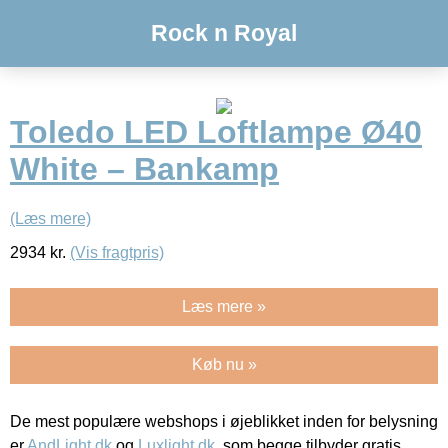
Rock n Royal
Toledo LED Loftlampe Ø40
White – Bankamp
(Læs mere)
2934
kr.
(Vis fragtpris)
Læs mere »
Køb nu »
De mest populære webshops i øjeblikket inden for belysning
er
AndLight.dk
og
Luxlight.dk
, som begge tilbyder gratis