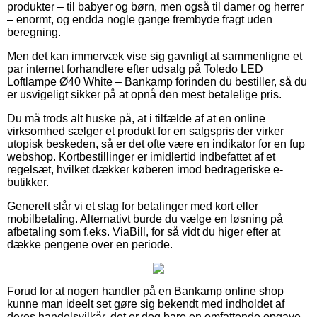
produkter – til babyer og børn, men også til damer og herrer
– enormt, og endda nogle gange frembyde fragt uden
beregning.
Men det kan immervæk vise sig gavnligt at sammenligne et
par internet forhandlere efter udsalg på Toledo LED
Loftlampe Ø40 White – Bankamp forinden du bestiller, så du
er usvigeligt sikker på at opnå den mest betalelige pris.
Du må trods alt huske på, at i tilfælde af at en online
virksomhed sælger et produkt for en salgspris der virker
utopisk beskeden, så er det ofte være en indikator for en fup
webshop. Kortbestillinger er imidlertid indbefattet af et
regelsæt, hvilket dækker køberen imod bedrageriske e-
butikker.
Generelt slår vi et slag for betalinger med kort eller
mobilbetaling. Alternativt burde du vælge en løsning på
afbetaling som f.eks. ViaBill, for så vidt du higer efter at
dække pengene over en periode.
Forud for at nogen handler på en Bankamp online shop
kunne man ideelt set gøre sig bekendt med indholdet af
deres handelsvilkår, det er dog bare en omfattende opgave.