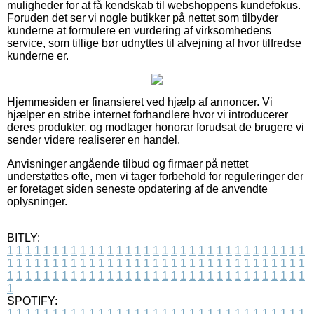
muligheder for at få kendskab til webshoppens kundefokus.
Foruden det ser vi nogle butikker på nettet som tilbyder
kunderne at formulere en vurdering af virksomhedens
service, som tillige bør udnyttes til afvejning af hvor tilfredse
kunderne er.
Hjemmesiden er finansieret ved hjælp af annoncer. Vi
hjælper en stribe internet forhandlere hvor vi introducerer
deres produkter, og modtager honorar forudsat de brugere vi
sender videre realiserer en handel.
Anvisninger angående tilbud og firmaer på nettet
understøttes ofte, men vi tager forbehold for reguleringer der
er foretaget siden seneste opdatering af de anvendte
oplysninger.
BITLY:
1
1
1
1
1
1
1
1
1
1
1
1
1
1
1
1
1
1
1
1
1
1
1
1
1
1
1
1
1
1
1
1
1
1
1
1
1
1
1
1
1
1
1
1
1
1
1
1
1
1
1
1
1
1
1
1
1
1
1
1
1
1
1
1
1
1
1
1
1
1
1
1
1
1
1
1
1
1
1
1
1
1
1
1
1
1
1
1
1
1
1
1
1
1
1
1
1
1
1
1
SPOTIFY:
1
1
1
1
1
1
1
1
1
1
1
1
1
1
1
1
1
1
1
1
1
1
1
1
1
1
1
1
1
1
1
1
1