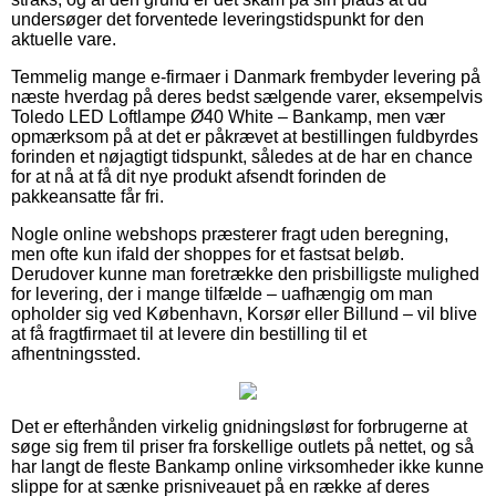
undersøger det forventede leveringstidspunkt for den
aktuelle vare.
Temmelig mange e-firmaer i Danmark frembyder levering på
næste hverdag på deres bedst sælgende varer, eksempelvis
Toledo LED Loftlampe Ø40 White – Bankamp, men vær
opmærksom på at det er påkrævet at bestillingen fuldbyrdes
forinden et nøjagtigt tidspunkt, således at de har en chance
for at nå at få dit nye produkt afsendt forinden de
pakkeansatte får fri.
Nogle online webshops præsterer fragt uden beregning,
men ofte kun ifald der shoppes for et fastsat beløb.
Derudover kunne man foretrække den prisbilligste mulighed
for levering, der i mange tilfælde – uafhængig om man
opholder sig ved København, Korsør eller Billund – vil blive
at få fragtfirmaet til at levere din bestilling til et
afhentningssted.
Det er efterhånden virkelig gnidningsløst for forbrugerne at
søge sig frem til priser fra forskellige outlets på nettet, og så
har langt de fleste Bankamp online virksomheder ikke kunne
slippe for at sænke prisniveauet på en række af deres