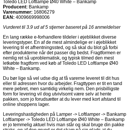
Toledo LED Loftlampe Ø40 White – Bankamp
Producent:
Bankamp
Varenummer:
16806279
EAN:
4009669998006
Vurderet til
3.9
ud af 5 stjerner baseret på
16
anmeldelser
En lang række e-forhandlere tildeler i øjeblikket diverse
leveringstyper. En af de mest almindelige er i øjeblikket
levering til et afhentningssted, og så skal du blot gå forbi
efter produkterne når det passer dig bedst. Fragtformen er
nemlig ret så uproblematisk, og typisk tilmed den mest
letkøbte fragtform ved køb af Toledo LED Loftlampe Ø40
White – Bankamp.
Du bør lige så vel udse dig at få varerne leveret til dit hus
eller til adressen hvor du arbejder. Fragttypen er tit en tand
mere pebret, men samtidig virkelig nem. Den prisbilligste
form for levering vil dog utvivlsomt være selv at hente
pakken, som jo forudsætter at du lever med kort afstand til
online shoppens lager.
Leveringshastigheden på Lamper -> Loftlamper -> Bankamp
Loftlamper -> Toledo LED Loftlampe Ø40 White – Bankamp
er jo temmelig aktuel hvis man står og skal bruge din pakke
straks, og af den grund er det skam på sin plads at du