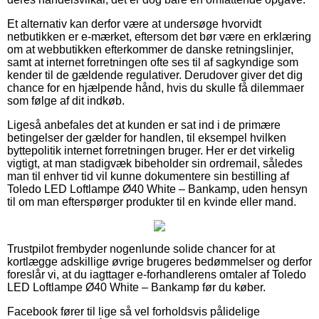
Et alternativ kan derfor være at undersøge hvorvidt
netbutikken er e-mærket, eftersom det bør være en erklæring
om at webbutikken efterkommer de danske retningslinjer,
samt at internet forretningen ofte ses til af sagkyndige som
kender til de gældende regulativer. Derudover giver det dig
chance for en hjælpende hånd, hvis du skulle få dilemmaer
som følge af dit indkøb.
Ligeså anbefales det at kunden er sat ind i de primære
betingelser der gælder for handlen, til eksempel hvilken
byttepolitik internet forretningen bruger. Her er det virkelig
vigtigt, at man stadigvæk bibeholder sin ordremail, således
man til enhver tid vil kunne dokumentere sin bestilling af
Toledo LED Loftlampe Ø40 White – Bankamp, uden hensyn
til om man efterspørger produkter til en kvinde eller mand.
Trustpilot frembyder nogenlunde solide chancer for at
kortlægge adskillige øvrige brugeres bedømmelser og derfor
foreslår vi, at du iagttager e-forhandlerens omtaler af Toledo
LED Loftlampe Ø40 White – Bankamp før du køber.
Facebook fører til lige så vel forholdsvis pålidelige