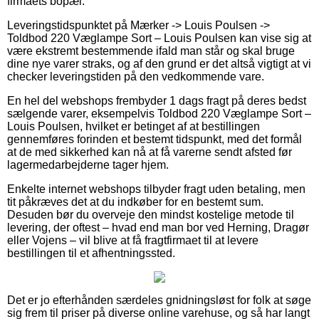
firmaets bopæl.
Leveringstidspunktet på Mærker -> Louis Poulsen ->
Toldbod 220 Væglampe Sort – Louis Poulsen kan vise sig at
være ekstremt bestemmende ifald man står og skal bruge
dine nye varer straks, og af den grund er det altså vigtigt at vi
checker leveringstiden på den vedkommende vare.
En hel del webshops frembyder 1 dags fragt på deres bedst
sælgende varer, eksempelvis Toldbod 220 Væglampe Sort –
Louis Poulsen, hvilket er betinget af at bestillingen
gennemføres forinden et bestemt tidspunkt, med det formål
at de med sikkerhed kan nå at få varerne sendt afsted før
lagermedarbejderne tager hjem.
Enkelte internet webshops tilbyder fragt uden betaling, men
tit påkræves det at du indkøber for en bestemt sum.
Desuden bør du overveje den mindst kostelige metode til
levering, der oftest – hvad end man bor ved Herning, Dragør
eller Vojens – vil blive at få fragtfirmaet til at levere
bestillingen til et afhentningssted.
Det er jo efterhånden særdeles gnidningsløst for folk at søge
sig frem til priser på diverse online varehuse, og så har langt