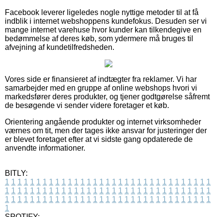
Facebook leverer ligeledes nogle nyttige metoder til at få
indblik i internet webshoppens kundefokus. Desuden ser vi
mange internet varehuse hvor kunder kan tilkendegive en
bedømmelse af deres køb, som ydermere må bruges til
afvejning af kundetilfredsheden.
Vores side er finansieret af indtægter fra reklamer. Vi har
samarbejder med en gruppe af online webshops hvori vi
markedsfører deres produkter, og tjener godtgørelse såfremt
de besøgende vi sender videre foretager et køb.
Orientering angående produkter og internet virksomheder
værnes om tit, men der tages ikke ansvar for justeringer der
er blevet foretaget efter at vi sidste gang opdaterede de
anvendte informationer.
BITLY:
1
1
1
1
1
1
1
1
1
1
1
1
1
1
1
1
1
1
1
1
1
1
1
1
1
1
1
1
1
1
1
1
1
1
1
1
1
1
1
1
1
1
1
1
1
1
1
1
1
1
1
1
1
1
1
1
1
1
1
1
1
1
1
1
1
1
1
1
1
1
1
1
1
1
1
1
1
1
1
1
1
1
1
1
1
1
1
1
1
1
1
1
1
1
1
1
1
1
1
1
SPOTIFY: