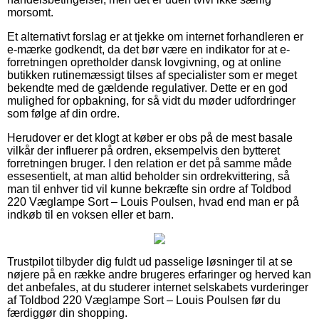
morsomt.
Et alternativt forslag er at tjekke om internet forhandleren er
e-mærke godkendt, da det bør være en indikator for at e-
forretningen opretholder dansk lovgivning, og at online
butikken rutinemæssigt tilses af specialister som er meget
bekendte med de gældende regulativer. Dette er en god
mulighed for opbakning, for så vidt du møder udfordringer
som følge af din ordre.
Herudover er det klogt at køber er obs på de mest basale
vilkår der influerer på ordren, eksempelvis den bytteret
forretningen bruger. I den relation er det på samme måde
essesentielt, at man altid beholder sin ordrekvittering, så
man til enhver tid vil kunne bekræfte sin ordre af Toldbod
220 Væglampe Sort – Louis Poulsen, hvad end man er på
indkøb til en voksen eller et barn.
Trustpilot tilbyder dig fuldt ud passelige løsninger til at se
nøjere på en række andre brugeres erfaringer og herved kan
det anbefales, at du studerer internet selskabets vurderinger
af Toldbod 220 Væglampe Sort – Louis Poulsen før du
færdiggør din shopping.