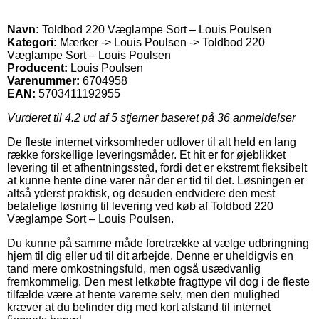
Navn:
Toldbod 220 Væglampe Sort – Louis Poulsen
Kategori:
Mærker -> Louis Poulsen -> Toldbod 220
Væglampe Sort – Louis Poulsen
Producent:
Louis Poulsen
Varenummer:
6704958
EAN:
5703411192955
Vurderet til
4.2
ud af 5 stjerner baseret på
36
anmeldelser
De fleste internet virksomheder udlover til alt held en lang
række forskellige leveringsmåder. Et hit er for øjeblikket
levering til et afhentningssted, fordi det er ekstremt fleksibelt
at kunne hente dine varer når der er tid til det. Løsningen er
altså yderst praktisk, og desuden endvidere den mest
betalelige løsning til levering ved køb af Toldbod 220
Væglampe Sort – Louis Poulsen.
Du kunne på samme måde foretrække at vælge udbringning
hjem til dig eller ud til dit arbejde. Denne er uheldigvis en
tand mere omkostningsfuld, men også usædvanlig
fremkommelig. Den mest letkøbte fragttype vil dog i de fleste
tilfælde være at hente varerne selv, men den mulighed
kræver at du befinder dig med kort afstand til internet