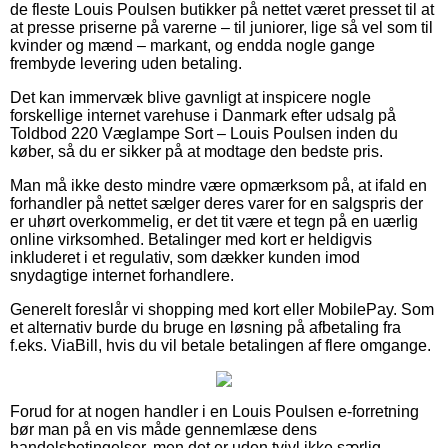
de fleste Louis Poulsen butikker på nettet været presset til at
at presse priserne på varerne – til juniorer, lige så vel som til
kvinder og mænd – markant, og endda nogle gange
frembyde levering uden betaling.
Det kan immervæk blive gavnligt at inspicere nogle
forskellige internet varehuse i Danmark efter udsalg på
Toldbod 220 Væglampe Sort – Louis Poulsen inden du
køber, så du er sikker på at modtage den bedste pris.
Man må ikke desto mindre være opmærksom på, at ifald en
forhandler på nettet sælger deres varer for en salgspris der
er uhørt overkommelig, er det tit være et tegn på en uærlig
online virksomhed. Betalinger med kort er heldigvis
inkluderet i et regulativ, som dækker kunden imod
snydagtige internet forhandlere.
Generelt foreslår vi shopping med kort eller MobilePay. Som
et alternativ burde du bruge en løsning på afbetaling fra
f.eks. ViaBill, hvis du vil betale betalingen af flere omgange.
Forud for at nogen handler i en Louis Poulsen e-forretning
bør man på en vis måde gennemlæse dens
handelsbetingelser, men det er uden tvivl ikke særlig