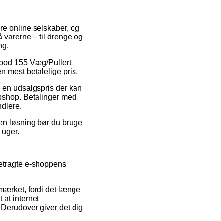
ere online selskaber, og
å varerne – til drenge og
ng.
oldbod 155 Væg/Pullert
n mest betalelige pris.
or en udsalgspris der kan
ebshop. Betalinger med
ndlere.
nden løsning bør du bruge
 uger.
betragte e-shoppens
-mærket, fordi det længe
 at internet
Derudover giver det dig