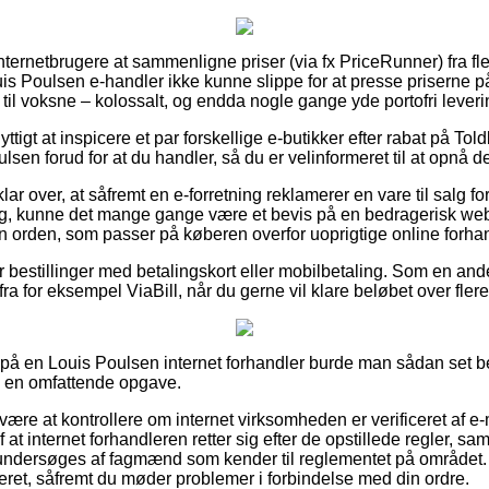
 internetbrugere at sammenligne priser (via fx PriceRunner) fra fl
Louis Poulsen e-handler ikke kunne slippe for at presse priserne p
 til voksne – kolossalt, og endda nogle gange yde portofri leveri
yttigt at inspicere et par forskellige e-butikker efter rabat på T
en forud for at du handler, så du er velinformeret til at opnå de
lar over, at såfremt en e-forretning reklamerer en vare til salg f
gtig, kunne det mange gange være et bevis på en bedragerisk w
en orden, som passer på køberen overfor uoprigtige online forha
for bestillinger med betalingskort eller mobilbetaling. Som en a
ra for eksempel ViaBill, når du gerne vil klare beløbet over flere
r på en Louis Poulsen internet forhandler burde man sådan set 
en en omfattende opgave.
være at kontrollere om internet virksomheden er verificeret af e
at internet forhandleren retter sig efter de opstillede regler, samt
ndersøges af fagmænd som kender til reglementet på området. 
teret, såfremt du møder problemer i forbindelse med din ordre.