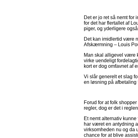
Det er jo ret så nemt for
for det har flertallet af 
piger, og yderligere også
Det kan imidlertid være n
Afskærmning – Louis Pouls
Man skal alligevel være k
virke uendeligt fordela
kort er dog omfavnet af 
Vi slår generelt et slag 
en løsning på afbetaling f
Forud for at folk shoppe
regler, dog er det i regl
Et nemt alternativ kunne 
har været en antydning af 
virksomheden nu og da u
chance for at blive assis