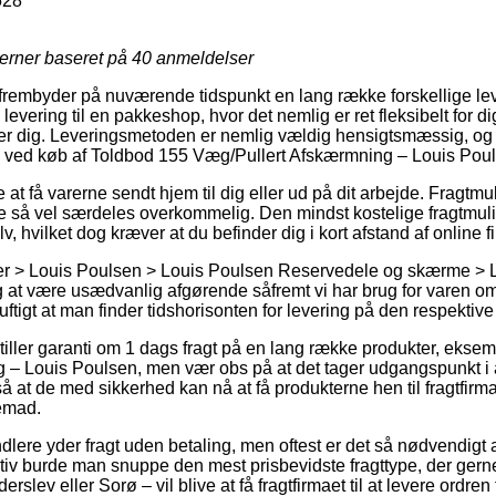
528
jerner baseret på
40
anmeldelser
 frembyder på nuværende tidspunkt en lang række forskellige l
levering til en pakkeshop, hvor det nemlig er ret fleksibelt for d
sser dig. Leveringsmetoden er nemlig vældig hensigtsmæssig, o
on ved køb af Toldbod 155 Væg/Pullert Afskærmning – Louis Pou
t få varerne sendt hjem til dig eller ud på dit arbejde. Fragtmul
ige så vel særdeles overkommelig. Den mindst kostelige fragtmuli
, hvilket dog kræver at du befinder dig i kort afstand af online f
er > Louis Poulsen > Louis Poulsen Reservedele og skærme > 
 at være usædvanlig afgørende såfremt vi har brug for varen o
uftigt at man finder tidshorisonten for levering på den respektive
stiller garanti om 1 dags fragt på en lang række produkter, eks
 – Louis Poulsen, men vær obs på at det tager udgangspunkt i 
 så at de med sikkerhed kan nå at få produkterne hen til fragtfirm
jemad.
ndlere yder fragt uden betaling, men oftest er det så nødvendigt 
iv burde man snuppe den mest prisbevidste fragttype, der gern
lev eller Sorø – vil blive at få fragtfirmaet til at levere ordren 