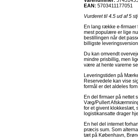
Varenummer:
5743145
EAN:
5703411177051
Vurderet til
4.5
ud af 5 st
En lang række e-firmaer
mest populære er lige nu 
bestillingen når det pa
billigste leveringsversi
Du kan omvendt overveje a
mindre prisbillig, men l
være at hente varerne selv
Leveringstiden på Mærk
Reservedele kan vise sig
formål er det aldeles forn
En del firmaer på nettet 
Væg/Pullert Afskærmning
for et givent klokkeslæt,
logistikansatte drager h
En hel del internet forha
præcis sum. Som alternat
tæt på København, Brønders