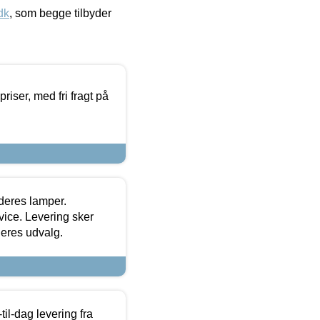
dk
, som begge tilbyder
priser, med fri fragt på
 deres lamper.
ice. Levering sker
deres udvalg.
l-dag levering fra