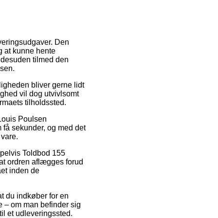
everingsudgaver. Den
ig at kunne hente
g desuden tilmed den
lsen.
igheden bliver gerne lidt
ghed vil dog utvivlsomt
irmaets tilholdssted.
Louis Poulsen
m få sekunder, og med det
 vare.
empelvis Toldbod 155
at ordren aflægges forud
aet inden de
at du indkøber for en
e – om man befinder sig
til et udleveringssted.