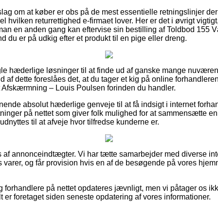
orslag om at køber er obs på de mest essentielle retningslinjer der
l hvilken returrettighed e-firmaet lover. Her er det i øvrigt vigtig
 man en anden gang kan eftervise sin bestilling af Toldbod 155
 du er på udkig efter et produkt til en pige eller dreng.
ogle hæderlige løsninger til at finde ud af ganske mange nuvær
 af dette foreslåes det, at du tager et kig på online forhandler
 Afskærmning – Louis Poulsen forinden du handler.
ende absolut hæderlige genveje til at få indsigt i internet forh
tninger på nettet som giver folk mulighed for at sammensætte en
udnyttes til at afveje hvor tilfredse kunderne er.
s af annonceindtægter. Vi har tætte samarbejder med diverse inte
 varer, og får provision hvis en af de besøgende på vores hjem
 forhandlere på nettet opdateres jævnligt, men vi påtager os ikk
t er foretaget siden seneste opdatering af vores informationer.