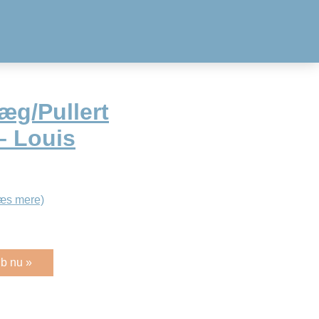
æg/Pullert
– Louis
æs mere)
b nu »