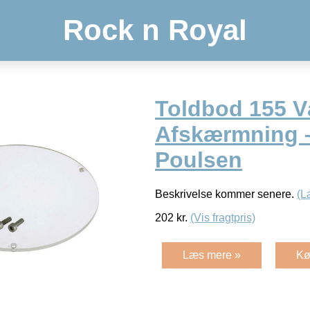
Rock n Royal
Toldbod 155 V
Afskærmning 
Poulsen
Beskrivelse kommer senere.
(L
202
kr.
(Vis fragtpris)
Læs mere »
Kø