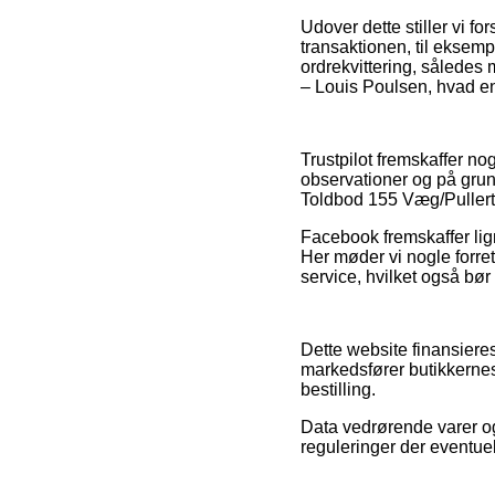
Udover dette stiller vi f
transaktionen, til eksempe
ordrekvittering, således
– Louis Poulsen, hvad end
Trustpilot fremskaffer n
observationer og på grund
Toldbod 155 Væg/Pullert
Facebook fremskaffer lign
Her møder vi nogle forre
service, hvilket også bør 
Dette website finansiere
markedsfører butikkernes
bestilling.
Data vedrørende varer og
reguleringer der eventuel