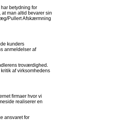
 har betydning for
t, at man altid bevarer sin
 Væg/Pullert Afskærmning
ende kunders
ens anmeldelser af
andlerens troværdighed.
 kritik af virksomhedens
rnet firmaer hvor vi
meside realiserer en
e ansvaret for