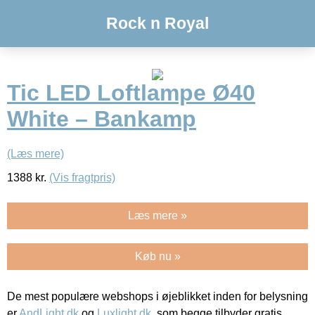
Rock n Royal
Tic LED Loftlampe Ø40
White – Bankamp
(Læs mere)
1388
kr.
(Vis fragtpris)
Læs mere »
Køb nu »
De mest populære webshops i øjeblikket inden for belysning
er
AndLight.dk
og
Luxlight.dk
, som begge tilbyder gratis