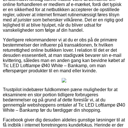
online forhandleren er medlem af e-mærket, fordi det typisk
er en sikkerhed for at netbutikken accepterer de opstillede
regler, udover at internet firmaet rutinemæssigt føres tilsyn
med af jurister som behersker vilkårene. Det er en rigtig god
lejlighed til at blive hjulpet, når du bliver udsat for
vanskeligheder som følge af din handel.
Yderligere rekommanderer vi at du er obs på de primære
bestemmelser der influerer på transaktionen, fx hvilken
returrettighed online butikken lover. I relation til det er det
desuden essesentielt, at man stadigvæk bevarer sin e-mail
kvittering, således man en anden gang kan bevidne købet af
Tic LED Loftlampe Ø40 White – Bankamp, om man
efterspørger produkter til en mand eller kvinde.
Trustpilot indebærer fuldkommen pæne muligheder for at
eksaminere en stor portion tidligere forbrugeres
bedømmelser og på grund af dette foreslår vi, at du
gennemgår webshoppens omtaler af Tic LED Loftlampe Ø40
White – Bankamp før du færdiggør din shopping.
Facebook giver dig desuden aldeles gunstige løsninger til at
få indblik i internet forretningens kundefokus. Herinde er der