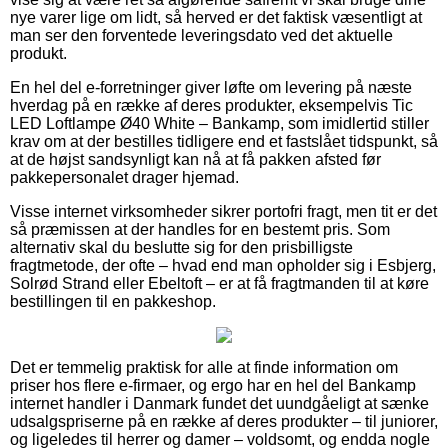
nye varer lige om lidt, så herved er det faktisk væsentligt at
man ser den forventede leveringsdato ved det aktuelle
produkt.
En hel del e-forretninger giver løfte om levering på næste
hverdag på en række af deres produkter, eksempelvis Tic
LED Loftlampe Ø40 White – Bankamp, som imidlertid stiller
krav om at der bestilles tidligere end et fastslået tidspunkt, så
at de højst sandsynligt kan nå at få pakken afsted før
pakkepersonalet drager hjemad.
Visse internet virksomheder sikrer portofri fragt, men tit er det
så præmissen at der handles for en bestemt pris. Som
alternativ skal du beslutte sig for den prisbilligste
fragtmetode, der ofte – hvad end man opholder sig i Esbjerg,
Solrød Strand eller Ebeltoft – er at få fragtmanden til at køre
bestillingen til en pakkeshop.
Det er temmelig praktisk for alle at finde information om
priser hos flere e-firmaer, og ergo har en hel del Bankamp
internet handler i Danmark fundet det uundgåeligt at sænke
udsalgspriserne på en række af deres produkter – til juniorer,
og ligeledes til herrer og damer – voldsomt, og endda nogle