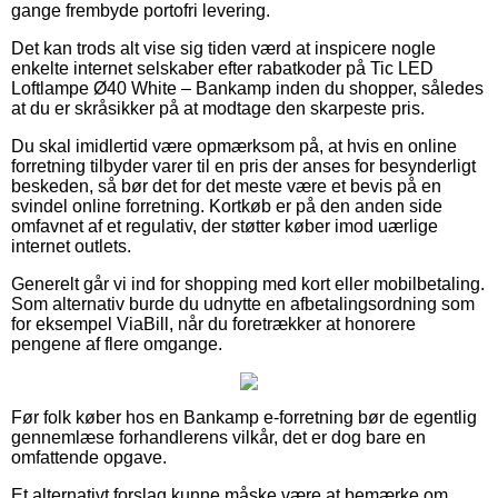
gange frembyde portofri levering.
Det kan trods alt vise sig tiden værd at inspicere nogle
enkelte internet selskaber efter rabatkoder på Tic LED
Loftlampe Ø40 White – Bankamp inden du shopper, således
at du er skråsikker på at modtage den skarpeste pris.
Du skal imidlertid være opmærksom på, at hvis en online
forretning tilbyder varer til en pris der anses for besynderligt
beskeden, så bør det for det meste være et bevis på en
svindel online forretning. Kortkøb er på den anden side
omfavnet af et regulativ, der støtter køber imod uærlige
internet outlets.
Generelt går vi ind for shopping med kort eller mobilbetaling.
Som alternativ burde du udnytte en afbetalingsordning som
for eksempel ViaBill, når du foretrækker at honorere
pengene af flere omgange.
Før folk køber hos en Bankamp e-forretning bør de egentlig
gennemlæse forhandlerens vilkår, det er dog bare en
omfattende opgave.
Et alternativt forslag kunne måske være at bemærke om