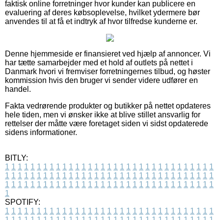
faktisk online forretninger hvor kunder kan publicere en
evaluering af deres købsoplevelse, hvilket ydermere bør
anvendes til at få et indtryk af hvor tilfredse kunderne er.
Denne hjemmeside er finansieret ved hjælp af annoncer. Vi
har tætte samarbejder med et hold af outlets på nettet i
Danmark hvori vi fremviser forretningernes tilbud, og høster
kommission hvis den bruger vi sender videre udfører en
handel.
Fakta vedrørende produkter og butikker på nettet opdateres
hele tiden, men vi ønsker ikke at blive stillet ansvarlig for
rettelser der måtte være foretaget siden vi sidst opdaterede
sidens informationer.
BITLY:
1
1
1
1
1
1
1
1
1
1
1
1
1
1
1
1
1
1
1
1
1
1
1
1
1
1
1
1
1
1
1
1
1
1
1
1
1
1
1
1
1
1
1
1
1
1
1
1
1
1
1
1
1
1
1
1
1
1
1
1
1
1
1
1
1
1
1
1
1
1
1
1
1
1
1
1
1
1
1
1
1
1
1
1
1
1
1
1
1
1
1
1
1
1
1
1
1
1
1
1
SPOTIFY:
1
1
1
1
1
1
1
1
1
1
1
1
1
1
1
1
1
1
1
1
1
1
1
1
1
1
1
1
1
1
1
1
1
1
1
1
1
1
1
1
1
1
1
1
1
1
1
1
1
1
1
1
1
1
1
1
1
1
1
1
1
1
1
1
1
1