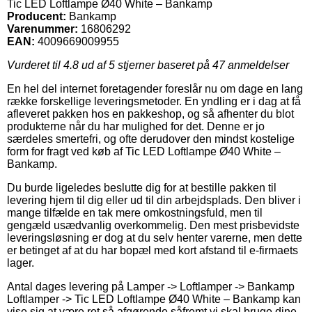
Tic LED Loftlampe Ø40 White – Bankamp
Producent:
Bankamp
Varenummer:
16806292
EAN:
4009669009955
Vurderet til
4.8
ud af 5 stjerner baseret på
47
anmeldelser
En hel del internet foretagender foreslår nu om dage en lang
række forskellige leveringsmetoder. En yndling er i dag at få
afleveret pakken hos en pakkeshop, og så afhenter du blot
produkterne når du har mulighed for det. Denne er jo
særdeles smertefri, og ofte derudover den mindst kostelige
form for fragt ved køb af Tic LED Loftlampe Ø40 White –
Bankamp.
Du burde ligeledes beslutte dig for at bestille pakken til
levering hjem til dig eller ud til din arbejdsplads. Den bliver i
mange tilfælde en tak mere omkostningsfuld, men til
gengæld usædvanlig overkommelig. Den mest prisbevidste
leveringsløsning er dog at du selv henter varerne, men dette
er betinget af at du har bopæl med kort afstand til e-firmaets
lager.
Antal dages levering på Lamper -> Loftlamper -> Bankamp
Loftlamper -> Tic LED Loftlampe Ø40 White – Bankamp kan
vise sig at være ret så afgørende såfremt vi skal bruge dine