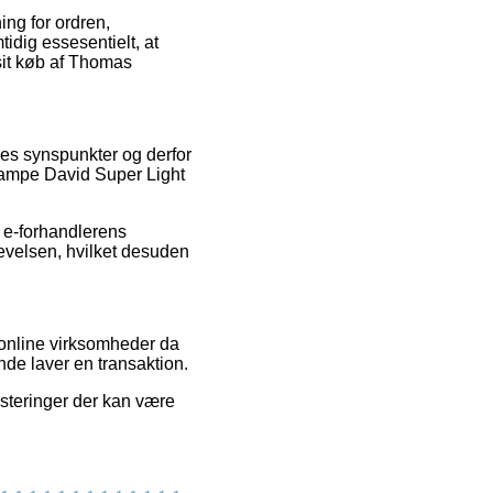
ning for ordren,
idig essesentielt, at
sit køb af Thomas
eres synspunkter og derfor
glampe David Super Light
 e-forhandlerens
plevelsen, hvilket desuden
 online virksomheder da
nde laver en transaktion.
usteringer der kan være