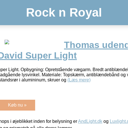
Rock n Royal
Thomas uden
avid Super Light
per Light. Opbygning: Opretstående vægarm. Bredt antiblændeb
dadgående lysvinkel. Materiale: Topskærm, antiblændebånd og
fstandsrør i alumininum, skruer og
(Læs mere)
Køb nu »
ps i øjeblikket inden for belysning er
AndLight.dk
og
Luxlight.