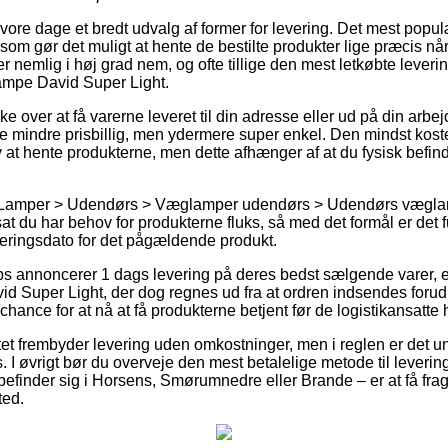
vore dage et bredt udvalg af former for levering. Det mest popu
 som gør det muligt at hente de bestilte produkter lige præcis når
 nemlig i høj grad nem, og ofte tillige den mest letkøbte lever
mpe David Super Light.
 over at få varerne leveret til din adresse eller ud på din arb
lse mindre prisbillig, men ydermere super enkel. Den mindst kostel
lv at hente produkterne, men dette afhænger af at du fysisk befin
å Lamper > Udendørs > Væglamper udendørs > Udendørs væglam
at du har behov for produkterne fluks, så med det formål er det f
veringsdato for det pågældende produkt.
ps annoncerer 1 dags levering på deres bedst sælgende varer
Super Light, der dog regnes ud fra at ordren indsendes forud f
hance for at nå at få produkterne betjent før de logistikansatte h
ttet frembyder levering uden omkostninger, men i reglen er det u
s. I øvrigt bør du overveje den mest betalelige metode til levering
befinder sig i Horsens, Smørumnedre eller Brande – er at få frag
ted.