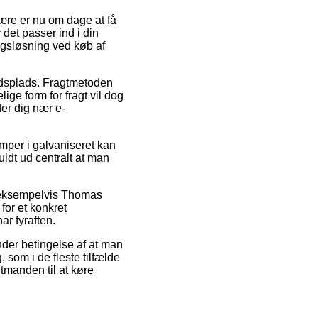
lære er nu om dage at få
 det passer ind i din
ingsløsning ved køb af
ejdsplads. Fragtmetoden
ige form for fragt vil dog
der dig nær e-
per i galvaniseret kan
uldt ud centralt at man
, eksempelvis Thomas
or et konkret
ar fyraften.
nder betingelse af at man
, som i de fleste tilfælde
tmanden til at køre