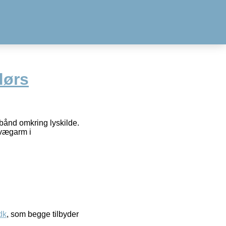
dørs
ånd omkring lyskilde.
 vægarm i
dk
, som begge tilbyder