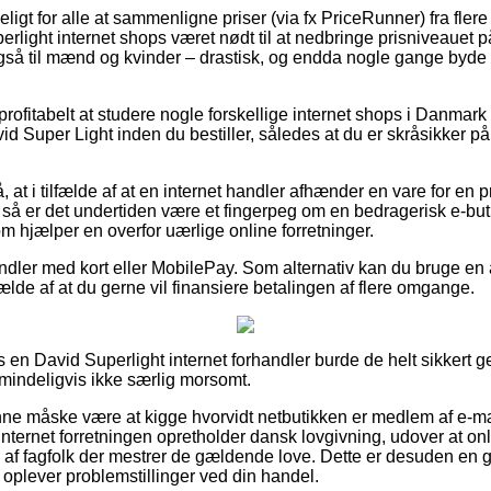
ligt for alle at sammenligne priser (via fx PriceRunner) fra flere
rlight internet shops været nødt til at nedbringe prisniveauet 
g også til mænd og kvinder – drastisk, og endda nogle gange byde
rofitabelt at studere nogle forskellige internet shops i Danmar
Super Light inden du bestiller, således at du er skråsikker p
t i tilfælde af at en internet handler afhænder en vare for en p
å er det undertiden være et fingerpeg om en bedragerisk e-butik
som hjælper en overfor uærlige online forretninger.
handler med kort eller MobilePay. Som alternativ kan du bruge e
fælde af at du gerne vil finansiere betalingen af flere omgange.
en David Superlight internet forhandler burde de helt sikkert
lmindeligvis ikke særlig morsomt.
e måske være at kigge hvorvidt netbutikken er medlem af e-m
internet forretningen opretholder dansk lovgivning, udover at on
af fagfolk der mestrer de gældende love. Dette er desuden en g
oplever problemstillinger ved din handel.