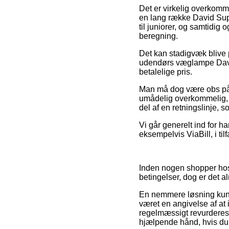
Det er virkelig overkomme
en lang række David Supe
til juniorer, og samtidi
beregning.
Det kan stadigvæk blive p
udendørs væglampe David 
betalelige pris.
Man må dog være obs på, a
umådelig overkommelig, s
del af en retningslinje, 
Vi går generelt ind for 
eksempelvis ViaBill, i til
Inden nogen shopper hos 
betingelser, dog er det a
En nemmere løsning kunn
været en angivelse af at 
regelmæssigt revurderes 
hjælpende hånd, hvis du 