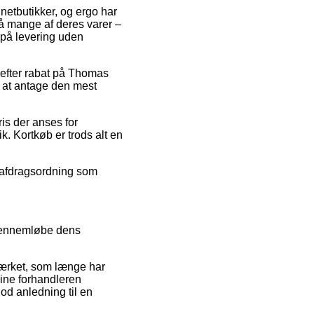
 netbutikker, og ergo har
på mange af deres varer –
 på levering uden
k efter rabat på Thomas
å at antage den mest
ris der anses for
. Kortkøb er trods alt en
n afdragsordning som
 gennemløbe dens
ærket, som længe har
line forhandleren
od anledning til en