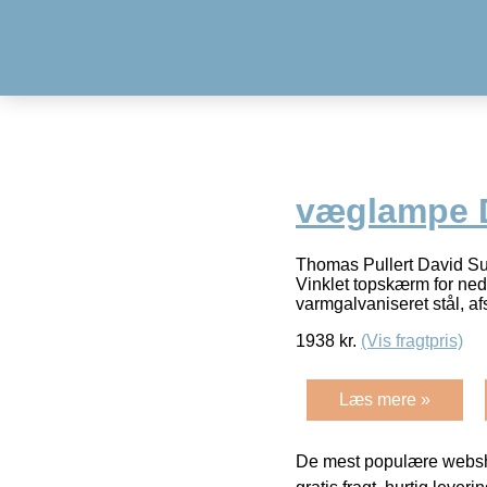
væglampe D
Thomas Pullert David Su
Vinklet topskærm for ne
varmgalvaniseret stål, a
1938
kr.
(Vis fragtpris)
Læs mere »
De mest populære websho