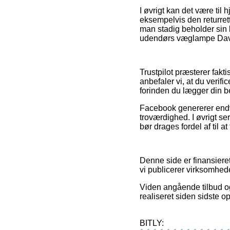
I øvrigt kan det være til 
eksempelvis den returrett
man stadig beholder sin 
udendørs væglampe David
Trustpilot præsterer fakti
anbefaler vi, at du veri
forinden du lægger din be
Facebook genererer endvi
troværdighed. I øvrigt se
bør drages fordel af til 
Denne side er finansiere
vi publicerer virksomhed
Viden angående tilbud og
realiseret siden sidste o
BITLY: