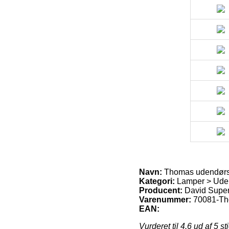
Navn:
Thomas udendørs
Kategori:
Lamper > Uden
Producent:
David Super
Varenummer:
70081-Th
EAN:
Vurderet til
4.6
ud af 5 st