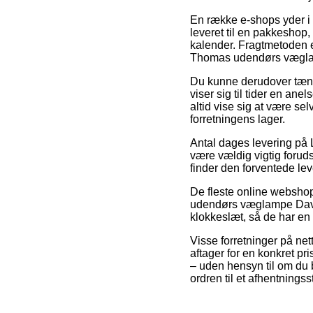
En række e-shops yder i 
leveret til en pakkeshop,
kalender. Fragtmetoden er
Thomas udendørs vægla
Du kunne derudover tænke
viser sig til tider en ane
altid vise sig at være se
forretningens lager.
Antal dages levering p
være vældig vigtig foruds
finder den forventede le
De fleste online websho
udendørs væglampe David 
klokkeslæt, så de har en c
Visse forretninger på ne
aftager for en konkret pri
– uden hensyn til om du 
ordren til et afhentningss