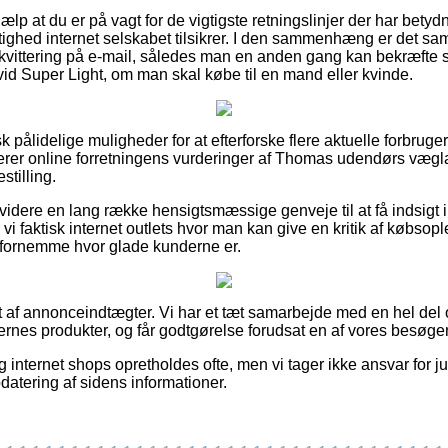
hjælp at du er på vagt for de vigtigste retningslinjer der har betyd
ighed internet selskabet tilsikrer. I den sammenhæng er det samt
kvittering på e-mail, således man en anden gang kan bekræfte 
 Super Light, om man skal købe til en mand eller kvinde.
sk pålidelige muligheder for at efterforske flere aktuelle forbrug
ficerer online forretningens vurderinger af Thomas udendørs væ
stilling.
dere en lang række hensigtsmæssige genveje til at få indsigt i
r vi faktisk internet outlets hvor man kan give en kritik af købso
at fornemme hvor glade kunderne er.
t af annonceindtægter. Vi har et tæt samarbejde med en hel del
ernes produkter, og får godtgørelse forudsat en af vores besøge
 internet shops opretholdes ofte, men vi tager ikke ansvar for j
pdatering af sidens informationer.