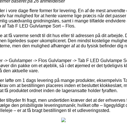
jerner baseret på
26
anmeldelser
er i vore dage flere former for levering. En af de mest anvendte
elv har mulighed for at hente varerne lige præcis når det passer 
lig usædvanlig gnidningsløs, samt i mange tilfælde endvidere 
 af Tab F LED Gulvlampe Sort – Flos.
t få varerne sendt til dit hus eller til adressen på dit arbejde. D
 men ligeledes super ukompliceret. Den mindst kostelige mulighe
ukterne, men den mulighed afhænger af at du fysisk befinder dig 
 -> Gulvlamper -> Flos Gulvlamper -> Tab F LED Gulvlampe Sort
høver din pakke om et øjeblik, så i det øjemed er det tydeligvis 
å den aktuelle vare.
iver løfte om 1 dags levering på mange produkter, eksempelvis 
er krav om at bestillingen placeres inden et besluttet klokkeslæt, 
t få produktet ordnet inden de lageransatte holder fyraften.
er tilbyder fri fragt, men undertiden kræver det at der erhverves 
ge den prisbilligste leveringsmanér, hvilket ofte – ligegyldigt
leleje – er at få bragt bestillingen til et udleveringssted.