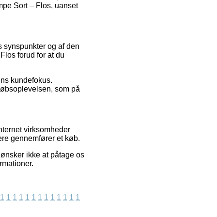
mpe Sort – Flos, uanset
res synspunkter og af den
Flos forud for at du
dens kundefokus.
 købsoplevelsen, som på
internet virksomheder
dere gennemfører et køb.
 ønsker ikke at påtage os
rmationer.
1
1
1
1
1
1
1
1
1
1
1
1
1