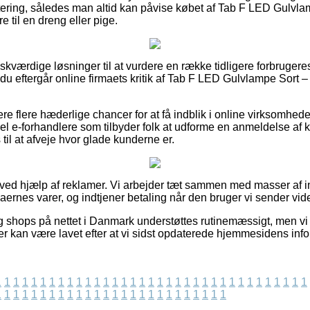
ttering, således man altid kan påvise købet af Tab F LED Gulvla
e til en dreng eller pige.
a ønskværdige løsninger til at vurdere en række tidligere forbruge
 du eftergår online firmaets kritik af Tab F LED Gulvlampe Sort – 
e flere hæderlige chancer for at få indblik i online virksomhe
l e-forhandlere som tilbyder folk at udforme en anmeldelse af
l at afveje hvor glade kunderne er.
t ved hjælp af reklamer. Vi arbejder tæt sammen med masser af 
maernes varer, og indtjener betaling når den bruger vi sender vi
g shops på nettet i Danmark understøttes rutinemæssigt, men vi
er kan være lavet efter at vi sidst opdaterede hjemmesidens info
1
1
1
1
1
1
1
1
1
1
1
1
1
1
1
1
1
1
1
1
1
1
1
1
1
1
1
1
1
1
1
1
1
1
1
1
1
1
1
1
1
1
1
1
1
1
1
1
1
1
1
1
1
1
1
1
1
1
1
1
1