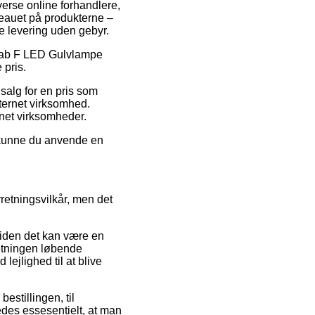
verse online forhandlere,
iveauet på produkterne –
e levering uden gebyr.
å Tab F LED Gulvlampe
 pris.
 salg for en pris som
ternet virksomhed.
rnet virksomheder.
g kunne du anvende en
retningsvilkår, men det
siden det kan være en
rretningen løbende
ejlighed til at blive
estillingen, til
des essesentielt, at man