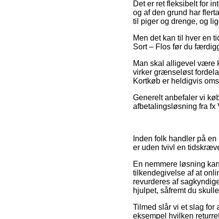
Det er ret fleksibelt for
og af den grund har flert
til piger og drenge, og 
Men det kan til hver en 
Sort – Flos før du færdig
Man skal alligevel være kl
virker grænseløst fordel
Kortkøb er heldigvis omsl
Generelt anbefaler vi k
afbetalingsløsning fra fx V
Inden folk handler på en
er uden tvivl en tidskræ
En nemmere løsning kan v
tilkendegivelse af at onl
revurderes af sagkyndige 
hjulpet, såfremt du skull
Tilmed slår vi et slag for
eksempel hvilken returre