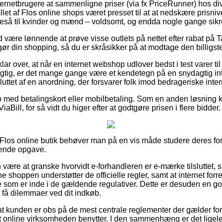
 internetbrugere at sammenligne priser (via fx PriceRunner) hos di
allet af Flos online shops været presset til at at nedskære prisn
ligeså til kvinder og mænd – voldsomt, og endda nogle gange sikr
tid være lønnende at prøve visse outlets på nettet efter rabat p
gør din shopping, så du er skråsikker på at modtage den billigste
ar over, at når en internet webshop udlover bedst i test varer til
agtig, er det mange gange være et kendetegn på en snydagtig in
uttet af en anordning, der forsvarer folk imod bedrageriske inte
øb med betalingskort eller mobilbetaling. Som en anden løsnin
iaBill, for så vidt du higer efter at godtgøre prisen i flere bidder.
 Flos online butik behøver man på en vis måde studere deres for
vende opgave.
ære at granske hvorvidt e-forhandleren er e-mærke tilsluttet, 
ine shoppen understøtter de officielle regler, samt at internet fo
som er inde i de gældende regulativer. Dette er desuden en god l
e få dilemmaer ved dit indkøb.
 at kunden er obs på de mest centrale reglementer der gælder for b
t online virksomheden benytter. I den sammenhæng er det ligele