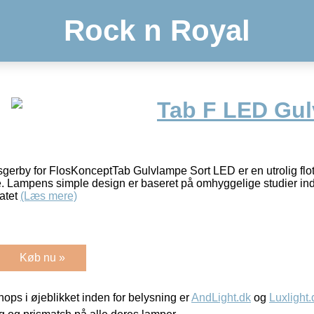
Rock n Royal
Tab F LED Gu
gerby for FlosKonceptTab Gulvlampe Sort LED er en utrolig flot
 Lampens simple design er baseret på omhyggelige studier inden
atet
(Læs mere)
Køb nu »
ps i øjeblikket inden for belysning er
AndLight.dk
og
Luxlight.