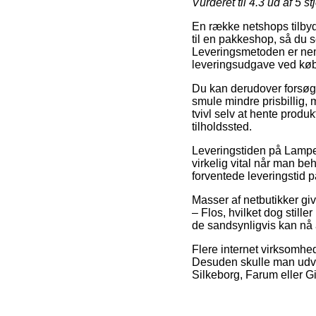
Vurderet til
4.3
ud af 5 st
En række netshops tilbyd
til en pakkeshop, så du s
Leveringsmetoden er nem
leveringsudgave ved køb
Du kan derudover forsøge a
smule mindre prisbillig,
tvivl selv at hente prod
tilholdssted.
Leveringstiden på Lamper
virkelig vital når man be
forventede leveringstid p
Masser af netbutikker g
– Flos, hvilket dog still
de sandsynligvis kan nå a
Flere internet virksomhed
Desuden skulle man udvæl
Silkeborg, Farum eller Gil