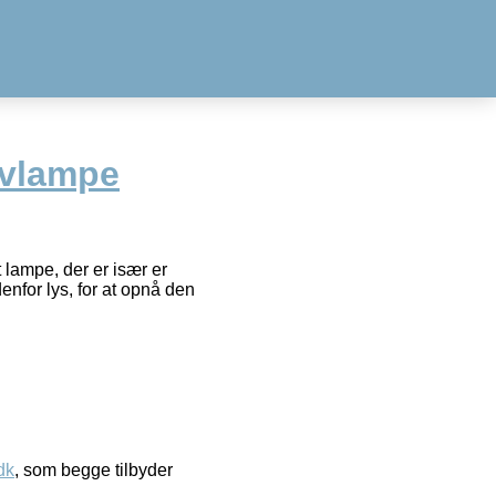
lvlampe
 lampe, der er især er
for lys, for at opnå den
dk
, som begge tilbyder