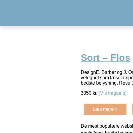
Sort – Flos
DesignE. Barber og J. Os
velegnet som læselampe.
bedste belysning. Result
3050
kr.
(Vis fragtpris)
Læs mere »
De mest populære websho