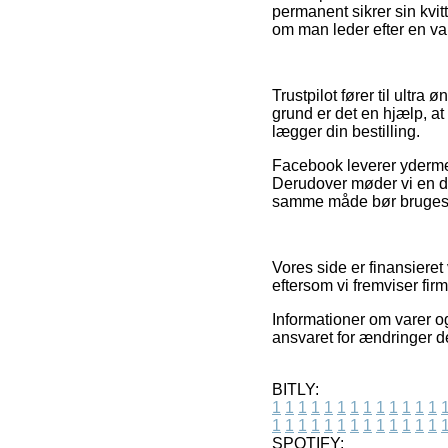
permanent sikrer sin kvi
om man leder efter en var
Trustpilot fører til ultr
grund er det en hjælp, at
lægger din bestilling.
Facebook leverer ydermer
Derudover møder vi en de
samme måde bør bruges ti
Vores side er finansiere
eftersom vi fremviser fir
Informationer om varer o
ansvaret for ændringer d
BITLY:
1
1
1
1
1
1
1
1
1
1
1
1
1
1
1
1
1
1
1
1
1
1
1
1
1
1
SPOTIFY: