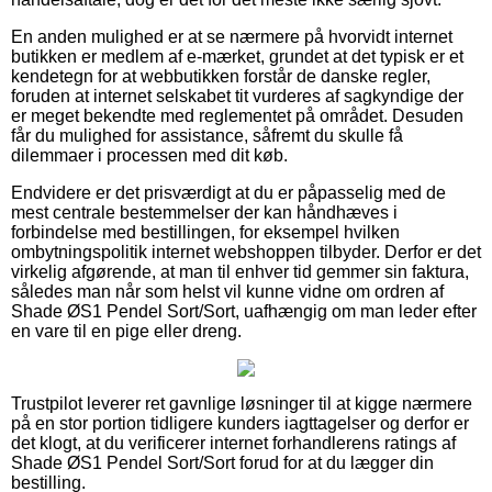
En anden mulighed er at se nærmere på hvorvidt internet
butikken er medlem af e-mærket, grundet at det typisk er et
kendetegn for at webbutikken forstår de danske regler,
foruden at internet selskabet tit vurderes af sagkyndige der
er meget bekendte med reglementet på området. Desuden
får du mulighed for assistance, såfremt du skulle få
dilemmaer i processen med dit køb.
Endvidere er det prisværdigt at du er påpasselig med de
mest centrale bestemmelser der kan håndhæves i
forbindelse med bestillingen, for eksempel hvilken
ombytningspolitik internet webshoppen tilbyder. Derfor er det
virkelig afgørende, at man til enhver tid gemmer sin faktura,
således man når som helst vil kunne vidne om ordren af
Shade ØS1 Pendel Sort/Sort, uafhængig om man leder efter
en vare til en pige eller dreng.
Trustpilot leverer ret gavnlige løsninger til at kigge nærmere
på en stor portion tidligere kunders iagttagelser og derfor er
det klogt, at du verificerer internet forhandlerens ratings af
Shade ØS1 Pendel Sort/Sort forud for at du lægger din
bestilling.