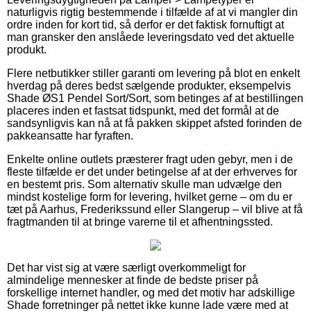
naturligvis rigtig bestemmende i tilfælde af at vi mangler din
ordre inden for kort tid, så derfor er det faktisk fornuftigt at
man gransker den anslåede leveringsdato ved det aktuelle
produkt.
Flere netbutikker stiller garanti om levering på blot en enkelt
hverdag på deres bedst sælgende produkter, eksempelvis
Shade ØS1 Pendel Sort/Sort, som betinges af at bestillingen
placeres inden et fastsat tidspunkt, med det formål at de
sandsynligvis kan nå at få pakken skippet afsted forinden de
pakkeansatte har fyraften.
Enkelte online outlets præsterer fragt uden gebyr, men i de
fleste tilfælde er det under betingelse af at der erhverves for
en bestemt pris. Som alternativ skulle man udvælge den
mindst kostelige form for levering, hvilket gerne – om du er
tæt på Aarhus, Frederikssund eller Slangerup – vil blive at få
fragtmanden til at bringe varerne til et afhentningssted.
Det har vist sig at være særligt overkommeligt for
almindelige mennesker at finde de bedste priser på
forskellige internet handler, og med det motiv har adskillige
Shade forretninger på nettet ikke kunne lade være med at