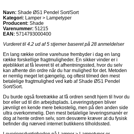
Navn:
Shade ØS1 Pendel Sort/Sort
Kategori:
Lamper > Lampetyper
Producent:
Shade
Varenummer:
51215
EAN:
5714793000400
Vurderet til
4.2
ud af 5 stjerner baseret på
28
anmeldelser
En lang række online varehuse frembyder i dag en lang
række forskellige fragtmuligheder. En sikker vinder er i
øjeblikket at få leveret til et afhentningssted, hvor du selv
kan afhente din ordre når du har mulighed for det. Metoden
er nemlig meget let gængelig, og oftest tilmed den mest
betalelige fragtmulighed ved køb af Shade ØS1 Pendel
Sort/Sort.
Du burde også foretrække at få ordren sendt hjem til hvor du
bor eller ud til din arbejdsplads. Leveringstypen bliver
jævnligt en kende mere bekostelig, men på den anden side
ultra overkommelig. Den mest betalelige leveringsmanér er
dog at hente ordren selv, som desværre kræver at du fysisk
befinder dig nærved internet butikkens tilholdssted.
Leveringsdygtigheden på Lamper > Lampetyper er