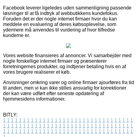
Facebook leverer ligeledes uden sammenligning passende
løsninger til at få indtryk af webbutikkens kundefokus.
Foruden det er der nogle internet firmaer hvor du kan
meddele en evaluering af deres købsoplevelse, som
ydermere må anvendes til vurdering af hvor tilfredse
kunderne er.
Vores website finansieres af annoncer. Vi samarbejder med
nogle forskellige internet firmaer og præsenterer
forretningernes produkter, og indtjener betaling hvis en af
vores brugere realiserer et køb.
Anvisninger omkring varer og online firmaer ajourføres fra tid
til anden, men vi kan ikke stilles ansvarlig for korrektioner
der kan være udført efter seneste opdatering af
hjemmesidens informationer.
BITLY:
1
1
1
1
1
1
1
1
1
1
1
1
1
1
1
1
1
1
1
1
1
1
1
1
1
1
1
1
1
1
1
1
1
1
1
1
1
1
1
1
1
1
1
1
1
1
1
1
1
1
1
1
1
1
1
1
1
1
1
1
1
1
1
1
1
1
1
1
1
1
1
1
1
1
1
1
1
1
1
1
1
1
1
1
1
1
1
1
1
1
1
1
1
1
1
1
1
1
1
1