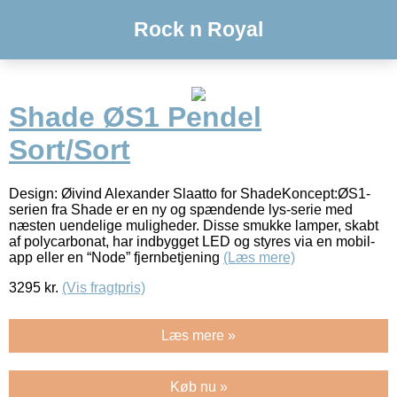
Rock n Royal
Shade ØS1 Pendel
Sort/Sort
Design: Øivind Alexander Slaatto for ShadeKoncept:ØS1-
serien fra Shade er en ny og spændende lys-serie med
næsten uendelige muligheder. Disse smukke lamper, skabt
af polycarbonat, har indbygget LED og styres via en mobil-
app eller en “Node” fjernbetjening
(Læs mere)
3295
kr.
(Vis fragtpris)
Læs mere »
Køb nu »