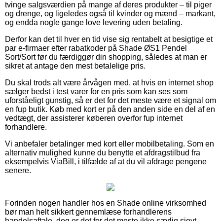
tvinge salgsværdien på mange af deres produkter – til piger
og drenge, og ligeledes også til kvinder og mænd – markant,
og endda nogle gange love levering uden betaling.
Derfor kan det til hver en tid vise sig rentabelt at besigtige et
par e-firmaer efter rabatkoder på Shade ØS1 Pendel
Sort/Sort før du færdiggør din shopping, således at man er
sikret at antage den mest betalelige pris.
Du skal trods alt være årvågen med, at hvis en internet shop
sælger bedst i test varer for en pris som kan ses som
uforståeligt gunstig, så er det for det meste være et signal om
en fup butik. Køb med kort er på den anden side en del af en
vedtægt, der assisterer køberen overfor fup internet
forhandlere.
Vi anbefaler betalinger med kort eller mobilbetaling. Som en
alternativ mulighed kunne du benytte et afdragstilbud fra
eksempelvis ViaBill, i tilfælde af at du vil afdrage pengene
senere.
Forinden nogen handler hos en Shade online virksomhed
bør man helt sikkert gennemlæse forhandlerens
handelsaftale, dog er det for det meste ikke særlig sjovt.