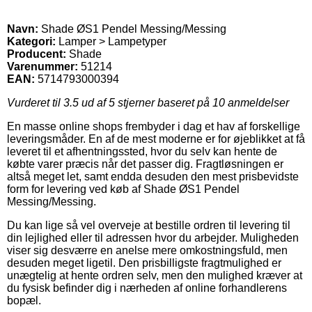
Navn:
Shade ØS1 Pendel Messing/Messing
Kategori:
Lamper > Lampetyper
Producent:
Shade
Varenummer:
51214
EAN:
5714793000394
Vurderet til
3.5
ud af 5 stjerner baseret på
10
anmeldelser
En masse online shops frembyder i dag et hav af forskellige
leveringsmåder. En af de mest moderne er for øjeblikket at få
leveret til et afhentningssted, hvor du selv kan hente de
købte varer præcis når det passer dig. Fragtløsningen er
altså meget let, samt endda desuden den mest prisbevidste
form for levering ved køb af Shade ØS1 Pendel
Messing/Messing.
Du kan lige så vel overveje at bestille ordren til levering til
din lejlighed eller til adressen hvor du arbejder. Muligheden
viser sig desværre en anelse mere omkostningsfuld, men
desuden meget ligetil. Den prisbilligste fragtmulighed er
unægtelig at hente ordren selv, men den mulighed kræver at
du fysisk befinder dig i nærheden af online forhandlerens
bopæl.