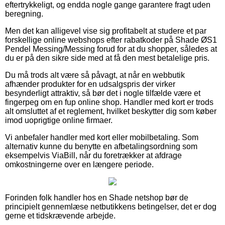
eftertrykkeligt, og endda nogle gange garantere fragt uden
beregning.
Men det kan alligevel vise sig profitabelt at studere et par
forskellige online webshops efter rabatkoder på Shade ØS1
Pendel Messing/Messing forud for at du shopper, således at
du er på den sikre side med at få den mest betalelige pris.
Du må trods alt være så påvagt, at når en webbutik
afhænder produkter for en udsalgspris der virker
besynderligt attraktiv, så bør det i nogle tilfælde være et
fingerpeg om en fup online shop. Handler med kort er trods
alt omsluttet af et reglement, hvilket beskytter dig som køber
imod uoprigtige online firmaer.
Vi anbefaler handler med kort eller mobilbetaling. Som
alternativ kunne du benytte en afbetalingsordning som
eksempelvis ViaBill, når du foretrækker at afdrage
omkostningerne over en længere periode.
Forinden folk handler hos en Shade netshop bør de
principielt gennemlæse netbutikkens betingelser, det er dog
gerne et tidskrævende arbejde.