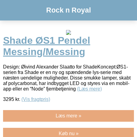
Rock n Royal
Shade ØS1 Pendel
Messing/Messing
Design: Øivind Alexander Slaatto for ShadeKoncept:ØS1-
serien fra Shade er en ny og spændende lys-serie med
næsten uendelige muligheder. Disse smukke lamper, skabt
af polycarbonat, har indbygget LED og styres via en mobil-
app eller en “Node” fjernbetjening
(Læs mere)
3295
kr.
(Vis fragtpris)
Læs mere »
Køb nu »