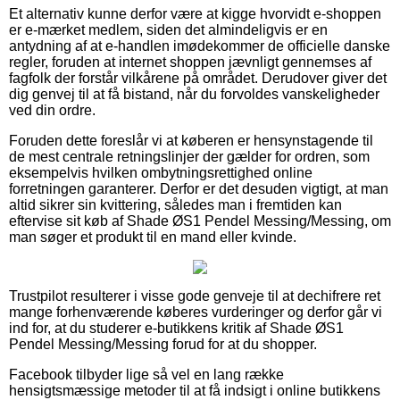
Et alternativ kunne derfor være at kigge hvorvidt e-shoppen
er e-mærket medlem, siden det almindeligvis er en
antydning af at e-handlen imødekommer de officielle danske
regler, foruden at internet shoppen jævnligt gennemses af
fagfolk der forstår vilkårene på området. Derudover giver det
dig genvej til at få bistand, når du forvoldes vanskeligheder
ved din ordre.
Foruden dette foreslår vi at køberen er hensynstagende til
de mest centrale retningslinjer der gælder for ordren, som
eksempelvis hvilken ombytningsrettighed online
forretningen garanterer. Derfor er det desuden vigtigt, at man
altid sikrer sin kvittering, således man i fremtiden kan
eftervise sit køb af Shade ØS1 Pendel Messing/Messing, om
man søger et produkt til en mand eller kvinde.
Trustpilot resulterer i visse gode genveje til at dechifrere ret
mange forhenværende køberes vurderinger og derfor går vi
ind for, at du studerer e-butikkens kritik af Shade ØS1
Pendel Messing/Messing forud for at du shopper.
Facebook tilbyder lige så vel en lang række
hensigtsmæssige metoder til at få indsigt i online butikkens