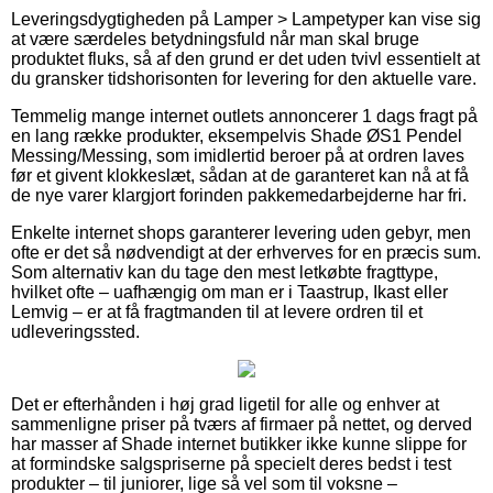
Leveringsdygtigheden på Lamper > Lampetyper kan vise sig
at være særdeles betydningsfuld når man skal bruge
produktet fluks, så af den grund er det uden tvivl essentielt at
du gransker tidshorisonten for levering for den aktuelle vare.
Temmelig mange internet outlets annoncerer 1 dags fragt på
en lang række produkter, eksempelvis Shade ØS1 Pendel
Messing/Messing, som imidlertid beroer på at ordren laves
før et givent klokkeslæt, sådan at de garanteret kan nå at få
de nye varer klargjort forinden pakkemedarbejderne har fri.
Enkelte internet shops garanterer levering uden gebyr, men
ofte er det så nødvendigt at der erhverves for en præcis sum.
Som alternativ kan du tage den mest letkøbte fragttype,
hvilket ofte – uafhængig om man er i Taastrup, Ikast eller
Lemvig – er at få fragtmanden til at levere ordren til et
udleveringssted.
Det er efterhånden i høj grad ligetil for alle og enhver at
sammenligne priser på tværs af firmaer på nettet, og derved
har masser af Shade internet butikker ikke kunne slippe for
at formindske salgspriserne på specielt deres bedst i test
produkter – til juniorer, lige så vel som til voksne –