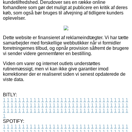
kundetilfredshed. Derudover ses en række online
forhandlere som gør det muligt at publicere en kritik af deres
køb, som også bør bruges til afvejning af tidligere kunders
oplevelser.
Dette website er finansieret af reklameindtægter. Vi har tætte
samarbejder med forskellige webbutikker når vi formidler
forretningernes tilbud, og opnår provision såfremt de brugere
vi sender videre gennemfører en bestilling.
Viden om varer og internet outlets understøttes
rutinemæssigt, men vi kan ikke give garantier imod
korrektioner der er realiseret siden vi senest opdaterede de
viste data.
BITLY:
1
1
1
1
1
1
1
1
1
1
1
1
1
1
1
1
1
1
1
1
1
1
1
1
1
1
1
1
1
1
1
1
1
1
1
1
1
1
1
1
1
1
1
1
1
1
1
1
1
1
1
1
1
1
1
1
1
1
1
1
1
1
1
1
1
1
1
1
1
1
1
1
1
1
1
1
1
1
1
1
1
1
1
1
1
1
1
1
1
1
1
1
1
1
1
1
1
1
1
1
SPOTIFY:
1
1
1
1
1
1
1
1
1
1
1
1
1
1
1
1
1
1
1
1
1
1
1
1
1
1
1
1
1
1
1
1
1
1
1
1
1
1
1
1
1
1
1
1
1
1
1
1
1
1
1
1
1
1
1
1
1
1
1
1
1
1
1
1
1
1