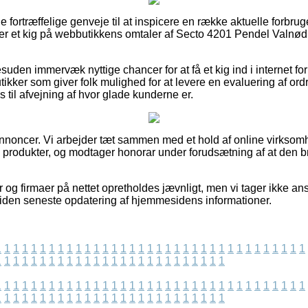
e fortræffelige genveje til at inspicere en række aktuelle forbr
tager et kig på webbutikkens omtaler af Secto 4201 Pendel Valnød
den immervæk nyttige chancer for at få et kig ind i internet fo
kker som giver folk mulighed for at levere en evaluering af ordr
til afvejning af hvor glade kunderne er.
annoncer. Vi arbejder tæt sammen med et hold af online virksom
s produkter, og modtager honorar under forudsætning af at den b
 og firmaer på nettet opretholdes jævnligt, men vi tager ikke ans
siden seneste opdatering af hjemmesidens informationer.
1
1
1
1
1
1
1
1
1
1
1
1
1
1
1
1
1
1
1
1
1
1
1
1
1
1
1
1
1
1
1
1
1
1
1
1
1
1
1
1
1
1
1
1
1
1
1
1
1
1
1
1
1
1
1
1
1
1
1
1
1
1
1
1
1
1
1
1
1
1
1
1
1
1
1
1
1
1
1
1
1
1
1
1
1
1
1
1
1
1
1
1
1
1
1
1
1
1
1
1
1
1
1
1
1
1
1
1
1
1
1
1
1
1
1
1
1
1
1
1
1
1