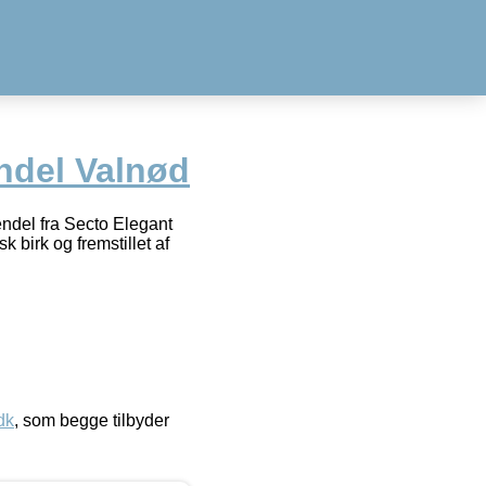
ndel Valnød
del fra Secto Elegant
k birk og fremstillet af
dk
, som begge tilbyder