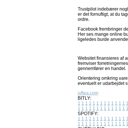
Trustpilot indebærer nogl
er det fornuftigt, at du 
ordre.
Facebook frembringer desu
Her ses mange online buti
ligeledes burde anvendes 
Websitet finansieres af 
fremviser forretningerne
gennemfører en handel.
Orientering omkring varer
eventuelt er udarbejdet 
jxflea.com
BITLY:
1
1
1
1
1
1
1
1
1
1
1
1
1
1
1
1
1
1
1
1
1
1
1
1
1
1
SPOTIFY:
1
1
1
1
1
1
1
1
1
1
1
1
1
1
1
1
1
1
1
1
1
1
1
1
1
1