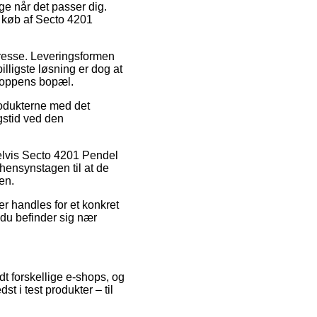
ige når det passer dig.
d køb af Secto 4201
adresse. Leveringsformen
lligste løsning er dog at
shoppens bopæl.
rodukterne med det
gstid ved den
pelvis Secto 4201 Pendel
hensynstagen til at de
en.
r handles for et konkret
du befinder sig nær
t forskellige e-shops, og
t i test produkter – til
.