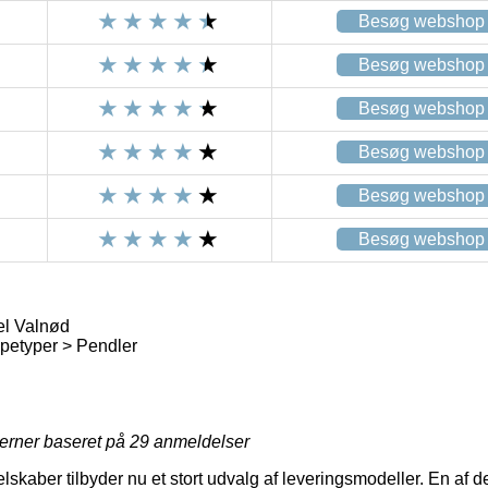
Besøg webshop
Besøg webshop
Besøg webshop
Besøg webshop
Besøg webshop
Besøg webshop
l Valnød
etyper > Pendler
jerner baseret på
29
anmeldelser
lskaber tilbyder nu et stort udvalg af leveringsmodeller. En af