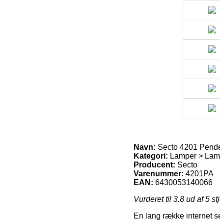
Navn:
Secto 4201 Pende
Kategori:
Lamper > Lamp
Producent:
Secto
Varenummer:
4201PA
EAN:
6430053140066
Vurderet til
3.8
ud af 5 st
En lang række internet se