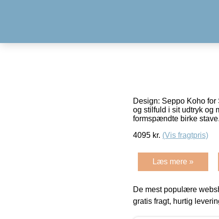
Design: Seppo Koho for
og stilfuld i sit udtryk o
formspændte birke stave
4095
kr.
(Vis fragtpris)
Læs mere »
De mest populære websho
gratis fragt, hurtig lever