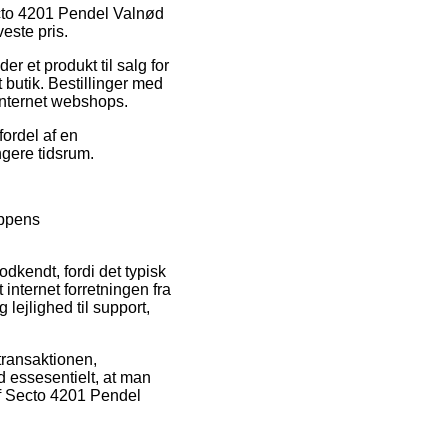
Secto 4201 Pendel Valnød
veste pris.
r et produkt til salg for
t butik. Bestillinger med
 internet webshops.
fordel af en
ngere tidsrum.
oppens
kendt, fordi det typisk
internet forretningen fra
 lejlighed til support,
transaktionen,
d essesentielt, at man
af Secto 4201 Pendel