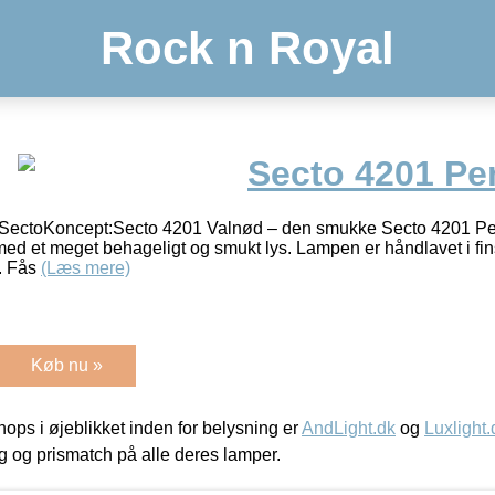
Rock n Royal
Secto 4201 Pe
 SectoKoncept:Secto 4201 Valnød – den smukke Secto 4201 Pen
g med et meget behageligt og smukt lys. Lampen er håndlavet i fins
. Fås
(Læs mere)
Køb nu »
ps i øjeblikket inden for belysning er
AndLight.dk
og
Luxlight.
ing og prismatch på alle deres lamper.