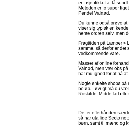
er i øjeblikket at få sen
Metoden er jo super liget
Pendel Valnød.
Du kunne også prøve at få
viser sig typisk en kend
hente ordren selv, men d
Fragttiden på Lamper > L
samme, så derfor er det 
vedkommende vare.
Masser af online forhand
Valnød, men vær obs på at
har mulighed for at nå at
Nogle enkelte shops på n
beløb. I øvrigt må du væ
Roskilde, Middelfart eller
Det er efterhånden særde
så har utallige Secto net
børn, samt til mænd og kv