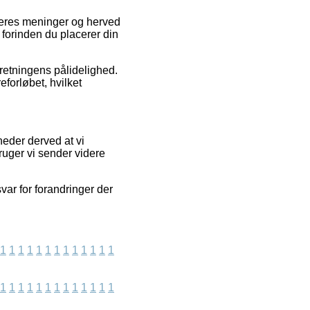
ugeres meninger og herved
 forinden du placerer din
rretningens pålidelighed.
eforløbet, hvilket
heder derved at vi
ruger vi sender videre
var for forandringer der
1
1
1
1
1
1
1
1
1
1
1
1
1
1
1
1
1
1
1
1
1
1
1
1
1
1