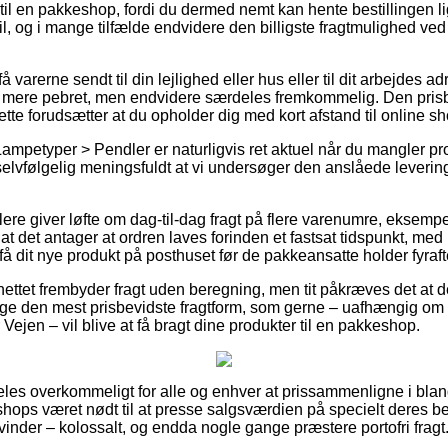
dt til en pakkeshop, fordi du dermed nemt kan hente bestillingen l
il, og i mange tilfælde endvidere den billigste fragtmulighed ve
 varerne sendt til din lejlighed eller hus eller til dit arbejdes 
e mere pebret, men endvidere særdeles fremkommelig. Den prisbi
ette forudsætter at du opholder dig med kort afstand til online 
ampetyper > Pendler er naturligvis ret aktuel når du mangler p
selvfølgelig meningsfuldt at vi undersøger den anslåede leverin
lere giver løfte om dag-til-dag fragt på flere varenumre, eksem
 det antager at ordren laves forinden et fastsat tidspunkt, med 
 få dit nye produkt på posthuset før de pakkeansatte holder fyraft
ettet frembyder fragt uden beregning, men tit påkræves det at de
lge den mest prisbevidste fragtform, som gerne – uafhængig om 
 Vejen – vil blive at få bragt dine produkter til en pakkeshop.
les overkommeligt for alle og enhver at prissammenligne i bland
shops været nødt til at presse salgsværdien på specielt deres beds
inder – kolossalt, og endda nogle gange præstere portofri fragt