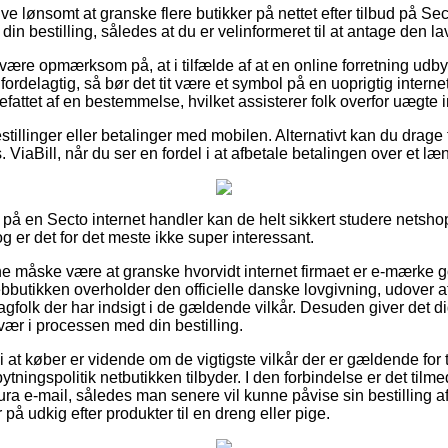
ive lønsomt at granske flere butikker på nettet efter tilbud på 
in bestilling, således at du er velinformeret til at antage den la
ære opmærksom på, at i tilfælde af at en online forretning udbyde
 fordelagtig, så bør det tit være et symbol på en uoprigtig interne
efattet af en bestemmelse, hvilket assisterer folk overfor uægte
estillinger eller betalinger med mobilen. Alternativt kan du drage 
 ViaBill, når du ser en fordel i at afbetale betalingen over et læ
å en Secto internet handler kan de helt sikkert studere netsh
og er det for det meste ikke super interessant.
måske være at granske hvorvidt internet firmaet er e-mærke god
bbutikken overholder den officielle danske lovgivning, udover at 
fagfolk der har indsigt i de gældende vilkår. Desuden giver det dig
vær i processen med din bestilling.
 at køber er vidende om de vigtigste vilkår der er gældende for 
ningspolitik netbutikken tilbyder. I den forbindelse er det tilme
tura e-mail, således man senere vil kunne påvise sin bestilling 
å udkig efter produkter til en dreng eller pige.