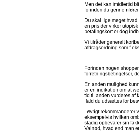
Men det kan imidlertid bl
forinden du gennemfører d
Du skal lige meget hvad v
en pris der virker utopisk
betalingskort er dog indb
Vi tilråder generelt kortb
afdragsordning som f.eks.
Forinden nogen shopper p
forretningsbetingelser, d
En anden mulighed kunne 
er en indikation om at we
tid til anden vurderes af 
ifald du udsættes for bes
I øvrigt rekommanderer vi
eksempelvis hvilken ombyt
stadig opbevarer sin fak
Valnød, hvad end man er p