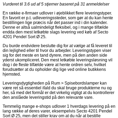
Vurderet til
3.6
ud af 5 stjerner baseret på
31
anmeldelser
En række e-firmaer udlover i øjeblikket flere leveringstyper.
En favorit er p.t. udleveringssteder, som gør at du kan hente
bestillingen lige præcis når det passer ind i din kalender.
Denne er altså ualmindeligt fleksibel, og i mange tilfælde
endda den mest letkøbte slags levering ved køb af Secto
4201 Pendel Sort Ø 25.
Du burde endvidere beslutte dig for at vælge at få leveret til
din lejlighed eller til hvor du arbejder. Leveringstypen viser
sig for det meste en tand dyrere, men på den anden side
yderst ukompliceret. Den mest letkøbte leveringsløsning vil
dog i de fleste tilfælde være at hente ordren selv, hvilket
forudsætter at du opholder dig lige ved online butikkens
hjemsted.
Leveringsdygtigheden på Rum > Spisebordslamper kan
være ret så essentiel ifald du skal bruge produkterne nu og
her, så med det formål er det virkelig vigtigt at du kontrollerer
den anslåede leveringstid på den relevante vare.
Temmelig mange e-shops udlover 1 hverdags levering på en
lang række af deres varer, eksempelvis Secto 4201 Pendel
Sort Ø 25, men det stiller krav om at du når at bestille