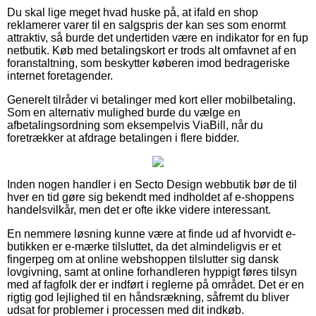
Du skal lige meget hvad huske på, at ifald en shop
reklamerer varer til en salgspris der kan ses som enormt
attraktiv, så burde det undertiden være en indikator for en fup
netbutik. Køb med betalingskort er trods alt omfavnet af en
foranstaltning, som beskytter køberen imod bedrageriske
internet foretagender.
Generelt tilråder vi betalinger med kort eller mobilbetaling.
Som en alternativ mulighed burde du vælge en
afbetalingsordning som eksempelvis ViaBill, når du
foretrækker at afdrage betalingen i flere bidder.
Inden nogen handler i en Secto Design webbutik bør de til
hver en tid gøre sig bekendt med indholdet af e-shoppens
handelsvilkår, men det er ofte ikke videre interessant.
En nemmere løsning kunne være at finde ud af hvorvidt e-
butikken er e-mærke tilsluttet, da det almindeligvis er et
fingerpeg om at online webshoppen tilslutter sig dansk
lovgivning, samt at online forhandleren hyppigt føres tilsyn
med af fagfolk der er indført i reglerne på området. Det er en
rigtig god lejlighed til en håndsrækning, såfremt du bliver
udsat for problemer i processen med dit indkøb.