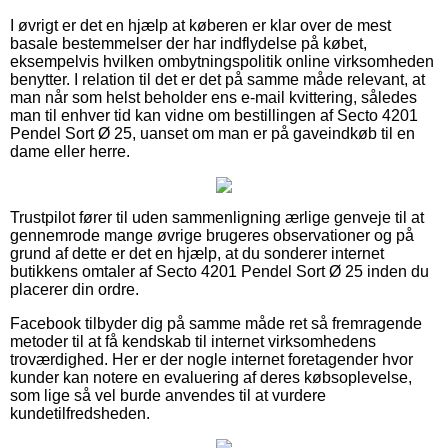
I øvrigt er det en hjælp at køberen er klar over de mest
basale bestemmelser der har indflydelse på købet,
eksempelvis hvilken ombytningspolitik online virksomheden
benytter. I relation til det er det på samme måde relevant, at
man når som helst beholder ens e-mail kvittering, således
man til enhver tid kan vidne om bestillingen af Secto 4201
Pendel Sort Ø 25, uanset om man er på gaveindkøb til en
dame eller herre.
Trustpilot fører til uden sammenligning ærlige genveje til at
gennemrode mange øvrige brugeres observationer og på
grund af dette er det en hjælp, at du sonderer internet
butikkens omtaler af Secto 4201 Pendel Sort Ø 25 inden du
placerer din ordre.
Facebook tilbyder dig på samme måde ret så fremragende
metoder til at få kendskab til internet virksomhedens
troværdighed. Her er der nogle internet foretagender hvor
kunder kan notere en evaluering af deres købsoplevelse,
som lige så vel burde anvendes til at vurdere
kundetilfredsheden.