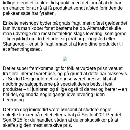
tidligere end et konkret tidspunkt, med det formål at de har
en chance for at nå at få produktet sendt afsted forinden de
pakkeansatte har fyraften.
Enkelte netshops byder på gratis fragt, men oftest gælder det
kun hvis man køber for et bestemt beløb. Alternativt skulle
man udvælge den mest betalelige slags levering, som gerne
– ligegyldigt om du befinder sig i Viborg, Ringsted eller
Slangerup – er at få fragtfirmaet til at køre dine produkter til
et afhentningssted.
Det er super fremkommeligt for folk at vurdere prisniveauet
fra flere internet varehuse, og på grund af dette har massevis
af Secto Design internet varehuse været presset til at at
nedbringe salgspriserne på specielt deres bedst i test
produkter – til juniorer, og tillige også til damer og herrer – en
hel del, og endda nogle gange love levering uden
beregning.
Det kan dog imidlertid være lønsomt at studere nogle
enkelte firmaer på nettet efter rabat på Secto 4201 Pendel
Sort Ø 25 før du handler, sådan at du er skudsikker på at
skaffe sig den mest attraktive pris.