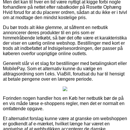
Men det kan til hver en tid være nyttigt at kigge forbi nogle
forhandlere på nettet efter rabatkoder på Rosette Ophæng
Hvid forud for at du placerer ordren, sådan at du ikke er i tvivl
om at modtage den mindst kostelige pris.
Du bør trods alt ikke glemme, at såfremt en netbutik
annoncerer deres produkter til en pris som er
himmelråbende letkøbt, så bør det ofte være et karakteristika
der viser en uærlig online webshop. Bestillinger med kort er
trods alt indbefattet af Indsigelsesordningen, der passer på
køberen overfor uoprigtige online outlets.
Generelt slår vi et slag for bestillinger med betalingskort eller
MobilePay. Som et alternativ kunne du vælge en
afdragsordning som f.eks. ViaBill, forudsat du har til hensigt
at betale pengene over en længere periode.
Forinden nogen handler hos en Køb her netbutik bør de på
en vis måde læse e-shoppens regler, men det er normalt en
omfattende opgave.
Et alternativt forslag kunne være at granske om webshoppen
er godkendt af e-mærket, hvilket længe har været en
angivelse af at webbutikken accepterer de danske