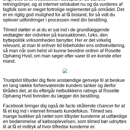
retningslinjer, og at internet selskabet nu og da vurderes af
fagfolk som er meget fortrolige reglementet på området. Det
er en rigtig god mulighed for at få bistand, for så vidt du
oplever udfordringer i processen med din bestilling.
Tilmed støtter vi at du er sat ind i de grundlæggende
vedtægter der indvirker på transaktionen, f.eks. den
byttepolitik virksomheden benytter. Her er det virkelig
relevant, at man til enhver tid bibeholder ens ordrekvittering,
så man når som helst vil kunne bevidne ordren af Rosette
Ophæng Hvid, om man søger efter varer til en kvinde eller
mand.
Trustpilot tilbyder dig flere anstændige genveje til at beskue
en lang række forhenværende kunders tanker og derfor
tilrådes det, at du eftergår netbutikkens ratings af Rosette
Ophæng Hvid forinden du lægger din bestilling.
Facebook bringer dig også de facto strålende chancer for at
få et kig ind i internet firmaets kundefokus. Tilmed ses
mange butikker på nettet som tilbyder kunderne at udfærdige
en bedømmelse af købsoplevelsen, som tilmed bør udnyttes
til at få et indtryk af hvor tilfredse kunderne er.