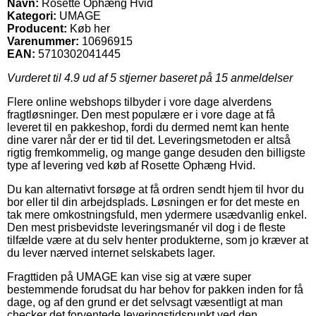
Navn:
Rosette Ophæng Hvid
Kategori:
UMAGE
Producent:
Køb her
Varenummer:
10696915
EAN:
5710302041445
Vurderet til
4.9
ud af 5 stjerner baseret på
15
anmeldelser
Flere online webshops tilbyder i vore dage alverdens
fragtløsninger. Den mest populære er i vore dage at få
leveret til en pakkeshop, fordi du dermed nemt kan hente
dine varer når der er tid til det. Leveringsmetoden er altså
rigtig fremkommelig, og mange gange desuden den billigste
type af levering ved køb af Rosette Ophæng Hvid.
Du kan alternativt forsøge at få ordren sendt hjem til hvor du
bor eller til din arbejdsplads. Løsningen er for det meste en
tak mere omkostningsfuld, men ydermere usædvanlig enkel.
Den mest prisbevidste leveringsmanér vil dog i de fleste
tilfælde være at du selv henter produkterne, som jo kræver at
du lever nærved internet selskabets lager.
Fragttiden på UMAGE kan vise sig at være super
bestemmende forudsat du har behov for pakken inden for få
dage, og af den grund er det selvsagt væsentligt at man
checker det forventede leveringstidspunkt ved den