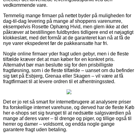
vedkommende vare.
Temmelig mange firmaer på nettet byder på muligheden for
dag-til-dag levering på mange af shoppens varenumre,
eksempelvis Rosette Ophæng Hvid, men glem ikke at det
påkræver at bestillingen fuldbyrdes tidligere end et nøjagtigt
klokkeslæt, med det formål at de garanteret kan nå at få de
nye varer ekspederet før de pakkeansatte har fri.
Nogle online firmaer yder fragt uden gebyr, men i de fleste
tilfælde kræver det at man køber for en konkret pris.
Alternativt bør man beslutte sig for den prisbilligste
fragtløsning, som i de fleste tilfælde – uanset om du befinder
sig tæt på Esbjerg, Grenaa eller Skagen – vil være at få
fragtfirmaet til at levere ordren til et afhentningssted.
Det er jo ret så smart for internetbrugere at analysere priser
fra forskellige internet varehuse, og derved har de fleste Køb
her e-shops set sig tvunget til at nedsætte salgsværdien på
mange af deres varer – til drenge og piger, og tillige også til
herrer og damer – voldsomt, og endda nogle gange
garantere fragt uden betaling.