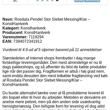
Navn:
Rosdala Pendel Stor Slebet Messing/Klar –
KonstHantverk
Kategori:
Konsthantverk
Producent:
KonstHantverk
Varenummer:
7119294
EAN:
7394072341912
Vurderet til
4.9
ud af 5 stjerner baseret på
11
anmeldelser
Størstedelen af internet shops frembyder i dag mange
forskellige leveringsmåder. Den mest almindelige er nu til
dags pakkeshops, og så afhenter du blot de købte produkter
lige når det passer dig. Fragtformen er altså i høj grad nem,
samt endda desuden den mest letkøbte fragtløsning ved køb
af Rosdala Pendel Stor Slebet Messing/Klar –
KonstHantverk.
Du burde alternativt tænke over at få produkterne leveret til
din bopæl eller til hvor du arbejder. Metoden er desværre en
anelse mere pebret, men på den anden side usædvanlig
hensigtsmæssig. Den billigste form for levering vil dog altid