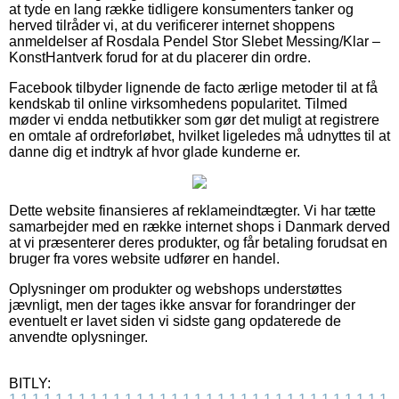
at tyde en lang række tidligere konsumenters tanker og
herved tilråder vi, at du verificerer internet shoppens
anmeldelser af Rosdala Pendel Stor Slebet Messing/Klar –
KonstHantverk forud for at du placerer din ordre.
Facebook tilbyder lignende de facto ærlige metoder til at få
kendskab til online virksomhedens popularitet. Tilmed
møder vi endda netbutikker som gør det muligt at registrere
en omtale af ordreforløbet, hvilket ligeledes må udnyttes til at
danne dig et indtryk af hvor glade kunderne er.
Dette website finansieres af reklameindtægter. Vi har tætte
samarbejder med en række internet shops i Danmark derved
at vi præsenterer deres produkter, og får betaling forudsat en
bruger fra vores website udfører en handel.
Oplysninger om produkter og webshops understøttes
jævnligt, men der tages ikke ansvar for forandringer der
eventuelt er lavet siden vi sidste gang opdaterede de
anvendte oplysninger.
BITLY: