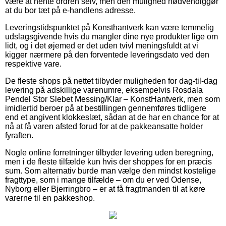
være at hente ordren selv, men den mulighed nødvendiggør
at du bor tæt på e-handlens adresse.
Leveringstidspunktet på Konsthantverk kan være temmelig
udslagsgivende hvis du mangler dine nye produkter lige om
lidt, og i det øjemed er det uden tvivl meningsfuldt at vi
kigger nærmere på den forventede leveringsdato ved den
respektive vare.
De fleste shops på nettet tilbyder muligheden for dag-til-dag
levering på adskillige varenumre, eksempelvis Rosdala
Pendel Stor Slebet Messing/Klar – KonstHantverk, men som
imidlertid beroer på at bestillingen gennemføres tidligere
end et angivent klokkeslæt, sådan at de har en chance for at
nå at få varen afsted forud for at de pakkeansatte holder
fyraften.
Nogle online forretninger tilbyder levering uden beregning,
men i de fleste tilfælde kun hvis der shoppes for en præcis
sum. Som alternativ burde man vælge den mindst kostelige
fragttype, som i mange tilfælde – om du er ved Odense,
Nyborg eller Bjerringbro – er at få fragtmanden til at køre
varerne til en pakkeshop.