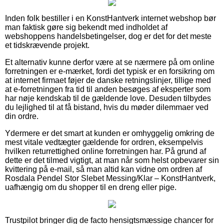
Inden folk bestiller i en KonstHantverk internet webshop bør
man faktisk gøre sig bekendt med indholdet af
webshoppens handelsbetingelser, dog er det for det meste
et tidskrævende projekt.
Et alternativ kunne derfor være at se nærmere på om online
forretningen er e-mærket, fordi det typisk er en forsikring om
at internet firmaet føjer de danske retningslinjer, tillige med
at e-forretningen fra tid til anden besøges af eksperter som
har nøje kendskab til de gældende love. Desuden tilbydes
du lejlighed til at få bistand, hvis du møder dilemmaer ved
din ordre.
Ydermere er det smart at kunden er omhyggelig omkring de
mest vitale vedtægter gældende for ordren, eksempelvis
hvilken returrettighed online forretningen har. På grund af
dette er det tilmed vigtigt, at man når som helst opbevarer sin
kvittering på e-mail, så man altid kan vidne om ordren af
Rosdala Pendel Stor Slebet Messing/Klar – KonstHantverk,
uafhængig om du shopper til en dreng eller pige.
Trustpilot bringer dig de facto hensigtsmæssige chancer for