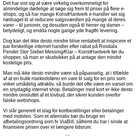
Det har vist sig at være virkelig overkommeligt for
almindelige dødelige at søge sig frem til priser på flere e-
shops, og så har mange KonstHantverk e-handler set sig
nødsaget til at reducere salgsværdien på mange af deres
varer – til juniorer, og desuden også til herrer og damer –
betydeligt, og endda nogle gange yde fragtfri levering.
Dog kan det ikke desto mindre blive rentabelt at inspicere et
par forskellige internet handler efter rabat på Rosdala
Pendel Stor Slebet Messing/Klar – KonstHantverk før du
shopper, så man er skudsikker på at antage den mindst
kostelige pris.
Man må ikke desto mindre være så påpasselig, at i tilfælde
af at en butik markedsfører en vare til salg for en pris som
virker umådelig attraktiv, så burde det ofte være en varsel om
en snydagtig internet shop. Betalinger med kort er ikke desto
mindre omsluttet af et lovbud, der sikrer kunden overfor
falske webshops.
Vi slår generelt et slag for kortbestillinger eller betalinger
med mobilen. Som et alternativ bør du bruge en
afbetalingsordning som fx ViaBill, såfremt du har i sinde at
finansiere prisen over et længere tidsrum.