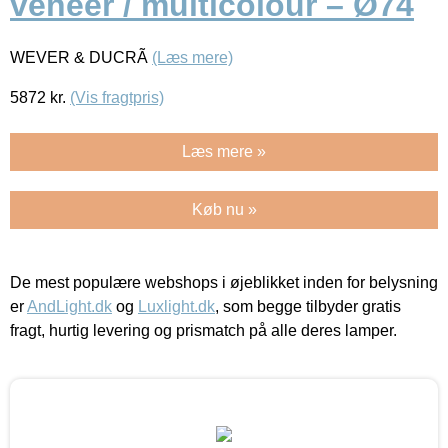
veneer / multicolour – Ø74
WEVER & DUCRÃ
(Læs mere)
5872
kr.
(Vis fragtpris)
Læs mere »
Køb nu »
De mest populære webshops i øjeblikket inden for belysning
er
AndLight.dk
og
Luxlight.dk
, som begge tilbyder gratis
fragt, hurtig levering og prismatch på alle deres lamper.