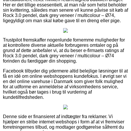
Her er det tillige essesentielt, at man når som helst beholder
sin kvittering, således man senere vil kunne påvise sit køb af
Rock 3.0 pendel, dark grey veneer / multicolour – Ø74,
ligegyldigt om man skal købe gave til en dreng eller pige.
Trustpilot fremskaffer nogenlunde fornemme muligheder for
at kontrollere diverse aktuelle forbrugeres omtaler og på
grund af dette anbefaler vi, at du beser e-firmaets ratings af
Rock 3.0 pendel, dark grey veneer / multicolour – Ø74
forinden du færdiggør din shopping.
Facebook tilbyder dig ydermere altid belejlige løsninger til at
få en idé om online webshoppens kundefokus. I øvrigt ser vi
en del online varehuse i Danmark som giver folk mulighed
for at udforme en anmeldelse af virksomhedens service,
hvilket også bør tages i brug til vurdering af
kundetilfredsheden.
Denne side er finansieret af indtægter fra reklamer. Vi
hjælper en stribe internet webshops i form af at vi fremviser
forretningernes tilbud, og modtager godtgørelse såfremt du