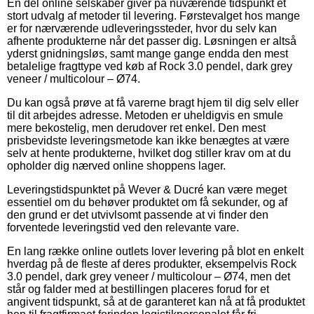
En del online selskaber giver på nuværende tidspunkt et
stort udvalg af metoder til levering. Førstevalget hos mange
er for nærværende udleveringssteder, hvor du selv kan
afhente produkterne når det passer dig. Løsningen er altså
yderst gnidningsløs, samt mange gange endda den mest
betalelige fragttype ved køb af Rock 3.0 pendel, dark grey
veneer / multicolour – Ø74.
Du kan også prøve at få varerne bragt hjem til dig selv eller
til dit arbejdes adresse. Metoden er uheldigvis en smule
mere bekostelig, men derudover ret enkel. Den mest
prisbevidste leveringsmetode kan ikke benægtes at være
selv at hente produkterne, hvilket dog stiller krav om at du
opholder dig nærved online shoppens lager.
Leveringstidspunktet på Wever & Ducré kan være meget
essentiel om du behøver produktet om få sekunder, og af
den grund er det utvivlsomt passende at vi finder den
forventede leveringstid ved den relevante vare.
En lang række online outlets lover levering på blot en enkelt
hverdag på de fleste af deres produkter, eksempelvis Rock
3.0 pendel, dark grey veneer / multicolour – Ø74, men det
står og falder med at bestillingen placeres forud for et
angivent tidspunkt, så at de garanteret kan nå at få produktet