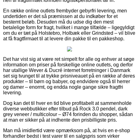
hen til fragtfirmaet forinden logistikpersonalet får fri.
En række online outlets frembyder gebyrfri levering, men
undertiden er det så præmissen at du indkøber for et
bestemt beløb. Desuden må du udse dig den mest
betalelige form for fragt, hvilket i mange tilfælde – ligegyldigt
om du er tæt på Holstebro, Holbæk eller Grindsted – vil blive
at få fragtfirmaet til at levere din pakke til en pakkeshop.
Det har vist sig at være ret simpelt for alle og enhver at søge
information om priser på forskellige online outlets, og derfor
har utallige Wever & Ducré internet forretninger i Danmark
set sig tvunget til at trykke prisniveauet på en række af deres
produkter – til børn og babyer, og endvidere også til herrer
og damer – enormt, og endda nogle gange sikre fragtfri
levering.
Dog kan det til hver en tid blive profitabelt at sammenholde
diverse webbutikker efter tilbud på Rock 3.0 pendel, dark
grey veneer / multicolour – Ø74 forinden du shopper, sådan
at man er sikker på at indhente den prisbilligste pris.
Man må imidlertid være opmærksom på, at hvis en e-shop
forhandler bedst i test varer til en salgspris som virker