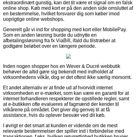
ekstraordinært gunstig, kan det tit være et signal om en falsk
online shop. Køb med kort er på den anden side omsluttet af
en bestemmelse, hvilket forsvarer dig som køber imod
uoprigtige online webshops.
Generelt går vi ind for shopping med kort eller MobilePay.
Som en anden løsning burde du udnytte en
afbetalingsløsning fra fx ViaBill, ifald du tilstræber at
godtgøre beløbet over en længere periode.
Inden nogen shopper hos en Wever & Ducré webbutik
behøver de altid gøre sig bekendt med indholdet af
virksomhedens vilkår, dog er det oftest ikke særlig morsomt.
Et andet alternativ er at finde ud af hvorvidt internet
virksomheden er e-mærket, som kan være en garanti for at
internet forhandleren respekterer de opstillede regler, samt
at e-butikken ofte evalueres af fagmænd der kender til
vilkårene på området. Det giver dig genvej til at få
assistance, hvis du oplever besvær ved dit køb.
I øvrigt er det smart at kunden er vidende om de mest
relevante bestemmelser der spiller ind i forbindelse med
transaktionen, f.eks. hvilken returrettighed butikken bruger.