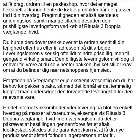
at få bragt ordren til en pakkeshop, hvor det er meget
fleksibelt at kunne hente de købte produkter når det passer
ind i din hverdag. Fragtmuligheden er altså særdeles
gnidningsløs, samt i mange tilfælde desuden den
prisbilligste leveringsform ved køb af Rituals 3 Doppia
væglampe, hvid.
Du burde derudover tænke over at få ordren sendt til din
lejlighed eller hus eller til adressen på dit arbejde.
Leveringsformen viser sig ofte lidt mindre prisbillig, men til
gengæld virkelig smart. Den billigste leveringsform vil dog til
enhver tid være at du selv henter pakken, hvilket stiller krav
om at du befinder dig nær netshoppens hjemsted.
Fragttiden på Væglamper er jo ekstremt væsentlig om du har
behov for pakken straks, så med det formål er det temmelig
klogt at man undersøger den forventede leveringstid for den
relevante vare.
En del internet virksomheder yder levering på blot en enkelt
hverdag på masser af varenumre, eksempelvis Rituals 3
Doppia væglampe, hvid, men vær vagtsom da det er
påkrævet at bestillingen gennemføres før et aftalt
klokkeslæt, således at de garanteret kan nå at få dit nye
produkt sendt afsted forinden lagerpersonalet får fri.