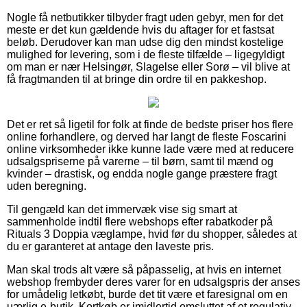
Nogle få netbutikker tilbyder fragt uden gebyr, men for det
meste er det kun gældende hvis du aftager for et fastsat
beløb. Derudover kan man udse dig den mindst kostelige
mulighed for levering, som i de fleste tilfælde – ligegyldigt
om man er nær Helsingør, Slagelse eller Sorø – vil blive at
få fragtmanden til at bringe din ordre til en pakkeshop.
Det er ret så ligetil for folk at finde de bedste priser hos flere
online forhandlere, og derved har langt de fleste Foscarini
online virksomheder ikke kunne lade være med at reducere
udsalgspriserne på varerne – til børn, samt til mænd og
kvinder – drastisk, og endda nogle gange præstere fragt
uden beregning.
Til gengæld kan det immervæk vise sig smart at
sammenholde indtil flere webshops efter rabatkoder på
Rituals 3 Doppia væglampe, hvid før du shopper, således at
du er garanteret at antage den laveste pris.
Man skal trods alt være så påpasselig, at hvis en internet
webshop frembyder deres varer for en udsalgspris der anses
for umådelig letkøbt, burde det tit være et faresignal om en
uærlig e-butik. Kortkøb er imidlertid omsluttet af et regulativ,