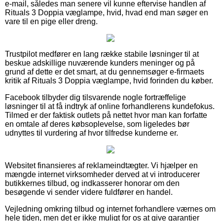
e-mail, således man senere vil kunne eftervise handlen af
Rituals 3 Doppia væglampe, hvid, hvad end man søger en
vare til en pige eller dreng.
Trustpilot medfører en lang række stabile løsninger til at
beskue adskillige nuværende kunders meninger og på
grund af dette er det smart, at du gennemsøger e-firmaets
kritik af Rituals 3 Doppia væglampe, hvid forinden du køber.
Facebook tilbyder dig tilsvarende nogle fortræffelige
løsninger til at få indtryk af online forhandlerens kundefokus.
Tilmed er der faktisk outlets på nettet hvor man kan forfatte
en omtale af deres købsoplevelse, som ligeledes bør
udnyttes til vurdering af hvor tilfredse kunderne er.
Websitet finansieres af reklameindtægter. Vi hjælper en
mængde internet virksomheder derved at vi introducerer
butikkernes tilbud, og indkasserer honorar om den
besøgende vi sender videre fuldfører en handel.
Vejledning omkring tilbud og internet forhandlere værnes om
hele tiden, men det er ikke muligt for os at give garantier