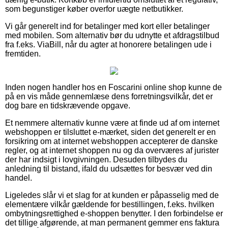
som begunstiger køber overfor uægte netbutikker.
Vi går generelt ind for betalinger med kort eller betalinger
med mobilen. Som alternativ bør du udnytte et afdragstilbud
fra f.eks. ViaBill, når du agter at honorere betalingen ude i
fremtiden.
Inden nogen handler hos en Foscarini online shop kunne de
på en vis måde gennemlæse dens forretningsvilkår, det er
dog bare en tidskrævende opgave.
Et nemmere alternativ kunne være at finde ud af om internet
webshoppen er tilsluttet e-mærket, siden det generelt er en
forsikring om at internet webshoppen accepterer de danske
regler, og at internet shoppen nu og da overværes af jurister
der har indsigt i lovgivningen. Desuden tilbydes du
anledning til bistand, ifald du udsættes for besvær ved din
handel.
Ligeledes slår vi et slag for at kunden er påpasselig med de
elementære vilkår gældende for bestillingen, f.eks. hvilken
ombytningsrettighed e-shoppen benytter. I den forbindelse er
det tillige afgørende, at man permanent gemmer ens faktura