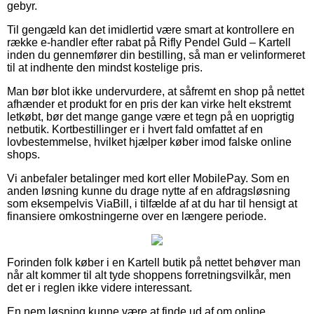
gebyr.
Til gengæld kan det imidlertid være smart at kontrollere en
række e-handler efter rabat på Rifly Pendel Guld – Kartell
inden du gennemfører din bestilling, så man er velinformeret
til at indhente den mindst kostelige pris.
Man bør blot ikke undervurdere, at såfremt en shop på nettet
afhænder et produkt for en pris der kan virke helt ekstremt
letkøbt, bør det mange gange være et tegn på en uoprigtig
netbutik. Kortbestillinger er i hvert fald omfattet af en
lovbestemmelse, hvilket hjælper køber imod falske online
shops.
Vi anbefaler betalinger med kort eller MobilePay. Som en
anden løsning kunne du drage nytte af en afdragsløsning
som eksempelvis ViaBill, i tilfælde af at du har til hensigt at
finansiere omkostningerne over en længere periode.
Forinden folk køber i en Kartell butik på nettet behøver man
når alt kommer til alt tyde shoppens forretningsvilkår, men
det er i reglen ikke videre interessant.
En nem løsning kunne være at finde ud af om online