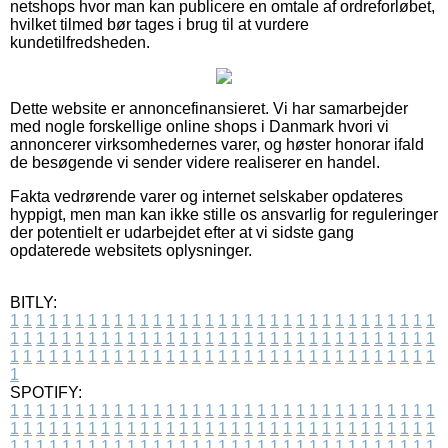
netshops hvor man kan publicere en omtale af ordreforløbet,
hvilket tilmed bør tages i brug til at vurdere
kundetilfredsheden.
Dette website er annoncefinansieret. Vi har samarbejder
med nogle forskellige online shops i Danmark hvori vi
annoncerer virksomhedernes varer, og høster honorar ifald
de besøgende vi sender videre realiserer en handel.
Fakta vedrørende varer og internet selskaber opdateres
hyppigt, men man kan ikke stille os ansvarlig for reguleringer
der potentielt er udarbejdet efter at vi sidste gang
opdaterede websitets oplysninger.
BITLY:
1
1
1
1
1
1
1
1
1
1
1
1
1
1
1
1
1
1
1
1
1
1
1
1
1
1
1
1
1
1
1
1
1
1
1
1
1
1
1
1
1
1
1
1
1
1
1
1
1
1
1
1
1
1
1
1
1
1
1
1
1
1
1
1
1
1
1
1
1
1
1
1
1
1
1
1
1
1
1
1
1
1
1
1
1
1
1
1
1
1
1
1
1
1
1
1
1
1
1
1
SPOTIFY:
1
1
1
1
1
1
1
1
1
1
1
1
1
1
1
1
1
1
1
1
1
1
1
1
1
1
1
1
1
1
1
1
1
1
1
1
1
1
1
1
1
1
1
1
1
1
1
1
1
1
1
1
1
1
1
1
1
1
1
1
1
1
1
1
1
1
1
1
1
1
1
1
1
1
1
1
1
1
1
1
1
1
1
1
1
1
1
1
1
1
1
1
1
1
1
1
1
1
1