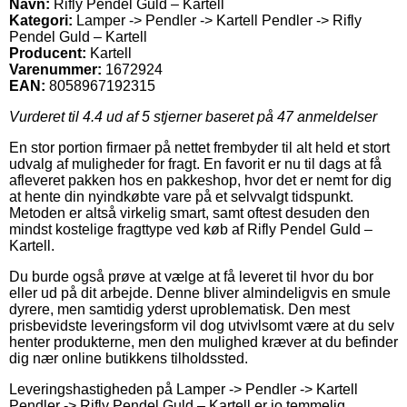
Navn:
Rifly Pendel Guld – Kartell
Kategori:
Lamper -> Pendler -> Kartell Pendler -> Rifly
Pendel Guld – Kartell
Producent:
Kartell
Varenummer:
1672924
EAN:
8058967192315
Vurderet til
4.4
ud af 5 stjerner baseret på
47
anmeldelser
En stor portion firmaer på nettet frembyder til alt held et stort
udvalg af muligheder for fragt. En favorit er nu til dags at få
afleveret pakken hos en pakkeshop, hvor det er nemt for dig
at hente din nyindkøbte vare på et selvvalgt tidspunkt.
Metoden er altså virkelig smart, samt oftest desuden den
mindst kostelige fragttype ved køb af Rifly Pendel Guld –
Kartell.
Du burde også prøve at vælge at få leveret til hvor du bor
eller ud på dit arbejde. Denne bliver almindeligvis en smule
dyrere, men samtidig yderst uproblematisk. Den mest
prisbevidste leveringsform vil dog utvivlsomt være at du selv
henter produkterne, men den mulighed kræver at du befinder
dig nær online butikkens tilholdssted.
Leveringshastigheden på Lamper -> Pendler -> Kartell
Pendler -> Rifly Pendel Guld – Kartell er jo temmelig