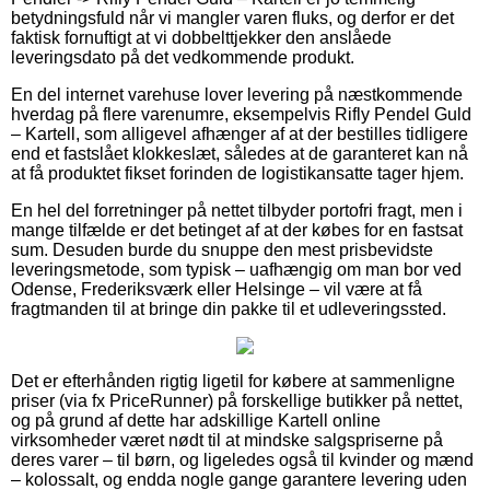
betydningsfuld når vi mangler varen fluks, og derfor er det
faktisk fornuftigt at vi dobbelttjekker den anslåede
leveringsdato på det vedkommende produkt.
En del internet varehuse lover levering på næstkommende
hverdag på flere varenumre, eksempelvis Rifly Pendel Guld
– Kartell, som alligevel afhænger af at der bestilles tidligere
end et fastslået klokkeslæt, således at de garanteret kan nå
at få produktet fikset forinden de logistikansatte tager hjem.
En hel del forretninger på nettet tilbyder portofri fragt, men i
mange tilfælde er det betinget af at der købes for en fastsat
sum. Desuden burde du snuppe den mest prisbevidste
leveringsmetode, som typisk – uafhængig om man bor ved
Odense, Frederiksværk eller Helsinge – vil være at få
fragtmanden til at bringe din pakke til et udleveringssted.
Det er efterhånden rigtig ligetil for købere at sammenligne
priser (via fx PriceRunner) på forskellige butikker på nettet,
og på grund af dette har adskillige Kartell online
virksomheder været nødt til at mindske salgspriserne på
deres varer – til børn, og ligeledes også til kvinder og mænd
– kolossalt, og endda nogle gange garantere levering uden