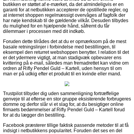
butikken er støttet af e-mærket, da det almindeligvis er en
garanti for at netbutikken accepterer de opstillede regler, og
at internet shoppen regelmæssigt overvåges af fagfolk der
har nøje kendskab til de gældende vilkår. Desuden tilbydes
du mulighed for en hjælpende hånd, såfremt du får
dilemmaer i processen med dit indkøb.
Foruden dette tilrådes det at du er opmærksom på de mest
basale retningslinjer i forbindelse med bestillingen, til
eksempel den returret webshoppen benytter. I relation til det
er det ydermere vigtigt, at man stadigvæk opbevarer ens
kvittering på e-mail, således man fremadrettet kan vidne om
ordren af Rifly Pendel Guld – Kartell, uden hensyn til om
man er på udkig efter et produkt til en kvinde eller mand.
Trustpilot tilbyder dig uden sammenligning fortræffelige
genveje til at efterse en stor gruppe eksisterende forbrugeres
domme og derfor slår vi et slag for, at du besigtiger online
firmaets bedømmelser af Rifly Pendel Guld – Kartell forud
for at du lægger din bestilling.
Facebook præsterer tillige faktisk passende metoder til at få
indsigt i netbutikkens popularitet. Foruden det ses en del