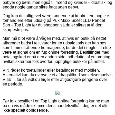
babyer og børn, men også til mænd og kvinder – drastisk, og
endda nogle gange sikre fragt uden gebyr.
Dog kan det alligevel være lønnende at kontrollere nogle e-
forhandlere efter udsalg på Puk Maxx Sixtet LED Pendel
Sort – Top Light før du shopper, så du er sikret at få den
skarpeste pris.
Man må blot være årvågen med, at hvis en butik på nettet
afhænder bedst i test varer for en udsalgspris der kan ses
som himmelråbende fremragende, burde det i nogle tilfælde
være et signal om en fup online forretning. Bestillinger med
betalingskort er på den anden side indbefattet af en ordning,
hvilket skærmer folk overfor uoprigtige butikker på nettet.
Vi tilråder kortbetalinger eller betalinger med mobilen.
Alternativt kan du overveje et afdragstilbud som eksempelvis
ViaBill, for så vidt du higer efter at godtgøre pengene over
en periode.
Før folk bestiller i en Top Light online forretning kunne man
på en vis måde skimme dens handelsvilkår, dog er det ofte
ikke specielt ophidsende.