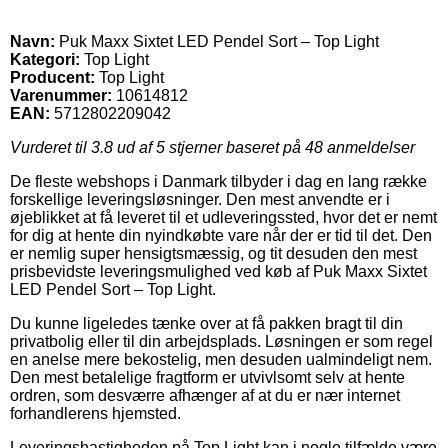
Navn:
Puk Maxx Sixtet LED Pendel Sort – Top Light
Kategori:
Top Light
Producent:
Top Light
Varenummer:
10614812
EAN:
5712802209042
Vurderet til
3.8
ud af 5 stjerner baseret på
48
anmeldelser
De fleste webshops i Danmark tilbyder i dag en lang række
forskellige leveringsløsninger. Den mest anvendte er i
øjeblikket at få leveret til et udleveringssted, hvor det er nemt
for dig at hente din nyindkøbte vare når der er tid til det. Den
er nemlig super hensigtsmæssig, og tit desuden den mest
prisbevidste leveringsmulighed ved køb af Puk Maxx Sixtet
LED Pendel Sort – Top Light.
Du kunne ligeledes tænke over at få pakken bragt til din
privatbolig eller til din arbejdsplads. Løsningen er som regel
en anelse mere bekostelig, men desuden ualmindeligt nem.
Den mest betalelige fragtform er utvivlsomt selv at hente
ordren, som desværre afhænger af at du er nær internet
forhandlerens hjemsted.
Leveringshastigheden på Top Light kan i nogle tilfælde være