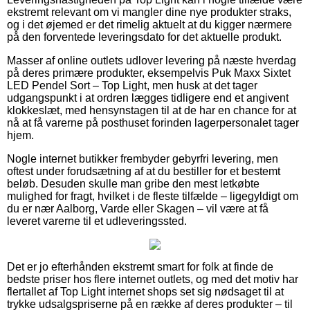
ekstremt relevant om vi mangler dine nye produkter straks,
og i det øjemed er det rimelig aktuelt at du kigger nærmere
på den forventede leveringsdato for det aktuelle produkt.
Masser af online outlets udlover levering på næste hverdag
på deres primære produkter, eksempelvis Puk Maxx Sixtet
LED Pendel Sort – Top Light, men husk at det tager
udgangspunkt i at ordren lægges tidligere end et angivent
klokkeslæt, med hensynstagen til at de har en chance for at
nå at få varerne på posthuset forinden lagerpersonalet tager
hjem.
Nogle internet butikker frembyder gebyrfri levering, men
oftest under forudsætning af at du bestiller for et bestemt
beløb. Desuden skulle man gribe den mest letkøbte
mulighed for fragt, hvilket i de fleste tilfælde – ligegyldigt om
du er nær Aalborg, Varde eller Skagen – vil være at få
leveret varerne til et udleveringssted.
Det er jo efterhånden ekstremt smart for folk at finde de
bedste priser hos flere internet outlets, og med det motiv har
flertallet af Top Light internet shops set sig nødsaget til at
trykke udsalgspriserne på en række af deres produkter – til