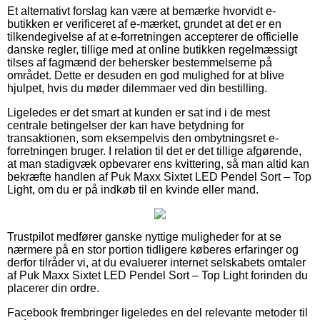
Et alternativt forslag kan være at bemærke hvorvidt e-
butikken er verificeret af e-mærket, grundet at det er en
tilkendegivelse af at e-forretningen accepterer de officielle
danske regler, tillige med at online butikken regelmæssigt
tilses af fagmænd der behersker bestemmelserne på
området. Dette er desuden en god mulighed for at blive
hjulpet, hvis du møder dilemmaer ved din bestilling.
Ligeledes er det smart at kunden er sat ind i de mest
centrale betingelser der kan have betydning for
transaktionen, som eksempelvis den ombytningsret e-
forretningen bruger. I relation til det er det tillige afgørende,
at man stadigvæk opbevarer ens kvittering, så man altid kan
bekræfte handlen af Puk Maxx Sixtet LED Pendel Sort – Top
Light, om du er på indkøb til en kvinde eller mand.
Trustpilot medfører ganske nyttige muligheder for at se
nærmere på en stor portion tidligere køberes erfaringer og
derfor tilråder vi, at du evaluerer internet selskabets omtaler
af Puk Maxx Sixtet LED Pendel Sort – Top Light forinden du
placerer din ordre.
Facebook frembringer ligeledes en del relevante metoder til