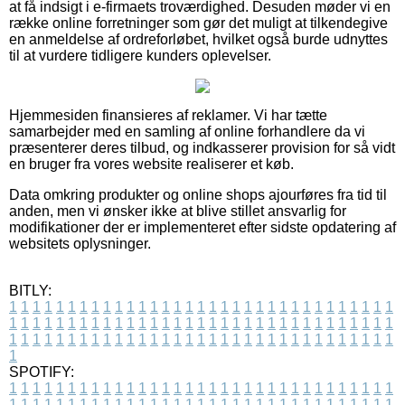
at få indsigt i e-firmaets troværdighed. Desuden møder vi en
række online forretninger som gør det muligt at tilkendegive
en anmeldelse af ordreforløbet, hvilket også burde udnyttes
til at vurdere tidligere kunders oplevelser.
Hjemmesiden finansieres af reklamer. Vi har tætte
samarbejder med en samling af online forhandlere da vi
præsenterer deres tilbud, og indkasserer provision for så vidt
en bruger fra vores website realiserer et køb.
Data omkring produkter og online shops ajourføres fra tid til
anden, men vi ønsker ikke at blive stillet ansvarlig for
modifikationer der er implementeret efter sidste opdatering af
websitets oplysninger.
BITLY:
1
1
1
1
1
1
1
1
1
1
1
1
1
1
1
1
1
1
1
1
1
1
1
1
1
1
1
1
1
1
1
1
1
1
1
1
1
1
1
1
1
1
1
1
1
1
1
1
1
1
1
1
1
1
1
1
1
1
1
1
1
1
1
1
1
1
1
1
1
1
1
1
1
1
1
1
1
1
1
1
1
1
1
1
1
1
1
1
1
1
1
1
1
1
1
1
1
1
1
1
SPOTIFY:
1
1
1
1
1
1
1
1
1
1
1
1
1
1
1
1
1
1
1
1
1
1
1
1
1
1
1
1
1
1
1
1
1
1
1
1
1
1
1
1
1
1
1
1
1
1
1
1
1
1
1
1
1
1
1
1
1
1
1
1
1
1
1
1
1
1