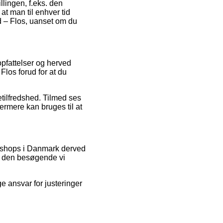
llingen, f.eks. den
at man til enhver tid
d – Flos, uanset om du
 opfattelser og herved
Flos forud for at du
tilfredshed. Tilmed ses
ermere kan bruges til at
et shops i Danmark derved
at den besøgende vi
e ansvar for justeringer