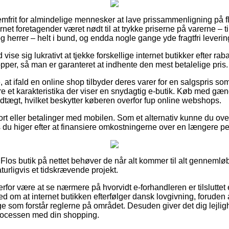
mfrit for almindelige mennesker at lave prissammenligning på fler
rnet foretagender været nødt til at trykke priserne på varerne – t
g herrer – helt i bund, og endda nogle gange yde fragtfri leverin
d vise sig lukrativt at tjekke forskellige internet butikker efter r
pper, så man er garanteret at indhente den mest betalelige pris.
t ifald en online shop tilbyder deres varer for en salgspris som 
ære et karakteristika der viser en snydagtig e-butik. Køb med gæn
vedtægt, hvilket beskytter køberen overfor fup online webshops.
ort eller betalinger med mobilen. Som et alternativ kunne du ove
s du higer efter at finansiere omkostningerne over en længere pe
n Flos butik på nettet behøver de når alt kommer til alt gennem
aturligvis et tidskrævende projekt.
for være at se nærmere på hvorvidt e-forhandleren er tilsluttet
ed om at internet butikken efterfølger dansk lovgivning, foruden 
som forstår reglerne på området. Desuden giver det dig lejlighed
 processen med din shopping.