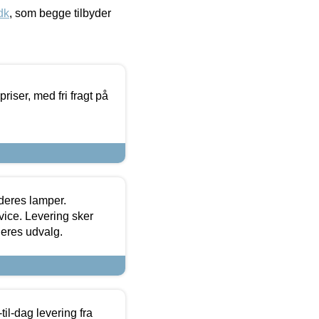
dk
, som begge tilbyder
priser, med fri fragt på
 deres lamper.
ice. Levering sker
deres udvalg.
l-dag levering fra