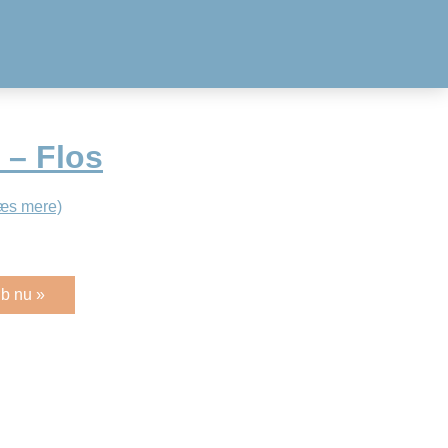
 – Flos
æs mere)
b nu »