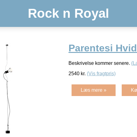
Rock n Royal
Parentesi Hvid
Beskrivelse kommer senere.
(L
2540
kr.
(Vis fragtpris)
Læs mere »
Kø