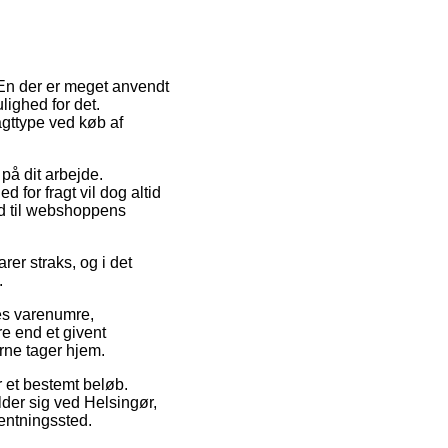
. En der er meget anvendt
lighed for det.
gttype ved køb af
 på dit arbejde.
 for fragt vil dog altid
nd til webshoppens
er straks, og i det
.
res varenumre,
re end et givent
rne tager hjem.
r et bestemt beløb.
lder sig ved Helsingør,
hentningssted.