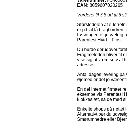
Varenummer:
F540000
EAN:
8059607020265
Vurderet til
3.8
ud af 5 st
Størstedelen af e-forretn
er p.t. at få bragt ordre
Løsningen er jo vældig 
Parentesi Hvid – Flos.
Du burde derudover foretræ
Fragtmetoden bliver tit en
vise sig at være selv at
adresse.
Antal dages levering på 
øjemed er det jo væsentl
En del internet firmaer 
eksempelvis Parentesi Hvi
klokkeslæt, så de med si
Enkelte shops på nettet l
Alternativt bør du udvæl
Smørumnedre eller Bjerring