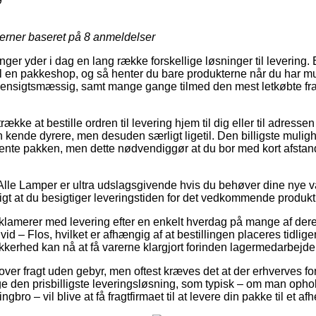
9
jerner baseret på
8
anmeldelser
inger yder i dag en lang række forskellige løsninger til levering
n til en pakkeshop, og så henter du bare produkterne når du har mu
hensigtsmæssig, samt mange gange tilmed den mest letkøbte fra
kke at bestille ordren til levering hjem til dig eller til adressen
 kende dyrere, men desuden særligt ligetil. Den billigste mulighed
 hente pakken, men dette nødvendiggør at du bor med kort afsta
Alle Lamper er ultra udslagsgivende hvis du behøver dine nye var
igt at du besigtiger leveringstiden for det vedkommende produkt
reklamerer med levering efter en enkelt hverdag på mange af de
d – Flos, hvilket er afhængig af at bestillingen placeres tidlige
kkerhed kan nå at få varerne klargjort forinden lagermedarbejde
over fragt uden gebyr, men oftest kræves det at der erhverves fo
ge den prisbilligste leveringsløsning, som typisk – om man opho
bro – vil blive at få fragtfirmaet til at levere din pakke til et af