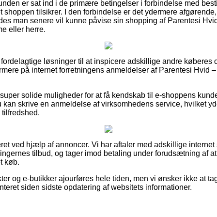
unden er sat ind i de primære betingelser i forbindelse med besti
t shoppen tilsikrer. I den forbindelse er det ydermere afgørende, 
ledes man senere vil kunne påvise sin shopping af Parentesi Hvi
e eller herre.
ut fordelagtige løsninger til at inspicere adskillige andre køberes
ærmere på internet forretningens anmeldelser af Parentesi Hvid – 
uper solide muligheder for at få kendskab til e-shoppens kunde
 kan skrive en anmeldelse af virksomhedens service, hvilket yd
 tilfredshed.
eret ved hjælp af annoncer. Vi har aftaler med adskillige intern
tningernes tilbud, og tager imod betaling under forudsætning af 
t køb.
r og e-butikker ajourføres hele tiden, men vi ønsker ikke at tag
teret siden sidste opdatering af websitets informationer.