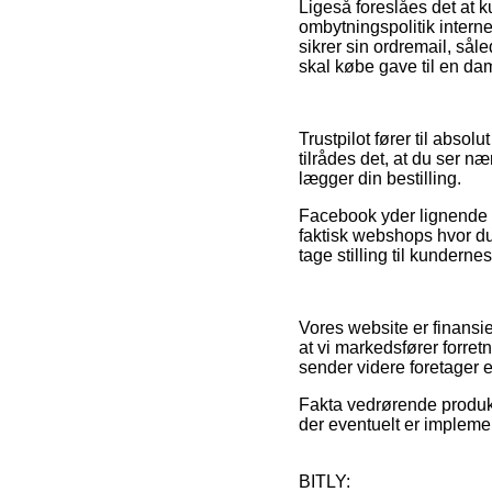
Ligeså foreslåes det at k
ombytningspolitik interne
sikrer sin ordremail, så
skal købe gave til en dam
Trustpilot fører til absol
tilrådes det, at du ser n
lægger din bestilling.
Facebook yder lignende s
faktisk webshops hvor du
tage stilling til kundernes
Vores website er finansi
at vi markedsfører forre
sender videre foretager e
Fakta vedrørende produkte
der eventuelt er implemen
BITLY: