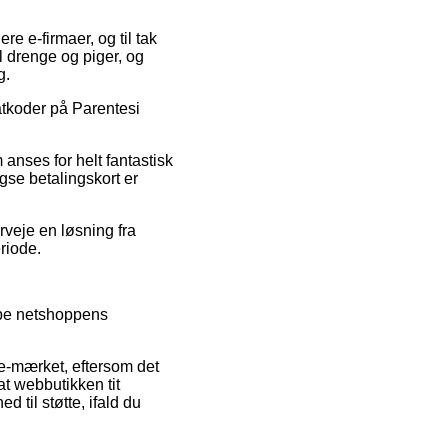
e e-firmaer, og til tak
il drenge og piger, og
g.
abatkoder på Parentesi
anses for helt fantastisk
gse betalingskort er
rveje en løsning fra
riode.
løbe netshoppens
 e-mærket, eftersom det
at webbutikken tit
 til støtte, ifald du