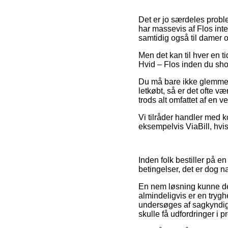
Det er jo særdeles proble
har massevis af Flos inte
samtidig også til damer o
Men det kan til hver en ti
Hvid – Flos inden du sho
Du må bare ikke glemme, a
letkøbt, så er det ofte v
trods alt omfattet af en 
Vi tilråder handler med k
eksempelvis ViaBill, hvi
Inden folk bestiller på e
betingelser, det er dog n
En nem løsning kunne der
almindeligvis er en trygh
undersøges af sagkyndige 
skulle få udfordringer i