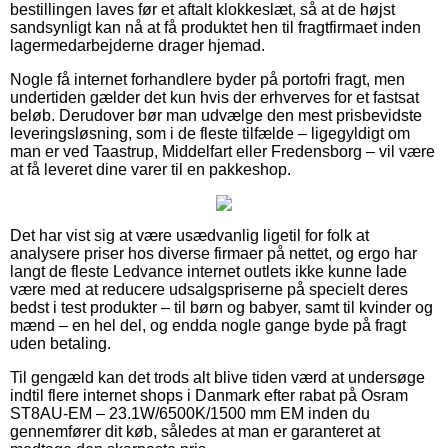
bestillingen laves før et aftalt klokkeslæt, så at de højst
sandsynligt kan nå at få produktet hen til fragtfirmaet inden
lagermedarbejderne drager hjemad.
Nogle få internet forhandlere byder på portofri fragt, men
undertiden gælder det kun hvis der erhverves for et fastsat
beløb. Derudover bør man udvælge den mest prisbevidste
leveringsløsning, som i de fleste tilfælde – ligegyldigt om
man er ved Taastrup, Middelfart eller Fredensborg – vil være
at få leveret dine varer til en pakkeshop.
Det har vist sig at være usædvanlig ligetil for folk at
analysere priser hos diverse firmaer på nettet, og ergo har
langt de fleste Ledvance internet outlets ikke kunne lade
være med at reducere udsalgspriserne på specielt deres
bedst i test produkter – til børn og babyer, samt til kvinder og
mænd – en hel del, og endda nogle gange byde på fragt
uden betaling.
Til gengæld kan det trods alt blive tiden værd at undersøge
indtil flere internet shops i Danmark efter rabat på Osram
ST8AU-EM – 23.1W/6500K/1500 mm EM inden du
gennemfører dit køb, således at man er garanteret at