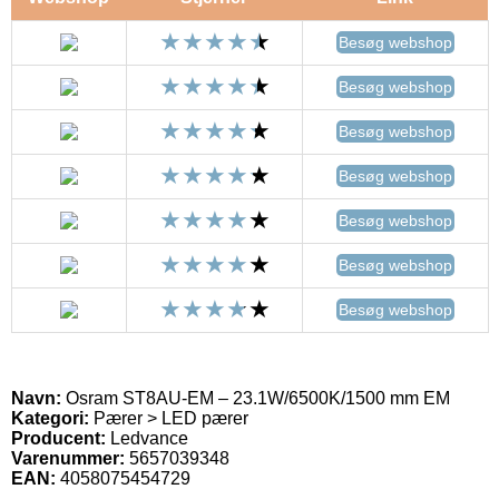
Besøg webshop
Besøg webshop
Besøg webshop
Besøg webshop
Besøg webshop
Besøg webshop
Besøg webshop
Navn:
Osram ST8AU-EM – 23.1W/6500K/1500 mm EM
Kategori:
Pærer > LED pærer
Producent:
Ledvance
Varenummer:
5657039348
EAN:
4058075454729