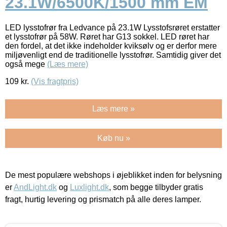
23.1W/6500K/1500 mm EM
LED lysstofrør fra Ledvance på 23.1W Lysstofsrøret erstatter
et lysstofrør på 58W. Røret har G13 sokkel. LED røret har
den fordel, at det ikke indeholder kviksølv og er derfor mere
miljøvenligt end de traditionelle lysstofrør. Samtidig giver det
også mege
(Læs mere)
109
kr.
(Vis fragtpris)
Læs mere »
Køb nu »
De mest populære webshops i øjeblikket inden for belysning
er
AndLight.dk
og
Luxlight.dk
, som begge tilbyder gratis
fragt, hurtig levering og prismatch på alle deres lamper.