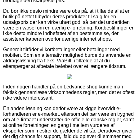
modtage den skarpeste pris.
Du bør ikke desto mindre være obs på, at i tilfælde af at en
butik på nettet tilbyder deres produkter til salg for en
udsalgspris der kan virke uhørt god, så bør det undertiden
være en varsel om en uærlig e-forretning. Kortbestillinger er
ikke desto mindre indbefattet af en bestemmelse, der
assisterer køberen overfor uærlige internet shops.
Generelt tilråder vi kortbetalinger eller betalinger med
mobilen. Som en alternativ mulighed burde du anvende en
afdragsløsning fra f.eks. ViaBill, i tilfælde af at du
efterspørger at afbetale beløbet over et længere tidsrum.
Inden nogen handler på en Ledvance shop kunne man
faktisk gennemlæse virksomhedens regler, men det er oftest
ikke videre interessant.
En anden løsning kan derfor være at kigge hvorvidt e-
forhandleren er e-mærket, eftersom det bør være en tryghed
om at e-firmaet understøtter de officielle danske regler, samt
at online forretningen en gang i mellem vurderes af
eksperter som mestrer de gældende vilkår. Derudover giver
det dig chance for support, ifald du oplever dilemmaer med