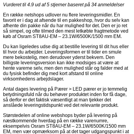
Vurderet til
4.9
ud af 5 stjerner baseret på
34
anmeldelser
En række netshops udlover nu flere leveringsmidler. En
favorit er i dag at afsende til en pakkeshop, hvor du selv kan
afhente din pakke når du har mulighed for det. Den er jo ret
så simpel, og ofte tilmed den mest letkøbte fragtmetode ved
køb af Osram ST8AU-EM – 23.1W/6500K/1500 mm EM.
Du kan ligeledes udse dig at bestille levering til dit hus eller
til hvor du arbejder. Leveringsformen er til tider en smule
mere bekostelig, men derudover yderst bekvem. Den
billigste leveringsversion kan ikke modsiges at være at
hente varerne selv, men den mulighed står og falder med at
du fysisk befinder dig med kort afstand til online
virksomhedens arbejdslager.
Antal dages levering på Pærer > LED pærer er jo temmelig
betydningsfuld når du behøver produktet inden for få dage,
så derfor er det faktisk væsentligt at man tjekker det
anslåede leveringstidspunkt ved det relevante produkt.
Størstedelen af online webshops byder på levering på
næstkommende hverdag på en række varenumre,
eksempelvis Osram ST8AU-EM – 23.1W/6500K/1500 mm
EM, men vær opmærksom på at det tager udgangspunkt i at