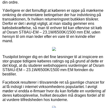
din ordre.
Yderligere er det fornuftigt at køberen er oppe på mærkerne
omkring de elementære betingelser der har indvirkning på
transaktionen, fx hvilken returneringsret butikken tilsikrer.
Derfor er det i øvrigt vigtigt, at man stadig gemmer ens
købsbekræftelse, så man til enhver tid kan eftervise sit køb
af Osram ST8AU-EM – 23.1W/6500K/1500 mm EM, uden
hensyn til om man leder efter en vare til en kvinde eller
mand.
Trustpilot bringer dig en del fine løsninger til at inspicere en
stor gruppe tidligere køberes ratings og på grund af dette er
det klogt, at du studerer webshoppens vurderinger af Osram
ST8AU-EM – 23.1W/6500K/1500 mm EM forinden du
bestiller.
Facebook resulterer i tilsvarende ret så gavnlige chancer for
at få indsigt i internet virksomhedens popularitet. I øvrigt
møder vi endda e-firmaer hvor du kan forfatte en vurdering af
deres købsoplevelse, hvilket desuden må drages fordel af til
at vurdere tilfredsheden hos kunderne.