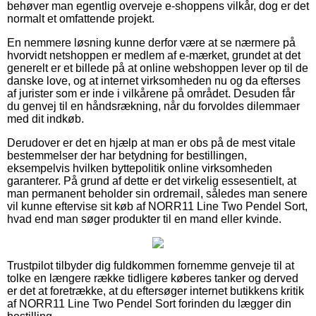
behøver man egentlig overveje e-shoppens vilkår, dog er det
normalt et omfattende projekt.
En nemmere løsning kunne derfor være at se nærmere på
hvorvidt netshoppen er medlem af e-mærket, grundet at det
generelt er et billede på at online webshoppen lever op til de
danske love, og at internet virksomheden nu og da efterses
af jurister som er inde i vilkårene på området. Desuden får
du genvej til en håndsrækning, når du forvoldes dilemmaer
med dit indkøb.
Derudover er det en hjælp at man er obs på de mest vitale
bestemmelser der har betydning for bestillingen,
eksempelvis hvilken byttepolitik online virksomheden
garanterer. På grund af dette er det virkelig essesentielt, at
man permanent beholder sin ordremail, således man senere
vil kunne eftervise sit køb af NORR11 Line Two Pendel Sort,
hvad end man søger produkter til en mand eller kvinde.
Trustpilot tilbyder dig fuldkommen fornemme genveje til at
tolke en længere række tidligere køberes tanker og derved
er det at foretrække, at du eftersøger internet butikkens kritik
af NORR11 Line Two Pendel Sort forinden du lægger din