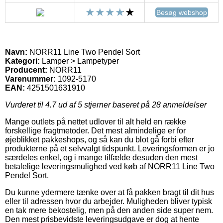
Besøg webshop
Navn:
NORR11 Line Two Pendel Sort
Kategori:
Lamper > Lampetyper
Producent:
NORR11
Varenummer:
1092-5170
EAN:
4251501631910
Vurderet til
4.7
ud af 5 stjerner baseret på
28
anmeldelser
Mange outlets på nettet udlover til alt held en række
forskellige fragtmetoder. Det mest almindelige er for
øjeblikket pakkeshops, og så kan du blot gå forbi efter
produkterne på et selvvalgt tidspunkt. Leveringsformen er jo
særdeles enkel, og i mange tilfælde desuden den mest
betalelige leveringsmulighed ved køb af NORR11 Line Two
Pendel Sort.
Du kunne ydermere tænke over at få pakken bragt til dit hus
eller til adressen hvor du arbejder. Muligheden bliver typisk
en tak mere bekostelig, men på den anden side super nem.
Den mest prisbevidste leveringsudgave er dog at hente