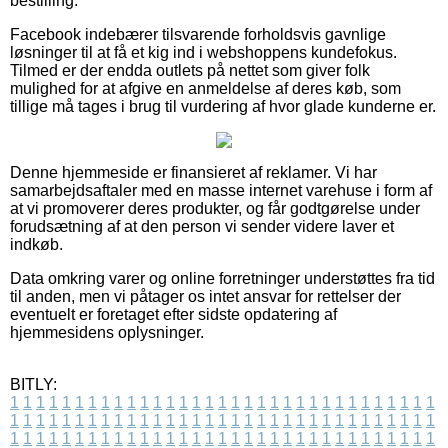
bestilling.
Facebook indebærer tilsvarende forholdsvis gavnlige
løsninger til at få et kig ind i webshoppens kundefokus.
Tilmed er der endda outlets på nettet som giver folk
mulighed for at afgive en anmeldelse af deres køb, som
tillige må tages i brug til vurdering af hvor glade kunderne er.
Denne hjemmeside er finansieret af reklamer. Vi har
samarbejdsaftaler med en masse internet varehuse i form af
at vi promoverer deres produkter, og får godtgørelse under
forudsætning af at den person vi sender videre laver et
indkøb.
Data omkring varer og online forretninger understøttes fra tid
til anden, men vi påtager os intet ansvar for rettelser der
eventuelt er foretaget efter sidste opdatering af
hjemmesidens oplysninger.
BITLY:
1
1
1
1
1
1
1
1
1
1
1
1
1
1
1
1
1
1
1
1
1
1
1
1
1
1
1
1
1
1
1
1
1
1
1
1
1
1
1
1
1
1
1
1
1
1
1
1
1
1
1
1
1
1
1
1
1
1
1
1
1
1
1
1
1
1
1
1
1
1
1
1
1
1
1
1
1
1
1
1
1
1
1
1
1
1
1
1
1
1
1
1
1
1
1
1
1
1
1