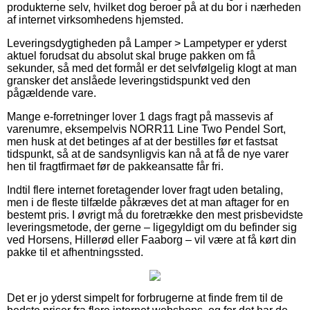
produkterne selv, hvilket dog beroer på at du bor i nærheden
af internet virksomhedens hjemsted.
Leveringsdygtigheden på Lamper > Lampetyper er yderst
aktuel forudsat du absolut skal bruge pakken om få
sekunder, så med det formål er det selvfølgelig klogt at man
gransker det anslåede leveringstidspunkt ved den
pågældende vare.
Mange e-forretninger lover 1 dags fragt på massevis af
varenumre, eksempelvis NORR11 Line Two Pendel Sort,
men husk at det betinges af at der bestilles før et fastsat
tidspunkt, så at de sandsynligvis kan nå at få de nye varer
hen til fragtfirmaet før de pakkeansatte får fri.
Indtil flere internet foretagender lover fragt uden betaling,
men i de fleste tilfælde påkræves det at man aftager for en
bestemt pris. I øvrigt må du foretrække den mest prisbevidste
leveringsmetode, der gerne – ligegyldigt om du befinder sig
ved Horsens, Hillerød eller Faaborg – vil være at få kørt din
pakke til et afhentningssted.
Det er jo yderst simpelt for forbrugerne at finde frem til de