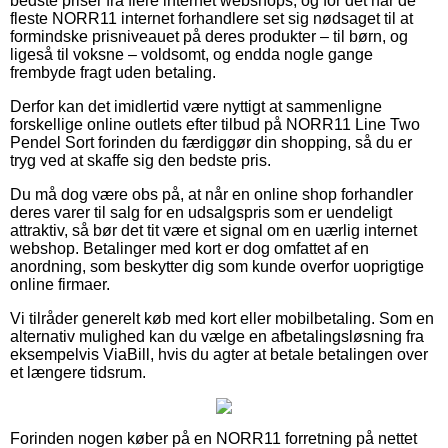
bedste priser fra flere internet webshops, og for det har de
fleste NORR11 internet forhandlere set sig nødsaget til at
formindske prisniveauet på deres produkter – til børn, og
ligeså til voksne – voldsomt, og endda nogle gange
frembyde fragt uden betaling.
Derfor kan det imidlertid være nyttigt at sammenligne
forskellige online outlets efter tilbud på NORR11 Line Two
Pendel Sort forinden du færdiggør din shopping, så du er
tryg ved at skaffe sig den bedste pris.
Du må dog være obs på, at når en online shop forhandler
deres varer til salg for en udsalgspris som er uendeligt
attraktiv, så bør det tit være et signal om en uærlig internet
webshop. Betalinger med kort er dog omfattet af en
anordning, som beskytter dig som kunde overfor uoprigtige
online firmaer.
Vi tilråder generelt køb med kort eller mobilbetaling. Som en
alternativ mulighed kan du vælge en afbetalingsløsning fra
eksempelvis ViaBill, hvis du agter at betale betalingen over
et længere tidsrum.
Forinden nogen køber på en NORR11 forretning på nettet