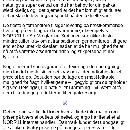
naturligvis super central om du har behov for din pakke
øjeblikkeligt, og i det øjemed er det helt fornuftigt at du ser
det anslåede leveringstidspunkt på den aktuelle vare.
De fleste e-forhandlere tilsiger levering på næstkommende
hverdag på en lang række varenumre, eksempelvis
NORR11 Le Six Væglampe Sort, men som ikke desto
mindre stiller krav om at transaktionen gennemføres tidligere
end et besluttet klokkeslæt, sådan at de har mulighed for at
nå at få varerne afsendt forinden logistikpersonalet har
fyraften.
Nogle internet shops garanterer levering uden beregning,
men for det meste stiller det krav om at der indkøbes for et
præcist beløb. Desuden bør du tage den mest letkøbte
mulighed for fragt, hvilket gerne – ligegyldigt om du opholder
sig ved Helsingør, Holbæk eller Bramming – vil være at få
dem til at bringe produkterne til en pakkeshop.
Det er i dag særligt let for enhver at finde information om
priser på tværs af outlets på nettet, og ergo har flertallet af
NORR11 internet handler i Danmark fundet det uundgåeligt
at sænke udsalgspriserne på mange af deres varer – til