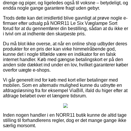
drenge og piger, og ligeledes også til voksne – betydeligt, og
endda nogle gange garantere fragt uden gebyr.
Trods dette kan det imidlertid blive gavnligt at prøve nogle e-
firmaer efter udsalg på NORR11 Le Six Væglampe Sort
forud for at du gennemfører din bestilling, sådan at du ikke er
i tvivl om at indhente den skarpeste pris.
Du må blot ikke overse, at når en online shop udbyder deres
produkter for en pris der kan virke himmelråbende god,
kunne det i nogle tilfælde være en indikator for en falsk
internet handler. Køb med gængse betalingskort er på den
anden side dækket ind under en lov, hvilket garanterer køber
overfor uægte e-shops.
Vi går generelt ind for køb med kort eller betalinger med
mobilen. Som en alternativ mulighed kunne du udnytte en
afdragsløsning fra for eksempel ViaBill, ifald du higer efter at
afdrage beløbet over et længere tidsrum.
Inden nogen handler i en NORR11 butik kunne de altid tage
stilling til forhandlerens regler, dog er det mange gange ikke
særlig morsomt.