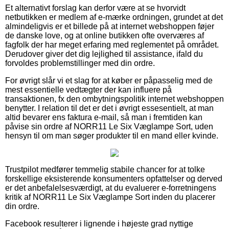
Et alternativt forslag kan derfor være at se hvorvidt
netbutikken er medlem af e-mærke ordningen, grundet at det
almindeligvis er et billede på at internet webshoppen føjer
de danske love, og at online butikken ofte overværes af
fagfolk der har meget erfaring med reglementet på området.
Derudover giver det dig lejlighed til assistance, ifald du
forvoldes problemstillinger med din ordre.
For øvrigt slår vi et slag for at køber er påpasselig med de
mest essentielle vedtægter der kan influere på
transaktionen, fx den ombytningspolitik internet webshoppen
benytter. I relation til det er det i øvrigt essesentielt, at man
altid bevarer ens faktura e-mail, så man i fremtiden kan
påvise sin ordre af NORR11 Le Six Væglampe Sort, uden
hensyn til om man søger produkter til en mand eller kvinde.
Trustpilot medfører temmelig stabile chancer for at tolke
forskellige eksisterende konsumenters opfattelser og derved
er det anbefalelsesværdigt, at du evaluerer e-forretningens
kritik af NORR11 Le Six Væglampe Sort inden du placerer
din ordre.
Facebook resulterer i lignende i højeste grad nyttige