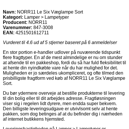
Navn:
NORR11 Le Six Væglampe Sort
Kategori:
Lamper > Lampetyper
Producent:
NORR11
Varenummer:
847-3008
EAN:
4251501612711
Vurderet til
4.6
ud af 5 stjerner baseret på
6
anmeldelser
En stor portion e-handler udlover på nuværende tidspunkt
flere fragttyper. En af de mest almindelige er nu om stunder
at afsende til en pakkeshop, fordi du så har fuld fleksibilitet til
at hente din nyindkøbte vare når du har mulighed for det.
Muligheden er jo særdeles ukompliceret, og ofte tilmed den
prisbilligste fragtform ved køb af NORR11 Le Six Væglampe
Sort.
Du bør ydermere overveje at bestille produkterne til levering
til din bolig eller til dit arbejdes adresse. Fragtløsningen
viser sig i regelen lidt dyrere, men endda super bekvem.
Den billigste leveringsudgave er utvivlsomt selv at hente
pakken, som dog betinges af at du befinder dig i nærheden
af internet butikkens hjemsted.
Leveringshastigheden på Lamper > Lampetyper er