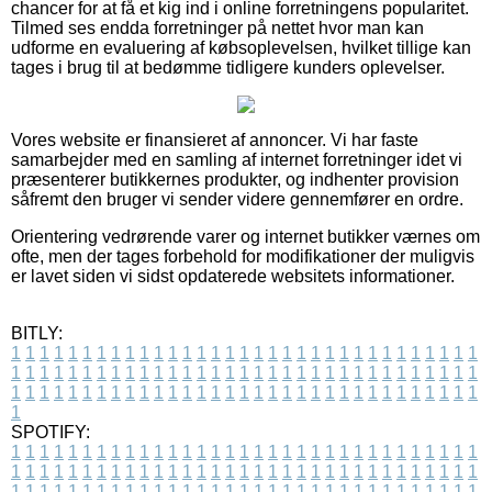
chancer for at få et kig ind i online forretningens popularitet.
Tilmed ses endda forretninger på nettet hvor man kan
udforme en evaluering af købsoplevelsen, hvilket tillige kan
tages i brug til at bedømme tidligere kunders oplevelser.
Vores website er finansieret af annoncer. Vi har faste
samarbejder med en samling af internet forretninger idet vi
præsenterer butikkernes produkter, og indhenter provision
såfremt den bruger vi sender videre gennemfører en ordre.
Orientering vedrørende varer og internet butikker værnes om
ofte, men der tages forbehold for modifikationer der muligvis
er lavet siden vi sidst opdaterede websitets informationer.
BITLY:
1
1
1
1
1
1
1
1
1
1
1
1
1
1
1
1
1
1
1
1
1
1
1
1
1
1
1
1
1
1
1
1
1
1
1
1
1
1
1
1
1
1
1
1
1
1
1
1
1
1
1
1
1
1
1
1
1
1
1
1
1
1
1
1
1
1
1
1
1
1
1
1
1
1
1
1
1
1
1
1
1
1
1
1
1
1
1
1
1
1
1
1
1
1
1
1
1
1
1
1
SPOTIFY:
1
1
1
1
1
1
1
1
1
1
1
1
1
1
1
1
1
1
1
1
1
1
1
1
1
1
1
1
1
1
1
1
1
1
1
1
1
1
1
1
1
1
1
1
1
1
1
1
1
1
1
1
1
1
1
1
1
1
1
1
1
1
1
1
1
1
1
1
1
1
1
1
1
1
1
1
1
1
1
1
1
1
1
1
1
1
1
1
1
1
1
1
1
1
1
1
1
1
1