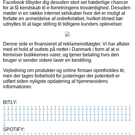
Facebook tilbyder dig desuden stort set hæderlige chancer
for at få kendskab til e-forretningens troværdighed. Desuden
møder vi en række internet selskaber hvor det er muligt at
forfatte en anmeldelse af ordreforløbet, hvilket tilmed bør
udnyttes til at tage stilling til tidligere kunders oplevelser.
Denne side er finansieret af reklameindtægter. Vi har aftaler
med et hold af outlets på nettet i Danmark i form af at vi
fremviser butikkernes varer, og tjener betaling hvis den
bruger vi sender videre laver en bestilling.
Vejledning om produkter og online firmaer opretholdes tit,
men der tages forbehold for justeringer der potentielt er
udført siden nyligste opdatering af hjemmesidens
informationer.
BITLY:
1
1
1
1
1
1
1
1
1
1
1
1
1
1
1
1
1
1
1
1
1
1
1
1
1
1
1
1
1
1
1
1
1
1
1
1
1
1
1
1
1
1
1
1
1
1
1
1
1
1
1
1
1
1
1
1
1
1
1
1
1
1
1
1
1
1
1
1
1
1
1
1
1
1
1
1
1
1
1
1
1
1
1
1
1
1
1
1
1
1
1
1
1
1
1
1
1
1
1
1
SPOTIFY:
1
1
1
1
1
1
1
1
1
1
1
1
1
1
1
1
1
1
1
1
1
1
1
1
1
1
1
1
1
1
1
1
1