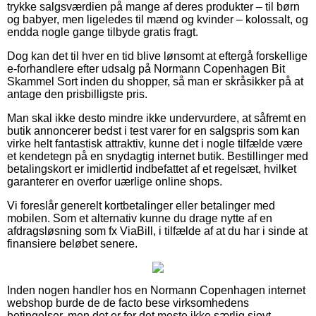
trykke salgsværdien på mange af deres produkter – til børn
og babyer, men ligeledes til mænd og kvinder – kolossalt, og
endda nogle gange tilbyde gratis fragt.
Dog kan det til hver en tid blive lønsomt at eftergå forskellige
e-forhandlere efter udsalg på Normann Copenhagen Bit
Skammel Sort inden du shopper, så man er skråsikker på at
antage den prisbilligste pris.
Man skal ikke desto mindre ikke undervurdere, at såfremt en
butik annoncerer bedst i test varer for en salgspris som kan
virke helt fantastisk attraktiv, kunne det i nogle tilfælde være
et kendetegn på en snydagtig internet butik. Bestillinger med
betalingskort er imidlertid indbefattet af et regelsæt, hvilket
garanterer en overfor uærlige online shops.
Vi foreslår generelt kortbetalinger eller betalinger med
mobilen. Som et alternativ kunne du drage nytte af en
afdragsløsning som fx ViaBill, i tilfælde af at du har i sinde at
finansiere beløbet senere.
Inden nogen handler hos en Normann Copenhagen internet
webshop burde de de facto bese virksomhedens
betingelser, men det er for det meste ikke særlig sjovt.