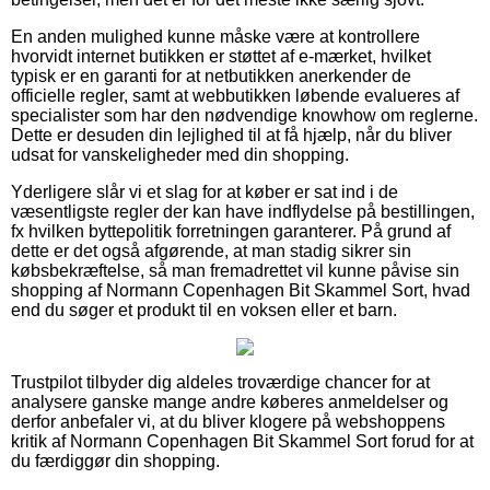
En anden mulighed kunne måske være at kontrollere
hvorvidt internet butikken er støttet af e-mærket, hvilket
typisk er en garanti for at netbutikken anerkender de
officielle regler, samt at webbutikken løbende evalueres af
specialister som har den nødvendige knowhow om reglerne.
Dette er desuden din lejlighed til at få hjælp, når du bliver
udsat for vanskeligheder med din shopping.
Yderligere slår vi et slag for at køber er sat ind i de
væsentligste regler der kan have indflydelse på bestillingen,
fx hvilken byttepolitik forretningen garanterer. På grund af
dette er det også afgørende, at man stadig sikrer sin
købsbekræftelse, så man fremadrettet vil kunne påvise sin
shopping af Normann Copenhagen Bit Skammel Sort, hvad
end du søger et produkt til en voksen eller et barn.
Trustpilot tilbyder dig aldeles troværdige chancer for at
analysere ganske mange andre køberes anmeldelser og
derfor anbefaler vi, at du bliver klogere på webshoppens
kritik af Normann Copenhagen Bit Skammel Sort forud for at
du færdiggør din shopping.