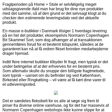
Fragtperioden på Home > Stole er selvfølgelig meget
udslagsgivende ifald man har brug for dine nye produkter
med det samme, så af den grund er det selvsagt klogt at du
checker den estimerede leveringsdato ved det aktuelle
produkt.
En masse e-butikker i Danmark tilsiger 1 hverdags levering
på en hel del produkter, eksempelvis Normann Copenhagen
Bit Skammel Sort, som dog afhænger af at transaktionen
gennemføres forud for et bestemt tidspunkt, således at de
garanteret kan nå at få ordren fikset forinden medarbejderne
drager hjemad.
Indtil flere internet butikker tilbyder fri fragt, men typisk er det
under betingelse af at der erhverves for en bestemt pris.
Som alternativ skulle du snuppe den billigste fragtmetode,
som typisk – uanset om du befinder sig ved København,
Birkerød eller Ringkøbing – vil være at få kørt dine varer til
et udleveringssted.
Det er særdeles fleksibelt for os alle at søge sig frem til
priser fra diverse online varehuse, og for det har massevis af
Normann Copenhagen webshops ikke kunne slippe for at