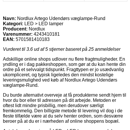
Navn:
Nordlux Artego Udendørs væglampe-Rund
Kategori:
LED > LED lamper
Producent:
Nordlux
Varenummer:
4243410181
EAN:
5701581410183
Vurderet til
3.6
ud af 5 stjerner baseret på
25
anmeldelser
Adskillige online shops udlover nu flere fragtmuligheder. En
yndling er i dag pakkeshoppen, som gør at du kan hente din
ordre på et selvvalgt tidspunkt. Fragttypen er jo usædvanlig
ukompliceret, og typisk ligeledes den mindst kostelige
leveringsmulighed ved køb af Nordlux Artego Udendørs
væglampe-Rund.
Du burde alternativt overveje at få produkterne sendt hjem til
hvor du bor eller til adressen på dit arbejde. Metoden er
oftest lidt mindre prisbillig, men derudover særligt
fremkommelig. Den billigste metode til levering vil dog i de
fleste tilfælde være at du selv henter ordren, som desværre
beroer på at du er i nærheden af online shoppens bopæl.