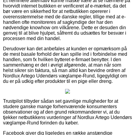
Et nemmere alternativ kunne måske være at se nærmere på
hvorvidt internet butikken er verificeret af e-mærket, da det
bør være en sikkerhed for at netbutikken opererer i
overensstemmelse med de danske regler, tillige med at e-
handlen ofte monitoreres af sagkyndige der har den
nødvendige knowhow om vilkårene. Dette er desuden din
genvej til at blive hjulpet, såfremt du udsættes for besvær i
processen med din handel.
Derudover kan det anbefales at kunden er opmærksom på
de mest basale forhold der kan spille ind i forbindelse med
handlen, som fx hvilken bytteret e-firmaet benytter. I den
sammenhæng er det i øvrigt afgørende, at man når som
helst sikrer sin faktura, så man altid kan bevidne ordren af
Nordlux Artego Udendørs væglampe-Rund, ligegyldigt om
du er på udkig efter produkter til en pige eller dreng.
Trustpilot tilbyder sådan set gavnlige muligheder for at
studere ganske mange forhenværende konsumenters
observationer og af den grund rekommanderer vi, at du
tjekker netbutikkens vurderinger af Nordlux Artego Udendørs
væglampe-Rund forinden du køber.
Facebook giver dig ligeledes en række anstændige