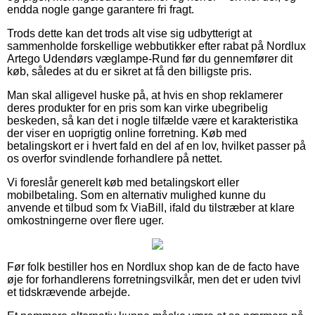
endda nogle gange garantere fri fragt.
Trods dette kan det trods alt vise sig udbytterigt at
sammenholde forskellige webbutikker efter rabat på Nordlux
Artego Udendørs væglampe-Rund før du gennemfører dit
køb, således at du er sikret at få den billigste pris.
Man skal alligevel huske på, at hvis en shop reklamerer
deres produkter for en pris som kan virke ubegribelig
beskeden, så kan det i nogle tilfælde være et karakteristika
der viser en uoprigtig online forretning. Køb med
betalingskort er i hvert fald en del af en lov, hvilket passer på
os overfor svindlende forhandlere på nettet.
Vi foreslår generelt køb med betalingskort eller
mobilbetaling. Som en alternativ mulighed kunne du
anvende et tilbud som fx ViaBill, ifald du tilstræber at klare
omkostningerne over flere uger.
Før folk bestiller hos en Nordlux shop kan de de facto have
øje for forhandlerens forretningsvilkår, men det er uden tvivl
et tidskrævende arbejde.