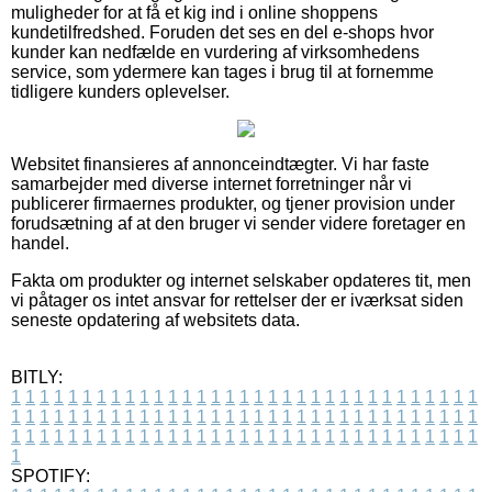
muligheder for at få et kig ind i online shoppens
kundetilfredshed. Foruden det ses en del e-shops hvor
kunder kan nedfælde en vurdering af virksomhedens
service, som ydermere kan tages i brug til at fornemme
tidligere kunders oplevelser.
Websitet finansieres af annonceindtægter. Vi har faste
samarbejder med diverse internet forretninger når vi
publicerer firmaernes produkter, og tjener provision under
forudsætning af at den bruger vi sender videre foretager en
handel.
Fakta om produkter og internet selskaber opdateres tit, men
vi påtager os intet ansvar for rettelser der er iværksat siden
seneste opdatering af websitets data.
BITLY:
1
1
1
1
1
1
1
1
1
1
1
1
1
1
1
1
1
1
1
1
1
1
1
1
1
1
1
1
1
1
1
1
1
1
1
1
1
1
1
1
1
1
1
1
1
1
1
1
1
1
1
1
1
1
1
1
1
1
1
1
1
1
1
1
1
1
1
1
1
1
1
1
1
1
1
1
1
1
1
1
1
1
1
1
1
1
1
1
1
1
1
1
1
1
1
1
1
1
1
1
SPOTIFY: