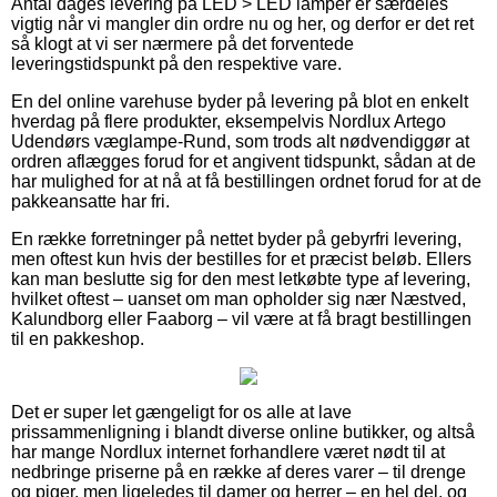
Antal dages levering på LED > LED lamper er særdeles
vigtig når vi mangler din ordre nu og her, og derfor er det ret
så klogt at vi ser nærmere på det forventede
leveringstidspunkt på den respektive vare.
En del online varehuse byder på levering på blot en enkelt
hverdag på flere produkter, eksempelvis Nordlux Artego
Udendørs væglampe-Rund, som trods alt nødvendiggør at
ordren aflægges forud for et angivent tidspunkt, sådan at de
har mulighed for at nå at få bestillingen ordnet forud for at de
pakkeansatte har fri.
En række forretninger på nettet byder på gebyrfri levering,
men oftest kun hvis der bestilles for et præcist beløb. Ellers
kan man beslutte sig for den mest letkøbte type af levering,
hvilket oftest – uanset om man opholder sig nær Næstved,
Kalundborg eller Faaborg – vil være at få bragt bestillingen
til en pakkeshop.
Det er super let gængeligt for os alle at lave
prissammenligning i blandt diverse online butikker, og altså
har mange Nordlux internet forhandlere været nødt til at
nedbringe priserne på en række af deres varer – til drenge
og piger, men ligeledes til damer og herrer – en hel del, og