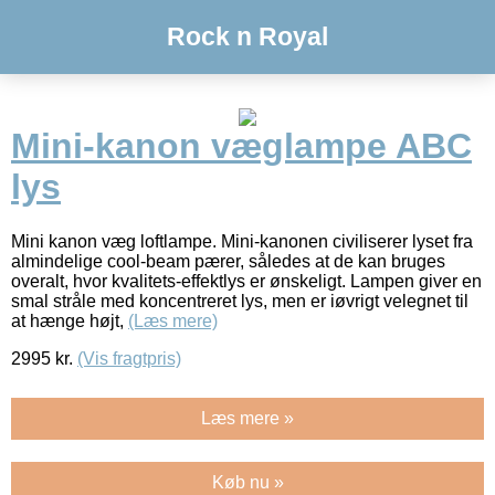
Rock n Royal
Mini-kanon væglampe ABC
lys
Mini kanon væg loftlampe. Mini-kanonen civiliserer lyset fra
almindelige cool-beam pærer, således at de kan bruges
overalt, hvor kvalitets-effektlys er ønskeligt. Lampen giver en
smal stråle med koncentreret lys, men er iøvrigt velegnet til
at hænge højt,
(Læs mere)
2995
kr.
(Vis fragtpris)
Læs mere »
Køb nu »