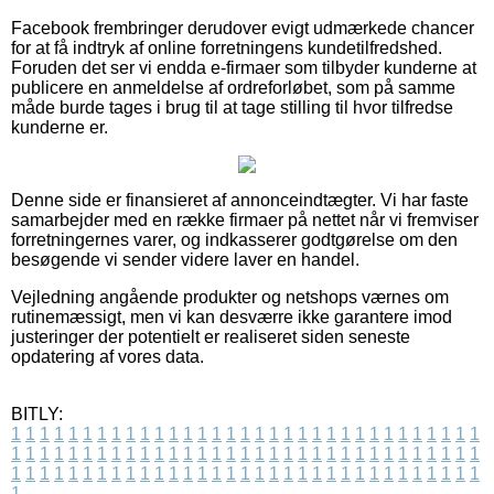
Facebook frembringer derudover evigt udmærkede chancer
for at få indtryk af online forretningens kundetilfredshed.
Foruden det ser vi endda e-firmaer som tilbyder kunderne at
publicere en anmeldelse af ordreforløbet, som på samme
måde burde tages i brug til at tage stilling til hvor tilfredse
kunderne er.
Denne side er finansieret af annonceindtægter. Vi har faste
samarbejder med en række firmaer på nettet når vi fremviser
forretningernes varer, og indkasserer godtgørelse om den
besøgende vi sender videre laver en handel.
Vejledning angående produkter og netshops værnes om
rutinemæssigt, men vi kan desværre ikke garantere imod
justeringer der potentielt er realiseret siden seneste
opdatering af vores data.
BITLY:
1
1
1
1
1
1
1
1
1
1
1
1
1
1
1
1
1
1
1
1
1
1
1
1
1
1
1
1
1
1
1
1
1
1
1
1
1
1
1
1
1
1
1
1
1
1
1
1
1
1
1
1
1
1
1
1
1
1
1
1
1
1
1
1
1
1
1
1
1
1
1
1
1
1
1
1
1
1
1
1
1
1
1
1
1
1
1
1
1
1
1
1
1
1
1
1
1
1
1
1