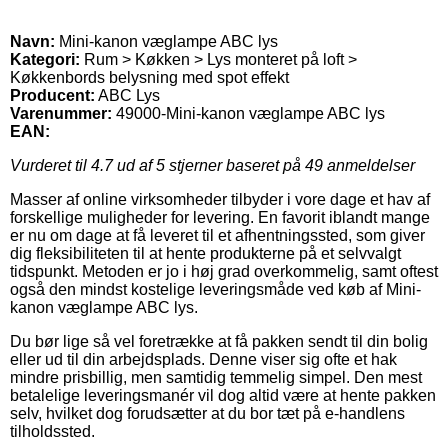
Navn:
Mini-kanon væglampe ABC lys
Kategori:
Rum > Køkken > Lys monteret på loft >
Køkkenbords belysning med spot effekt
Producent:
ABC Lys
Varenummer:
49000-Mini-kanon væglampe ABC lys
EAN:
Vurderet til
4.7
ud af 5 stjerner baseret på
49
anmeldelser
Masser af online virksomheder tilbyder i vore dage et hav af
forskellige muligheder for levering. En favorit iblandt mange
er nu om dage at få leveret til et afhentningssted, som giver
dig fleksibiliteten til at hente produkterne på et selvvalgt
tidspunkt. Metoden er jo i høj grad overkommelig, samt oftest
også den mindst kostelige leveringsmåde ved køb af Mini-
kanon væglampe ABC lys.
Du bør lige så vel foretrække at få pakken sendt til din bolig
eller ud til din arbejdsplads. Denne viser sig ofte et hak
mindre prisbillig, men samtidig temmelig simpel. Den mest
betalelige leveringsmanér vil dog altid være at hente pakken
selv, hvilket dog forudsætter at du bor tæt på e-handlens
tilholdssted.