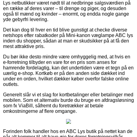
Lys netbutikker været nødt til at nedbringe salgsværdien på
en række af deres varer – til drenge og piger, og desuden
også til mænd og kvinder – enormt, og endda nogle gange
yde gebyrfri levering.
Det kan dog til hver en tid blive gunstigt at checke diverse
netshops efter rabatkoder på Mini-kanon væglampe ABC lys
inden du shopper, sådan at man er skudsikker på at få den
mest attraktive pris.
Du bør ikke desto mindre være omhyggelig med, at hvis en
e-forretning tilbyder en vare for en pris som anses for
hamrende fordelagtig, kan det undertiden være et tegn på en
uærlig e-shop. Kortkøb er på den anden side dækket ind
under en orden, hvilket dækker køber overfor falske online
outlets.
Generelt slår vi et slag for kortbetalinger eller betalinger med
mobilen. Som et alternativ burde du bruge en afdragsløsning
som fx ViaBill, såfremt du foretrækker at betale
omkostningerne af flere omgange.
Forinden folk handler hos en ABC Lys butik på nettet kan de
når alt kommer til alt have øje for deres forretningsvilkår,