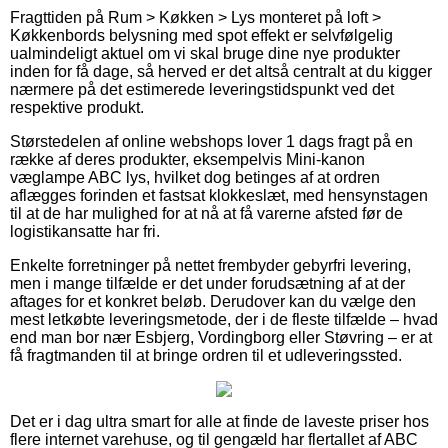
Fragttiden på Rum > Køkken > Lys monteret på loft >
Køkkenbords belysning med spot effekt er selvfølgelig
ualmindeligt aktuel om vi skal bruge dine nye produkter
inden for få dage, så herved er det altså centralt at du kigger
nærmere på det estimerede leveringstidspunkt ved det
respektive produkt.
Størstedelen af online webshops lover 1 dags fragt på en
række af deres produkter, eksempelvis Mini-kanon
væglampe ABC lys, hvilket dog betinges af at ordren
aflægges forinden et fastsat klokkeslæt, med hensynstagen
til at de har mulighed for at nå at få varerne afsted før de
logistikansatte har fri.
Enkelte forretninger på nettet frembyder gebyrfri levering,
men i mange tilfælde er det under forudsætning af at der
aftages for et konkret beløb. Derudover kan du vælge den
mest letkøbte leveringsmetode, der i de fleste tilfælde – hvad
end man bor nær Esbjerg, Vordingborg eller Støvring – er at
få fragtmanden til at bringe ordren til et udleveringssted.
Det er i dag ultra smart for alle at finde de laveste priser hos
flere internet varehuse, og til gengæld har flertallet af ABC