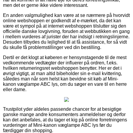
men det er gerne ikke videre interessant.
En anden valgmulighed kan være at se nærmere på hvorvidt
online webshoppen er godkendt af e-mærket, da det kan
være et sympol på at internet webshoppen tilslutter sig den
officielle danske lovgivning, foruden at webbutikken en gang
i mellem vurderes af jurister der har indsigt i retningslinjerne.
Desuden tilbydes du lejlighed til at få assistance, for så vidt
du skulle få problemstillinger ved din bestilling.
Dertil er det klogt at køberen er hensynstagende til de mest
vedkommende vedtægter der influerer på ordren, f.eks.
hvilken returneringsret webshoppen benytter. Her er det i
øvrigt vigtigt, at man altid bibeholder sin e-mail kvittering,
således man når som helst kan bevidne sit køb af Mini-
kanon væglampe ABC lys, om du søger en vare til en herre
eller dame.
Trustpilot yder aldeles passende chancer for at besigtige
ganske mange andre konsumenters anmeldelser og derfor
kan det anbefales, at du tager et kig på online forretningens
vurderinger af Mini-kanon væglampe ABC lys før du
færdiggør din shopping.