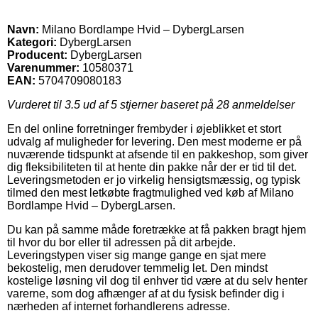
Navn:
Milano Bordlampe Hvid – DybergLarsen
Kategori:
DybergLarsen
Producent:
DybergLarsen
Varenummer:
10580371
EAN:
5704709080183
Vurderet til
3.5
ud af 5 stjerner baseret på
28
anmeldelser
En del online forretninger frembyder i øjeblikket et stort
udvalg af muligheder for levering. Den mest moderne er på
nuværende tidspunkt at afsende til en pakkeshop, som giver
dig fleksibiliteten til at hente din pakke når der er tid til det.
Leveringsmetoden er jo virkelig hensigtsmæssig, og typisk
tilmed den mest letkøbte fragtmulighed ved køb af Milano
Bordlampe Hvid – DybergLarsen.
Du kan på samme måde foretrække at få pakken bragt hjem
til hvor du bor eller til adressen på dit arbejde.
Leveringstypen viser sig mange gange en sjat mere
bekostelig, men derudover temmelig let. Den mindst
kostelige løsning vil dog til enhver tid være at du selv henter
varerne, som dog afhænger af at du fysisk befinder dig i
nærheden af internet forhandlerens adresse.