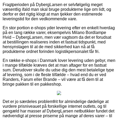
Fragtperioden på DybergLarsen er selvfølgelig meget
væsentlig ifald man skal bruge produkterne lige om lidt, og
derfor er det rigtig klogt at man tjekker den estimerede
leveringstid for den vedkommende vare.
En stor portion e-shops yder levering efter en enkelt hverdag
på en lang række varer, eksempelvis Milano Bordlampe
Hvid – DybergLarsen, men vær vagtsom da det er forudsat
at bestillingen realiseres inden et fastsat tidspunkt, med
hensynstagen til at de med sikkerhed kan nå at få
produkterne ordnet forinden logistikpersonalet får fri.
En række e-shops i Danmark lover levering uden gebyr, men
i mange tilfælde kræves det at man aftager for en fastsat
sum. Derudover skulle du udse dig den mest betalelige type
af levering, som i de fleste tilfælde – hvad end du er ved
Randers, Farum eller Brande – vil være at få dem til at
bringe pakken til en pakkeshop.
Det er jo særdeles problemfrit for almindelige dødelige at
vurdere prisniveauet på forskellige internet outlets, og til
gengæld har masser af DybergLarsen netbutikker fundet det
nødvendigt at presse priserne på mange af deres varer – til