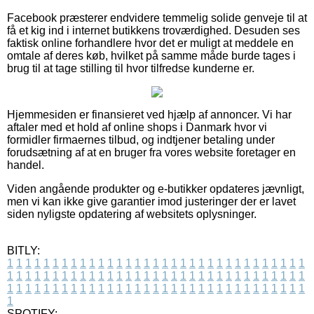
Facebook præsterer endvidere temmelig solide genveje til at
få et kig ind i internet butikkens troværdighed. Desuden ses
faktisk online forhandlere hvor det er muligt at meddele en
omtale af deres køb, hvilket på samme måde burde tages i
brug til at tage stilling til hvor tilfredse kunderne er.
Hjemmesiden er finansieret ved hjælp af annoncer. Vi har
aftaler med et hold af online shops i Danmark hvor vi
formidler firmaernes tilbud, og indtjener betaling under
forudsætning af at en bruger fra vores website foretager en
handel.
Viden angående produkter og e-butikker opdateres jævnligt,
men vi kan ikke give garantier imod justeringer der er lavet
siden nyligste opdatering af websitets oplysninger.
BITLY:
1
1
1
1
1
1
1
1
1
1
1
1
1
1
1
1
1
1
1
1
1
1
1
1
1
1
1
1
1
1
1
1
1
1
1
1
1
1
1
1
1
1
1
1
1
1
1
1
1
1
1
1
1
1
1
1
1
1
1
1
1
1
1
1
1
1
1
1
1
1
1
1
1
1
1
1
1
1
1
1
1
1
1
1
1
1
1
1
1
1
1
1
1
1
1
1
1
1
1
1
SPOTIFY: