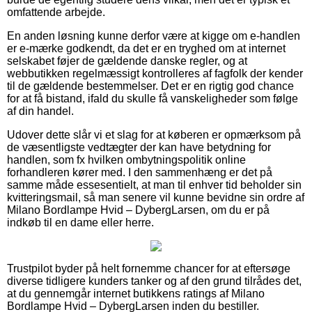
omfattende arbejde.
En anden løsning kunne derfor være at kigge om e-handlen
er e-mærke godkendt, da det er en tryghed om at internet
selskabet føjer de gældende danske regler, og at
webbutikken regelmæssigt kontrolleres af fagfolk der kender
til de gældende bestemmelser. Det er en rigtig god chance
for at få bistand, ifald du skulle få vanskeligheder som følge
af din handel.
Udover dette slår vi et slag for at køberen er opmærksom på
de væsentligste vedtægter der kan have betydning for
handlen, som fx hvilken ombytningspolitik online
forhandleren kører med. I den sammenhæng er det på
samme måde essesentielt, at man til enhver tid beholder sin
kvitteringsmail, så man senere vil kunne bevidne sin ordre af
Milano Bordlampe Hvid – DybergLarsen, om du er på
indkøb til en dame eller herre.
Trustpilot byder på helt fornemme chancer for at eftersøge
diverse tidligere kunders tanker og af den grund tilrådes det,
at du gennemgår internet butikkens ratings af Milano
Bordlampe Hvid – DybergLarsen inden du bestiller.