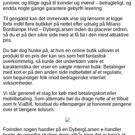
juniorer, og tillige også til kvinder og mænd – betragteligt, og
endda nogle gange garantere gebyrfri levering.
Til gengæld kan det immervæk vise sig lønsomt at kigge
forbi indtil flere butikker på nettet efter udsalg på Milano
Bordlampe Hvid – DybergLarsen inden du placerer ordren,
så du er på den sikre side med at få fat i den mest attraktive
pris.
Du bør dog huske på, at hvis en online butik udlover et
produkt til en pris der kan ses som helt fantastisk
overkommelig, så burde det undertiden være et
karakteristika der viser en uægte internet butik. Betalinger
med kort er på den anden side indbefattet af et regulativ,
som begunstiger folk imod bedrageriske internet
virksomheder.
Vi slår generelt et slag for køb med betalingskort eller
mobilbetaling. Som alternativ bør du drage nytte af et tilbud
som fx ViaBill, forudsat du efterspørger at honorere pengene
over et længere tidsrum.
Forinden nogen handler på en DybergLarsen e-handler
burde de egentlig studere dens vilkår, men det er typisk et