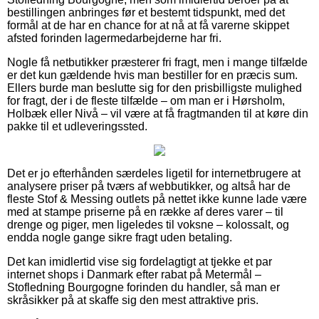
bestillingen anbringes før et bestemt tidspunkt, med det
formål at de har en chance for at nå at få varerne skippet
afsted forinden lagermedarbejderne har fri.
Nogle få netbutikker præsterer fri fragt, men i mange tilfælde
er det kun gældende hvis man bestiller for en præcis sum.
Ellers burde man beslutte sig for den prisbilligste mulighed
for fragt, der i de fleste tilfælde – om man er i Hørsholm,
Holbæk eller Nivå – vil være at få fragtmanden til at køre din
pakke til et udleveringssted.
Det er jo efterhånden særdeles ligetil for internetbrugere at
analysere priser på tværs af webbutikker, og altså har de
fleste Stof & Messing outlets på nettet ikke kunne lade være
med at stampe priserne på en række af deres varer – til
drenge og piger, men ligeledes til voksne – kolossalt, og
endda nogle gange sikre fragt uden betaling.
Det kan imidlertid vise sig fordelagtigt at tjekke et par
internet shops i Danmark efter rabat på Metermål –
Stofledning Bourgogne forinden du handler, så man er
skråsikker på at skaffe sig den mest attraktive pris.