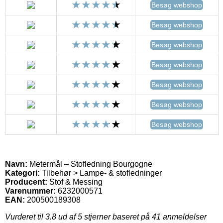
Besøg webshop
Besøg webshop
Besøg webshop
Besøg webshop
Besøg webshop
Besøg webshop
Besøg webshop
Navn:
Metermål – Stofledning Bourgogne
Kategori:
Tilbehør > Lampe- & stofledninger
Producent:
Stof & Messing
Varenummer:
6232000571
EAN:
200500189308
Vurderet til
3.8
ud af 5 stjerner baseret på
41
anmeldelser