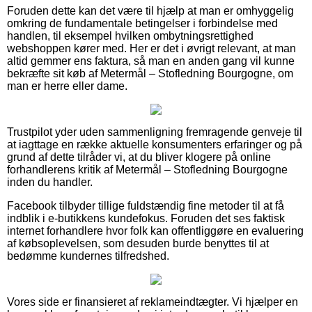
Foruden dette kan det være til hjælp at man er omhyggelig
omkring de fundamentale betingelser i forbindelse med
handlen, til eksempel hvilken ombytningsrettighed
webshoppen kører med. Her er det i øvrigt relevant, at man
altid gemmer ens faktura, så man en anden gang vil kunne
bekræfte sit køb af Metermål – Stofledning Bourgogne, om
man er herre eller dame.
Trustpilot yder uden sammenligning fremragende genveje til
at iagttage en række aktuelle konsumenters erfaringer og på
grund af dette tilråder vi, at du bliver klogere på online
forhandlerens kritik af Metermål – Stofledning Bourgogne
inden du handler.
Facebook tilbyder tillige fuldstændig fine metoder til at få
indblik i e-butikkens kundefokus. Foruden det ses faktisk
internet forhandlere hvor folk kan offentliggøre en evaluering
af købsoplevelsen, som desuden burde benyttes til at
bedømme kundernes tilfredshed.
Vores side er finansieret af reklameindtægter. Vi hjælper en