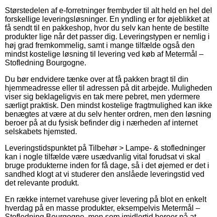
Størstedelen af e-forretninger frembyder til alt held en hel del
forskellige leveringsløsninger. En yndling er for øjeblikket at
få sendt til en pakkeshop, hvor du selv kan hente de bestilte
produkter lige når det passer dig. Leveringstypen er nemlig i
høj grad fremkommelig, samt i mange tilfælde også den
mindst kostelige løsning til levering ved køb af Metermål –
Stofledning Bourgogne.
Du bør endvidere tænke over at få pakken bragt til din
hjemmeadresse eller til adressen på dit arbejde. Muligheden
viser sig beklageligvis en tak mere pebret, men ydermere
særligt praktisk. Den mindst kostelige fragtmulighed kan ikke
benægtes at være at du selv henter ordren, men den løsning
beroer på at du fysisk befinder dig i nærheden af internet
selskabets hjemsted.
Leveringstidspunktet på Tilbehør > Lampe- & stofledninger
kan i nogle tilfælde være usædvanlig vital forudsat vi skal
bruge produkterne inden for få dage, så i det øjemed er det i
sandhed klogt at vi studerer den anslåede leveringstid ved
det relevante produkt.
En række internet varehuse giver levering på blot en enkelt
hverdag på en masse produkter, eksempelvis Metermål –
Stofledning Bourgogne, men som imidlertid beroer på at