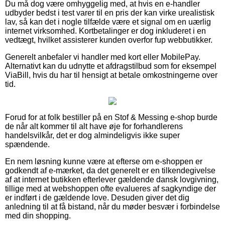
Du må dog være omhyggelig med, at hvis en e-handler
udbyder bedst i test varer til en pris der kan virke urealistisk
lav, så kan det i nogle tilfælde være et signal om en uærlig
internet virksomhed. Kortbetalinger er dog inkluderet i en
vedtægt, hvilket assisterer kunden overfor fup webbutikker.
Generelt anbefaler vi handler med kort eller MobilePay.
Alternativt kan du udnytte et afdragstilbud som for eksempel
ViaBill, hvis du har til hensigt at betale omkostningerne over
tid.
Forud for at folk bestiller på en Stof & Messing e-shop burde
de når alt kommer til alt have øje for forhandlerens
handelsvilkår, det er dog almindeligvis ikke super
spændende.
En nem løsning kunne være at efterse om e-shoppen er
godkendt af e-mærket, da det generelt er en tilkendegivelse
af at internet butikken efterlever gældende dansk lovgivning,
tillige med at webshoppen ofte evalueres af sagkyndige der
er indført i de gældende love. Desuden giver det dig
anledning til at få bistand, når du møder besvær i forbindelse
med din shopping.