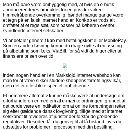
Man må bare være omhyggelig med, at hvis en e-butik
annoncerer deres produkter for en pris der virker
himmelråbende overkommelig, bør det mange gange være
et tegn på en falsk internet handler. Kortkøb er trods alt
omfattet af et regelsæt, som passer på køberen overfor
svindlende internet selskaber.
Vi anbefaler generelt køb med betalingskort eller MobilePay.
Som en anden løsning kunne du drage nytte af en løsning
på afbetaling som f.eks. ViaBill, for så vidt du higer efter at
finansiere prisen over tid.
Inden nogen handler i en Markslöjd internet webshop kan
man for at være sikker studere shoppens forretningsvilkår,
men det er oftest ikke specielt ophidsende.
Et nemmere alternativ kunne måske være at undersøge om
e-forhandleren er medlem af e-mærke ordningen, grundet at
det burde være en indikation om at online forretningen retter
sig efter gældende dansk lovgivning, tillige med at internet
selskabet tit revideres af jurister der forstår de gældende
regulativer. Desuden får du genvej til at få bistand, hvis du
udsættes for problemer i processen med din bestilling.