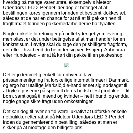
hverdag på mange varenumre, eksempelvis Meteor
Udendørs LED 3-Pendel, der dog er betinget af at
bestillingen køres igennem forinden et bestemt klokkeslæt,
således at de har en chance for at nå at få pakken hen til
fragtfirmaet forinden pakkemedarbejderne har fyraften.
Nogle enkelte forretninger på nettet yder gebyrfri levering,
men oftest er det under betingelse af at man handler for en
konkret sum. I øvrigt skal du tage den prisbilligste fragtform,
der ofte – hvad end du befinder sig ved Esbjerg, Aabenraa
eller Hundested – er at få kørt din pakke til en pakkeshop.
Det er jo temmelig enkelt for enhver at lave
prissammenligning fra forskellige internet firmaer i Danmark,
og ergo har utallige Markslöjd e-handler set sig nødsaget til
at trykke priserne på specielt deres bedst i test produkter – til
børn, samt også til mænd og kvinder – helt i bund, og endda
nogle gange sikre fragt uden omkostninger.
Det kan dog til hver en tid være lukrativt at udforske enkelte
netbutikker efter rabat på Meteor Udendørs LED 3-Pendel
inden du gennemfører din bestilling, således at man er
sikker på at modtage den billigste pris.