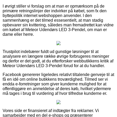
I øvrigt stiller vi forslag om at man er opmærksom på de
primære retningslinjer der indvirker på købet, som fx den
byttepolitik internet webshoppen anvender. I den
sammenhæng er det tilmed essesentielt, at man stadig
opbevarer sin kvittering, således man fremadrettet kan vidne
om købet af Meteor Udendørs LED 3-Pendel, om man er
dame eller herre.
Trustpilot indebærer fuldt ud gunstige løsninger til at
analysere en længere række øvrige forbrugeres meninger
og derfor er det godt, at du efterforsker webbutikkens kritik af
Meteor Udendørs LED 3-Pendel forud for at du handler.
Facebook genererer ligeledes relativt tiltalende genveje til at
få en idé om online butikkens troværdighed. Tilmed ser vi
endda e-forretninger som giver kunderne mulighed for at
offentliggøre en anmeldelse af deres køb, hvilket ydermere
må tages i brug til vurdering af hvor tilfredse kunderne er.
Vores side er finansieret af indtægter fra reklamer. Vi
samarbejder med en del e-shops og præsenterer