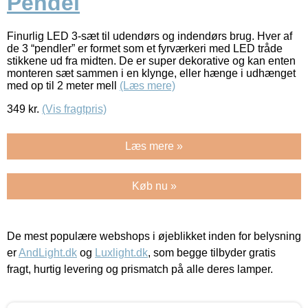
Pendel
Finurlig LED 3-sæt til udendørs og indendørs brug. Hver af
de 3 “pendler” er formet som et fyrværkeri med LED tråde
stikkene ud fra midten. De er super dekorative og kan enten
monteren sæt sammen i en klynge, eller hænge i udhænget
med op til 2 meter mell
(Læs mere)
349
kr.
(Vis fragtpris)
Læs mere »
Køb nu »
De mest populære webshops i øjeblikket inden for belysning
er
AndLight.dk
og
Luxlight.dk
, som begge tilbyder gratis
fragt, hurtig levering og prismatch på alle deres lamper.