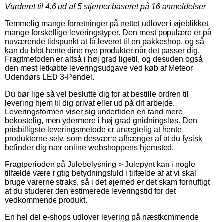
Vurderet til
4.6
ud af 5 stjerner baseret på
16
anmeldelser
Temmelig mange forretninger på nettet udlover i øjeblikket
mange forskellige leveringstyper. Den mest populære er på
nuværende tidspunkt at få leveret til en pakkeshop, og så
kan du blot hente dine nye produkter når det passer dig.
Fragtmetoden er altså i høj grad ligetil, og desuden også
den mest letkøbte leveringsudgave ved køb af Meteor
Udendørs LED 3-Pendel.
Du bør lige så vel beslutte dig for at bestille ordren til
levering hjem til dig privat eller ud på dit arbejde.
Leveringsformen viser sig undertiden en tand mere
bekostelig, men ydermere i høj grad gnidningsløs. Den
prisbilligste leveringsmetode er unægtelig at hente
produkterne selv, som desværre afhænger af at du fysisk
befinder dig nær online webshoppens hjemsted.
Fragtperioden på Julebelysning > Julepynt kan i nogle
tilfælde være rigtig betydningsfuld i tilfælde af at vi skal
bruge varerne straks, så i det øjemed er det skam fornuftigt
at du studerer den estimerede leveringstid for det
vedkommende produkt.
En hel del e-shops udlover levering på næstkommende