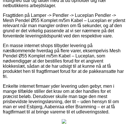
mulighed står og falder med at du opholder dig nær
netbutikkens arbejdslager.
Fragttiden på Lamper -> Pendler -> Luceplan Pendler ->
Mesh Pendel Ø55 Komplet m/5m Kabel – Luceplan er yderst
relevant når man mangler ordren om få sekunder, og af den
grund er det virkelig passende at vi ser nærmere på det
forventede leveringstidspunkt ved den respektive vare.
En masse internet shops tilbyder levering på
næstkommende hverdag på flere varer, eksempelvis Mesh
Pendel Ø55 Komplet m/5m Kabel – Luceplan, som
nødvendiggør at der bestilles forud for et angivent
klokkeslæt, sådan at de har udsigt til at kunne nå at få
produktet hen til fragtfirmaet forud for at de pakkeansatte har
fri.
Enkelte internet firmaer yder levering uden gebyr, men i
mange tilfælde stiller det krav om at der handles for et
præcist beløb. Derudover skulle man tage den mest
prisbevidste leveringsløsning, der tit – uden hensyn til om
man er ved Esbjerg, Aabenraa eller Bramming – er at få
fragtfirmaet til at bringe varerne til et udleveringssted.