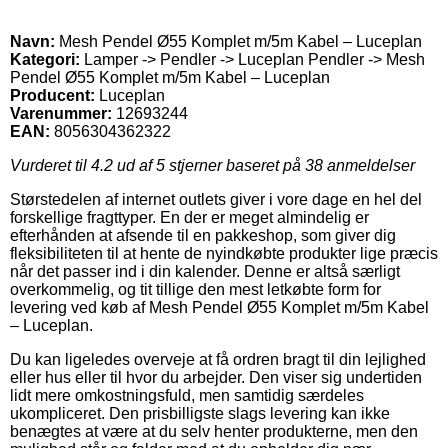
Navn:
Mesh Pendel Ø55 Komplet m/5m Kabel – Luceplan
Kategori:
Lamper -> Pendler -> Luceplan Pendler -> Mesh
Pendel Ø55 Komplet m/5m Kabel – Luceplan
Producent:
Luceplan
Varenummer:
12693244
EAN:
8056304362322
Vurderet til
4.2
ud af 5 stjerner baseret på
38
anmeldelser
Størstedelen af internet outlets giver i vore dage en hel del
forskellige fragttyper. En der er meget almindelig er
efterhånden at afsende til en pakkeshop, som giver dig
fleksibiliteten til at hente de nyindkøbte produkter lige præcis
når det passer ind i din kalender. Denne er altså særligt
overkommelig, og tit tillige den mest letkøbte form for
levering ved køb af Mesh Pendel Ø55 Komplet m/5m Kabel
– Luceplan.
Du kan ligeledes overveje at få ordren bragt til din lejlighed
eller hus eller til hvor du arbejder. Den viser sig undertiden
lidt mere omkostningsfuld, men samtidig særdeles
ukompliceret. Den prisbilligste slags levering kan ikke
benægtes at være at du selv henter produkterne, men den