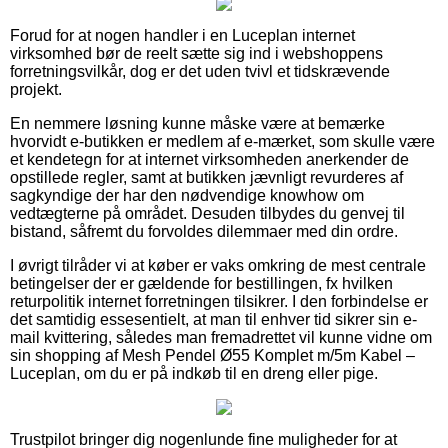
Forud for at nogen handler i en Luceplan internet
virksomhed bør de reelt sætte sig ind i webshoppens
forretningsvilkår, dog er det uden tvivl et tidskrævende
projekt.
En nemmere løsning kunne måske være at bemærke
hvorvidt e-butikken er medlem af e-mærket, som skulle være
et kendetegn for at internet virksomheden anerkender de
opstillede regler, samt at butikken jævnligt revurderes af
sagkyndige der har den nødvendige knowhow om
vedtægterne på området. Desuden tilbydes du genvej til
bistand, såfremt du forvoldes dilemmaer med din ordre.
I øvrigt tilråder vi at køber er vaks omkring de mest centrale
betingelser der er gældende for bestillingen, fx hvilken
returpolitik internet forretningen tilsikrer. I den forbindelse er
det samtidig essesentielt, at man til enhver tid sikrer sin e-
mail kvittering, således man fremadrettet vil kunne vidne om
sin shopping af Mesh Pendel Ø55 Komplet m/5m Kabel –
Luceplan, om du er på indkøb til en dreng eller pige.
Trustpilot bringer dig nogenlunde fine muligheder for at