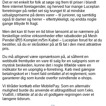
Det er ret enkelt for folk at søge sig frem til priser i blandt
flere internet foretagender, og herved har mange Luceplan
forretninger på nettet set sig tvunget til at mindske
udsalgspriserne på deres varer – til juniorer, og samtidig
også til damer og herrer – eftertrykkeligt, og endda nogle
gange tilbyde fri fragt.
Men det kan til hver en tid blive lønsomt at se nærmere på
forskellige online virksomheder efter rabatkoder på Mesh
Pendel Ø55 Komplet m/5m Kabel – Luceplan forud for at du
bestiller, så du er skråsikker på at få fat i den mest attraktive
pris.
Du må alligevel være opmærksom på, at såfremt en
webbutik frembyder en vare til salg for en salgspris som er
mystisk beskeden, kunne det i nogle tilfælde være en
indikator for en uoprigtig e-forretning. Køb med gængse
betalingskort er i hvert fald omfattet af et reglement, som
garanterer dig som kunde overfor svindlende e-shops.
Vi tilråder kortkøb eller MobilePay. Som en alternativ
mulighed burde du anvende et afdragstilbud som f.eks.
ViaBill, i tilfælde af at du vil godtgøre regningen over et
længere tidsrum.