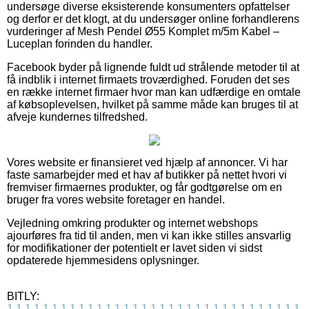
undersøge diverse eksisterende konsumenters opfattelser
og derfor er det klogt, at du undersøger online forhandlerens
vurderinger af Mesh Pendel Ø55 Komplet m/5m Kabel –
Luceplan forinden du handler.
Facebook byder på lignende fuldt ud strålende metoder til at
få indblik i internet firmaets troværdighed. Foruden det ses
en række internet firmaer hvor man kan udfærdige en omtale
af købsoplevelsen, hvilket på samme måde kan bruges til at
afveje kundernes tilfredshed.
Vores website er finansieret ved hjælp af annoncer. Vi har
faste samarbejder med et hav af butikker på nettet hvori vi
fremviser firmaernes produkter, og får godtgørelse om en
bruger fra vores website foretager en handel.
Vejledning omkring produkter og internet webshops
ajourføres fra tid til anden, men vi kan ikke stilles ansvarlig
for modifikationer der potentielt er lavet siden vi sidst
opdaterede hjemmesidens oplysninger.
BITLY:
1
1
1
1
1
1
1
1
1
1
1
1
1
1
1
1
1
1
1
1
1
1
1
1
1
1
1
1
1
1
1
1
1