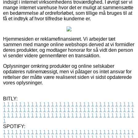
indsigt i internet virksomhedens troværdighed. I øvrigt ser vi
mange internet varehuse hvor det er muligt at sammensætte
en bedømmelse af ordreforløbet, som tillige må bruges til at
få et indtryk af hvor tilfredse kunderne er.
Hjemmesiden er reklamefinansieret. Vi arbejder tæt
sammen med mange online webshops derved at vi formidler
deres produkter, og modtager honorar for så vidt den person
vi sender videre gennemfører en transaktion.
Oplysninger omkring produkter og online selskaber
opdateres rutinemæssigt, men vi påtager os intet ansvar for
rettelser der måtte være realiseret siden vi sidst opdaterede
vores oplysninger.
BITLY:
1
1
1
1
1
1
1
1
1
1
1
1
1
1
1
1
1
1
1
1
1
1
1
1
1
1
1
1
1
1
1
1
1
1
1
1
1
1
1
1
1
1
1
1
1
1
1
1
1
1
1
1
1
1
1
1
1
1
1
1
1
1
1
1
1
1
1
1
1
1
1
1
1
1
1
1
1
1
1
1
1
1
1
1
1
1
1
1
1
1
1
1
1
1
1
1
1
1
1
1
SPOTIFY:
1
1
1
1
1
1
1
1
1
1
1
1
1
1
1
1
1
1
1
1
1
1
1
1
1
1
1
1
1
1
1
1
1
1
1
1
1
1
1
1
1
1
1
1
1
1
1
1
1
1
1
1
1
1
1
1
1
1
1
1
1
1
1
1
1
1