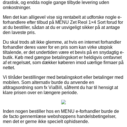
drastisk, og endda nogle gange tilbyde levering uden
omkostninger.
Men det kan alligevel vise sig rentabelt at udforske nogle e-
forhandlere efter tilbud på MENU Zet Reol 1×4 Sort forud for
at du bestiller, sådan at du er usvigeligt sikker på at antage
den laveste pris.
Du skal trods alt ikke glemme, at hvis en internet forhandler
forhandler deres varer for en pris som kan virke utopisk
tiltalende, er det undertiden være et bevis på en snydagtig e-
butik. Køb med gængse betalingskort er heldigvis omfavnet
af et regelsæt, som dækker køberen imod uærlige firmaer på
nettet.
Vi tilråder bestillinger med betalingskort eller betalinger med
mobilen. Som alternativ burde du anvende en
afdragsordning som fx ViaBill, såfremt du har til hensigt at
klare prisen over en længere periode.
Inden nogen bestiller hos en MENU e-forhandler burde de
de facto gennemlæse webshoppens handelsbetingelser,
men det er gerne ikke specielt ophidsende.