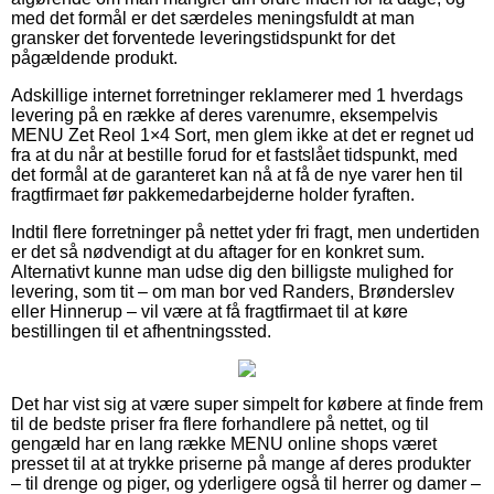
med det formål er det særdeles meningsfuldt at man
gransker det forventede leveringstidspunkt for det
pågældende produkt.
Adskillige internet forretninger reklamerer med 1 hverdags
levering på en række af deres varenumre, eksempelvis
MENU Zet Reol 1×4 Sort, men glem ikke at det er regnet ud
fra at du når at bestille forud for et fastslået tidspunkt, med
det formål at de garanteret kan nå at få de nye varer hen til
fragtfirmaet før pakkemedarbejderne holder fyraften.
Indtil flere forretninger på nettet yder fri fragt, men undertiden
er det så nødvendigt at du aftager for en konkret sum.
Alternativt kunne man udse dig den billigste mulighed for
levering, som tit – om man bor ved Randers, Brønderslev
eller Hinnerup – vil være at få fragtfirmaet til at køre
bestillingen til et afhentningssted.
Det har vist sig at være super simpelt for købere at finde frem
til de bedste priser fra flere forhandlere på nettet, og til
gengæld har en lang række MENU online shops været
presset til at at trykke priserne på mange af deres produkter
– til drenge og piger, og yderligere også til herrer og damer –