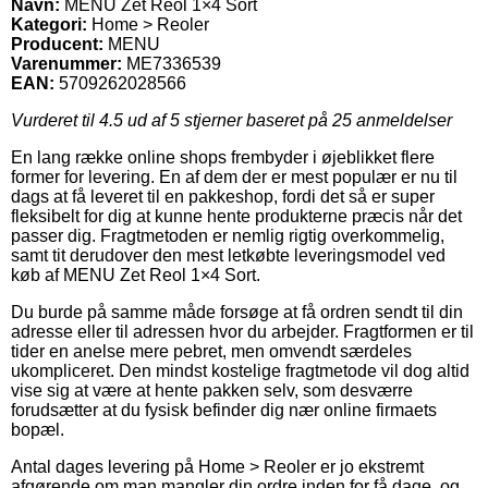
Navn:
MENU Zet Reol 1×4 Sort
Kategori:
Home > Reoler
Producent:
MENU
Varenummer:
ME7336539
EAN:
5709262028566
Vurderet til
4.5
ud af 5 stjerner baseret på
25
anmeldelser
En lang række online shops frembyder i øjeblikket flere
former for levering. En af dem der er mest populær er nu til
dags at få leveret til en pakkeshop, fordi det så er super
fleksibelt for dig at kunne hente produkterne præcis når det
passer dig. Fragtmetoden er nemlig rigtig overkommelig,
samt tit derudover den mest letkøbte leveringsmodel ved
køb af MENU Zet Reol 1×4 Sort.
Du burde på samme måde forsøge at få ordren sendt til din
adresse eller til adressen hvor du arbejder. Fragtformen er til
tider en anelse mere pebret, men omvendt særdeles
ukompliceret. Den mindst kostelige fragtmetode vil dog altid
vise sig at være at hente pakken selv, som desværre
forudsætter at du fysisk befinder dig nær online firmaets
bopæl.
Antal dages levering på Home > Reoler er jo ekstremt
afgørende om man mangler din ordre inden for få dage, og