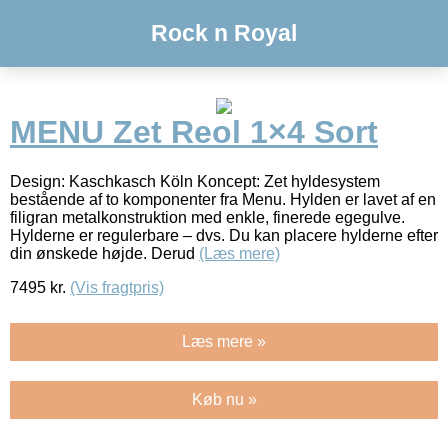
Rock n Royal
MENU Zet Reol 1×4 Sort
Design: Kaschkasch Köln Koncept: Zet hyldesystem
bestående af to komponenter fra Menu. Hylden er lavet af en
filigran metalkonstruktion med enkle, finerede egegulve.
Hylderne er regulerbare – dvs. Du kan placere hylderne efter
din ønskede højde. Derud
(Læs mere)
7495
kr.
(Vis fragtpris)
Læs mere »
Køb nu »