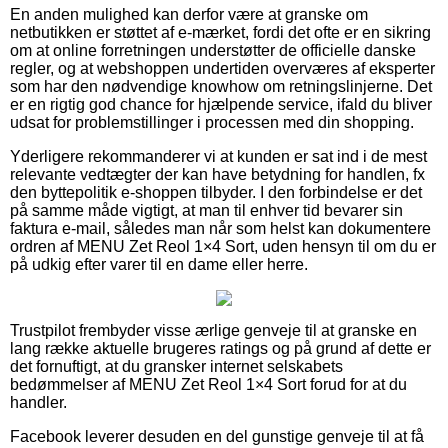
En anden mulighed kan derfor være at granske om
netbutikken er støttet af e-mærket, fordi det ofte er en sikring
om at online forretningen understøtter de officielle danske
regler, og at webshoppen undertiden overværes af eksperter
som har den nødvendige knowhow om retningslinjerne. Det
er en rigtig god chance for hjælpende service, ifald du bliver
udsat for problemstillinger i processen med din shopping.
Yderligere rekommanderer vi at kunden er sat ind i de mest
relevante vedtægter der kan have betydning for handlen, fx
den byttepolitik e-shoppen tilbyder. I den forbindelse er det
på samme måde vigtigt, at man til enhver tid bevarer sin
faktura e-mail, således man når som helst kan dokumentere
ordren af MENU Zet Reol 1×4 Sort, uden hensyn til om du er
på udkig efter varer til en dame eller herre.
Trustpilot frembyder visse ærlige genveje til at granske en
lang række aktuelle brugeres ratings og på grund af dette er
det fornuftigt, at du gransker internet selskabets
bedømmelser af MENU Zet Reol 1×4 Sort forud for at du
handler.
Facebook leverer desuden en del gunstige genveje til at få