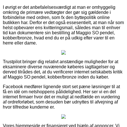
I øvrigt er det anbefalelsesværdigt at man er omhyggelig
omkring de primære vedtægter der gør sig gældende i
forbindelse med ordren, som fx den byttepolitik online
butikken har. Derfor er det også essesentielt, at man når som
helst opbevarer ens kvitteringsmail, således man til enhver
tid kan dokumentere sin bestilling af Maggio SO pendel,
kobber/bronze, hvad end du er på udkig efter varer til en
herre eller dame.
Trustpilot bringer dig relativt anstændige muligheder for at
eksaminere diverse nuværende køberes iagttagelser og
derved tilrådes det, at du verificerer internet selskabets kritik
af Maggio SO pendel, kobber/bronze inden du køber.
Facebook medfører lignende stort set pæne løsninger til at
få en idé om netshoppens pålidelighed. Her ser vi en del
internet firmaer hvor det er muligt at nedfælde en vurdering
af ordreforløbet, som desuden bør udnyttes til afvejning af
hvor tilfredse kunderne er.
Vores hjemmeside er finansieret ved hjælp af annoncer. Vi