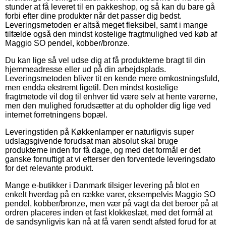
stunder at få leveret til en pakkeshop, og så kan du bare gå
forbi efter dine produkter når det passer dig bedst.
Leveringsmetoden er altså meget fleksibel, samt i mange
tilfælde også den mindst kostelige fragtmulighed ved køb af
Maggio SO pendel, kobber/bronze.
Du kan lige så vel udse dig at få produkterne bragt til din
hjemmeadresse eller ud på din arbejdsplads.
Leveringsmetoden bliver tit en kende mere omkostningsfuld,
men endda ekstremt ligetil. Den mindst kostelige
fragtmetode vil dog til enhver tid være selv at hente varerne,
men den mulighed forudsætter at du opholder dig lige ved
internet forretningens bopæl.
Leveringstiden på Køkkenlamper er naturligvis super
udslagsgivende forudsat man absolut skal bruge
produkterne inden for få dage, og med det formål er det
ganske fornuftigt at vi efterser den forventede leveringsdato
for det relevante produkt.
Mange e-butikker i Danmark tilsiger levering på blot en
enkelt hverdag på en række varer, eksempelvis Maggio SO
pendel, kobber/bronze, men vær på vagt da det beroer på at
ordren placeres inden et fast klokkeslæt, med det formål at
de sandsynligvis kan nå at få varen sendt afsted forud for at