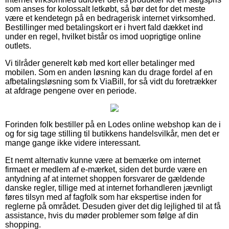
som anses for kolossalt letkøbt, så bør det for det meste
være et kendetegn på en bedragerisk internet virksomhed.
Bestillinger med betalingskort er i hvert fald dækket ind
under en regel, hvilket bistår os imod uoprigtige online
outlets.
Vi tilråder generelt køb med kort eller betalinger med
mobilen. Som en anden løsning kan du drage fordel af en
afbetalingsløsning som fx ViaBill, for så vidt du foretrækker
at afdrage pengene over en periode.
Forinden folk bestiller på en Lodes online webshop kan de i
og for sig tage stilling til butikkens handelsvilkår, men det er
mange gange ikke videre interessant.
Et nemt alternativ kunne være at bemærke om internet
firmaet er medlem af e-mærket, siden det burde være en
antydning af at internet shoppen forsvarer de gældende
danske regler, tillige med at internet forhandleren jævnligt
føres tilsyn med af fagfolk som har ekspertise inden for
reglerne på området. Desuden giver det dig lejlighed til at få
assistance, hvis du møder problemer som følge af din
shopping.