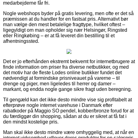
medarbejderne får fri.
Nogle webshops byder på gratis levering, men ofte er det så
præmissen at du handler for en fastsat pris. Alternativt bør
man vælge den mest betalelige fragttype, hvilket oftest –
ligegyldigt om man opholder sig nær Helsingør, Ringsted
eller Ringkøbing – er at få leveret din bestilling til et
afhentningssted.
Det er jo efterhånden ekstremt bekvemt for internetbrugere at
finde information om priser fra diverse netbutikker, og med
det motiv har de fleste Lodes online butikker fundet det
nødvendigt at formindske prisniveauet på varerne – til
drenge og piger, men ligeledes til herrer og damer –
markant, og endda nogle gange sikre fragt uden beregning.
Til gengæld kan det ikke desto mindre vise sig profitabelt at
efterprøve nogle internet varehuse i Danmark efter
rabatkoder på Maggio SO pendel, kobber/bronze forud for at
du færdiggør din shopping, sådan at du er sikret at få fat i
den mindst kostelige pris.
Man skal ikke desto mindre være omhyggelig med, at når en
internet virksomhed udlover deres produkter for en salgspris