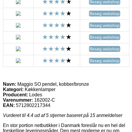
Besøg webshop
Besøg webshop
Besøg webshop
Besøg webshop
Besøg webshop
Besøg webshop
Navn:
Maggio SO pendel, kobber/bronze
Kategori:
Køkkenlamper
Producent:
Lodes
Varenummer:
162002-C
EAN:
5712802217344
Vurderet til
4.4
ud af 5 stjerner baseret på
15
anmeldelser
En stor portion netbutikker i Danmark foreslår nu en hel del
forskellige leveringsmåder. Den mest moderne er nu om