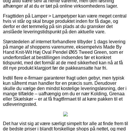
dog altid være selv at hente varerne, men den løsning
afhænger af at du er tæt på online virksomhedens lager.
Fragttiden på Lamper > Lampetyper kan være meget central
hvis vi står og skal bruge produktet inden for få dage, og
derfor er det temmelig på sin plads at du gransker det
anslåede leveringstidspunkt på den aktuelle vare.
Størstedelen af internet forhandlere tilbyder 1 dags levering
på mange af shoppens varenumre, eksempelvis Made By
Hand Knit-Wit Høj Oval Pendel Ø65 Tweed Green, som er
underforstået at bestillingen indsendes før et konkret
tidspunkt, med det formål at de med sikkerhed kan nå at få
dit nye produkt klargjort før de pakkeansatte har fri.
Indtil flere e-firmaer garanterer fragt uden gebyr, men typisk
kun såfremt man handler for en præcis sum. Derudover
skulle du vælge den mindst kostelige leveringsløsning, der i
mange tilfælde – uafhængig om du er nær Kolding, Grenaa
eller Skælskør – er at få fragtfirmaet til at køre pakken til et
udleveringssted.
Det har vist sig at være særligt simpelt for alle at finde frem til
de bedste priser i blandt forskellige shops på nettet, og med