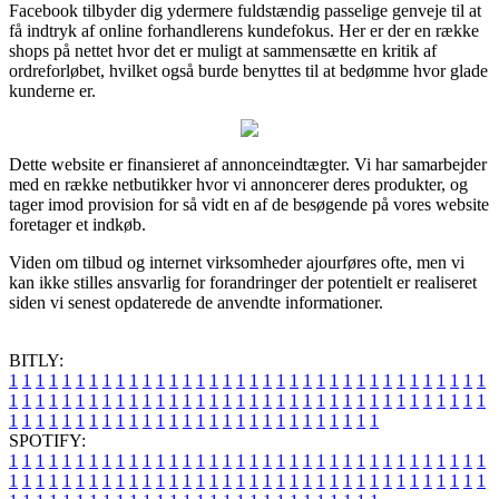
Facebook tilbyder dig ydermere fuldstændig passelige genveje til at
få indtryk af online forhandlerens kundefokus. Her er der en række
shops på nettet hvor det er muligt at sammensætte en kritik af
ordreforløbet, hvilket også burde benyttes til at bedømme hvor glade
kunderne er.
Dette website er finansieret af annonceindtægter. Vi har samarbejder
med en række netbutikker hvor vi annoncerer deres produkter, og
tager imod provision for så vidt en af de besøgende på vores website
foretager et indkøb.
Viden om tilbud og internet virksomheder ajourføres ofte, men vi
kan ikke stilles ansvarlig for forandringer der potentielt er realiseret
siden vi senest opdaterede de anvendte informationer.
BITLY:
1
1
1
1
1
1
1
1
1
1
1
1
1
1
1
1
1
1
1
1
1
1
1
1
1
1
1
1
1
1
1
1
1
1
1
1
1
1
1
1
1
1
1
1
1
1
1
1
1
1
1
1
1
1
1
1
1
1
1
1
1
1
1
1
1
1
1
1
1
1
1
1
1
1
1
1
1
1
1
1
1
1
1
1
1
1
1
1
1
1
1
1
1
1
1
1
1
1
1
1
SPOTIFY:
1
1
1
1
1
1
1
1
1
1
1
1
1
1
1
1
1
1
1
1
1
1
1
1
1
1
1
1
1
1
1
1
1
1
1
1
1
1
1
1
1
1
1
1
1
1
1
1
1
1
1
1
1
1
1
1
1
1
1
1
1
1
1
1
1
1
1
1
1
1
1
1