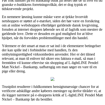
Før folk handler på en Bankamp butik på nettet bør de til hver en tid
granske e-butikkens forretningsvilkår, det er dog typisk et
tidskrævende projekt.
En nemmere løsning kunne måske være at tjekke hvorvidt
netshoppen er støttet af e-mærket, siden det bør være en forsikring
om at online webshoppen efterfølger gældende dansk lovgivning,
foruden at internet shoppen løbende ses til af fagfolk som mestrer de
gældende love. Dette er desuden en god mulighed for at blive
hjulpet, når du forvoldes problemstillinger med din handel.
Ydermere er det smart at man er sat ind i de elementære betingelser
der kan spille ind i forbindelse med handlen, fx den
ombytningsrettighed virksomheden anvender. Her er det tilmed
relevant, at man til enhver tid sikrer ens faktura e-mail, så man i
fremtiden vil kunne eftervise sin shopping af L-lightLINE Pendel
Matt Nickel – Bankamp, uafhængig om man søger en vare til en
pige eller dreng.
Trustpilot resulterer i fuldkommen hensigtsmæssige chancer for at
verificere adskillige andre køberes meninger og derfor tilråder vi, at
du kigger nærmere på e-shoppens kritik af L-lightLINE Pendel Matt
Nickel – Bankamp før du bestiller.