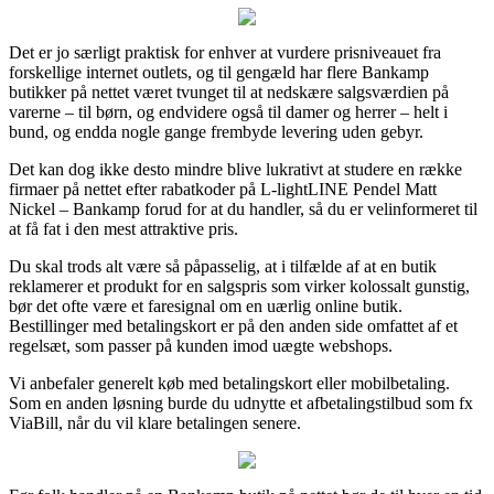
Det er jo særligt praktisk for enhver at vurdere prisniveauet fra
forskellige internet outlets, og til gengæld har flere Bankamp
butikker på nettet været tvunget til at nedskære salgsværdien på
varerne – til børn, og endvidere også til damer og herrer – helt i
bund, og endda nogle gange frembyde levering uden gebyr.
Det kan dog ikke desto mindre blive lukrativt at studere en række
firmaer på nettet efter rabatkoder på L-lightLINE Pendel Matt
Nickel – Bankamp forud for at du handler, så du er velinformeret til
at få fat i den mest attraktive pris.
Du skal trods alt være så påpasselig, at i tilfælde af at en butik
reklamerer et produkt for en salgspris som virker kolossalt gunstig,
bør det ofte være et faresignal om en uærlig online butik.
Bestillinger med betalingskort er på den anden side omfattet af et
regelsæt, som passer på kunden imod uægte webshops.
Vi anbefaler generelt køb med betalingskort eller mobilbetaling.
Som en anden løsning burde du udnytte et afbetalingstilbud som fx
ViaBill, når du vil klare betalingen senere.