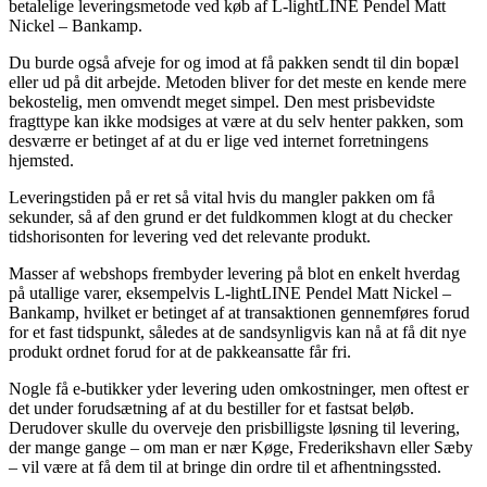
betalelige leveringsmetode ved køb af L-lightLINE Pendel Matt
Nickel – Bankamp.
Du burde også afveje for og imod at få pakken sendt til din bopæl
eller ud på dit arbejde. Metoden bliver for det meste en kende mere
bekostelig, men omvendt meget simpel. Den mest prisbevidste
fragttype kan ikke modsiges at være at du selv henter pakken, som
desværre er betinget af at du er lige ved internet forretningens
hjemsted.
Leveringstiden på er ret så vital hvis du mangler pakken om få
sekunder, så af den grund er det fuldkommen klogt at du checker
tidshorisonten for levering ved det relevante produkt.
Masser af webshops frembyder levering på blot en enkelt hverdag
på utallige varer, eksempelvis L-lightLINE Pendel Matt Nickel –
Bankamp, hvilket er betinget af at transaktionen gennemføres forud
for et fast tidspunkt, således at de sandsynligvis kan nå at få dit nye
produkt ordnet forud for at de pakkeansatte får fri.
Nogle få e-butikker yder levering uden omkostninger, men oftest er
det under forudsætning af at du bestiller for et fastsat beløb.
Derudover skulle du overveje den prisbilligste løsning til levering,
der mange gange – om man er nær Køge, Frederikshavn eller Sæby
– vil være at få dem til at bringe din ordre til et afhentningssted.