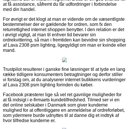
at få assistance, såfremt du får udfordringer i forbindelse
med din handel.
For øvrigt er det klogt at man er vidende om de væsentligste
bestemmelser der er gældende for ordren, som fx den
returrettighed internet shoppen benytter. I den relation er det
i øvrigt vigtigt, at man til enhver tid bevarer sin
ordrekvittering, så man i fremtiden kan bevidne sin shopping
af Lava 2308 psm lighting, ligegyldigt om man er kvinde eller
mand.
Trustpilot resulterer i ganske fine løsninger til at tyde en lang
række tidligere konsumenters betragtninger og derfor stiller
vi forslag om, at du analyserer internet butikkens vurderinger
af Lava 2308 psm lighting forinden du køber.
Facebook præsterer lige så vel ret gavnlige muligheder for
at få indsigt i e-firmaets kundetilfredshed. Tilmed ser vi en
del online selskaber i Danmark som giver kunderne
mulighed for at offentliggøre en anmeldelse af ordreforløbet,
som ydermere burde udnyttes til at danne dig et indtryk af
hvor tilfredse kunderne er.