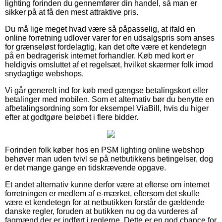
lighting forinden du gennemfører din handel, så man er
sikker på at få den mest attraktive pris.
Du må lige meget hvad være så påpasselig, at ifald en
online forretning udlover varer for en udsalgspris som anses
for grænseløst fordelagtig, kan det ofte være et kendetegn
på en bedragerisk internet forhandler. Køb med kort er
heldigvis omsluttet af et regelsæt, hvilket skærmer folk imod
snydagtige webshops.
Vi går generelt ind for køb med gængse betalingskort eller
betalinger med mobilen. Som et alternativ bør du benytte en
afbetalingsordning som for eksempel ViaBill, hvis du higer
efter at godtgøre beløbet i flere bidder.
Forinden folk køber hos en PSM lighting online webshop
behøver man uden tvivl se på netbutikkens betingelser, dog
er det mange gange en tidskrævende opgave.
Et andet alternativ kunne derfor være at efterse om internet
forretningen er medlem af e-mærket, eftersom det skulle
være et kendetegn for at netbutikken forstår de gældende
danske regler, foruden at butikken nu og da vurderes af
fagmænd der er indført i reglerne. Dette er en god chance for