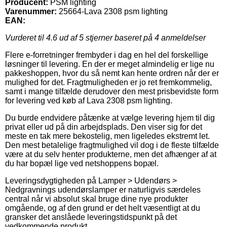
Producent:
PSM lighting
Varenummer:
25664-Lava 2308 psm lighting
EAN:
Vurderet til
4.6
ud af 5 stjerner baseret på
4
anmeldelser
Flere e-forretninger frembyder i dag en hel del forskellige
løsninger til levering. En der er meget almindelig er lige nu
pakkeshoppen, hvor du så nemt kan hente ordren når der er
mulighed for det. Fragtmuligheden er jo ret fremkommelig,
samt i mange tilfælde derudover den mest prisbevidste form
for levering ved køb af Lava 2308 psm lighting.
Du burde endvidere påtænke at vælge levering hjem til dig
privat eller ud på din arbejdsplads. Den viser sig for det
meste en tak mere bekostelig, men ligeledes ekstremt let.
Den mest betalelige fragtmulighed vil dog i de fleste tilfælde
være at du selv henter produkterne, men det afhænger af at
du har bopæl lige ved netshoppens bopæl.
Leveringsdygtigheden på Lamper > Udendørs >
Nedgravnings udendørslamper er naturligvis særdeles
central når vi absolut skal bruge dine nye produkter
omgående, og af den grund er det helt væsentligt at du
gransker det anslåede leveringstidspunkt på det
vedkommende produkt.