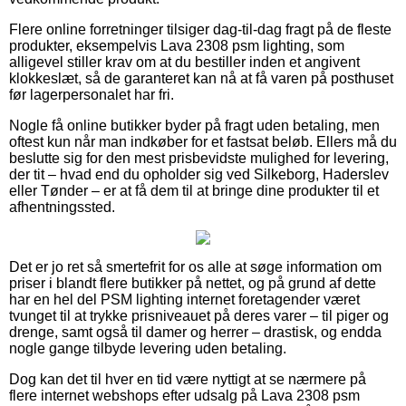
Flere online forretninger tilsiger dag-til-dag fragt på de fleste
produkter, eksempelvis Lava 2308 psm lighting, som
alligevel stiller krav om at du bestiller inden et angivent
klokkeslæt, så de garanteret kan nå at få varen på posthuset
før lagerpersonalet har fri.
Nogle få online butikker byder på fragt uden betaling, men
oftest kun når man indkøber for et fastsat beløb. Ellers må du
beslutte sig for den mest prisbevidste mulighed for levering,
der tit – hvad end du opholder sig ved Silkeborg, Haderslev
eller Tønder – er at få dem til at bringe dine produkter til et
afhentningssted.
Det er jo ret så smertefrit for os alle at søge information om
priser i blandt flere butikker på nettet, og på grund af dette
har en hel del PSM lighting internet foretagender været
tvunget til at trykke prisniveauet på deres varer – til piger og
drenge, samt også til damer og herrer – drastisk, og endda
nogle gange tilbyde levering uden betaling.
Dog kan det til hver en tid være nyttigt at se nærmere på
flere internet webshops efter udsalg på Lava 2308 psm